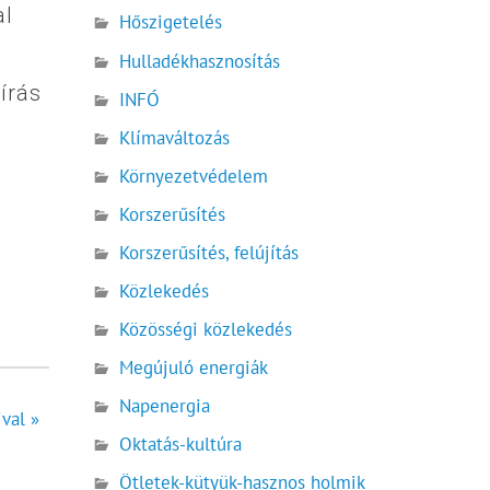
al
Hőszigetelés
Hulladékhasznosítás
írás
INFÓ
Klímaváltozás
Környezetvédelem
Korszerűsítés
Korszerűsítés, felújítás
Közlekedés
Közösségi közlekedés
Megújuló energiák
Napenergia
val »
Oktatás-kultúra
Ötletek-kütyük-hasznos holmik