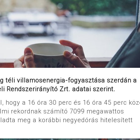
ág téli villamosenergia-fogyasztása szerdán a
i Rendszerirányító Zrt. adatai szerint.
, hogy a 16 óra 30 perc és 16 óra 45 perc közö
nelmi rekordnak számító 7099 megawattos
adta meg a korábbi negyedórás hitelesített