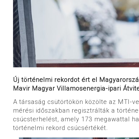
Új történelmi rekordot ért el Magyarorsz
Mavir Magyar Villamosenergia-ipari Átvitel
A társaság csütörtökön közölte az MTI-vel
mérési időszakban regisztrálták a törté
csúcsterhelést, amely 173 megawattal hal
történelmi rekord csúcsértékét.