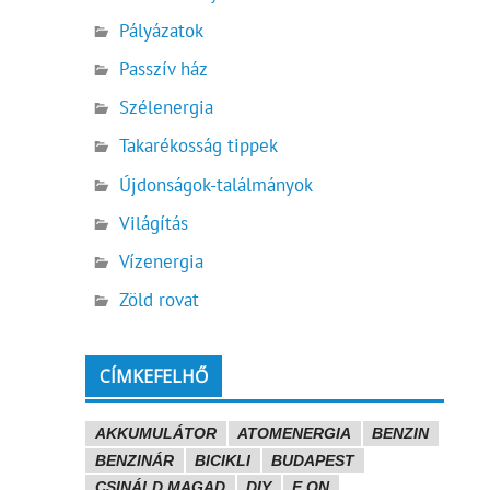
Pályázatok
Passzív ház
Szélenergia
Takarékosság tippek
Újdonságok-találmányok
Világítás
Vízenergia
Zöld rovat
CÍMKEFELHŐ
AKKUMULÁTOR
ATOMENERGIA
BENZIN
BENZINÁR
BICIKLI
BUDAPEST
CSINÁLD MAGAD
DIY
E.ON