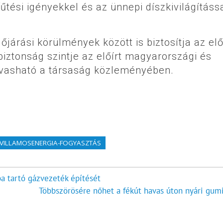
tési igényekkel és az ünnepi díszkivilágításs
őjárási körülmények között is biztosítja az elő
biztonság szintje az előírt magyarországi és
lvasható a társaság közleményében.
VILLAMOSENERGIA-FOGYASZTÁS
a tartó gázvezeték építését
Többszörösére nőhet a fékút havas úton nyári gumi