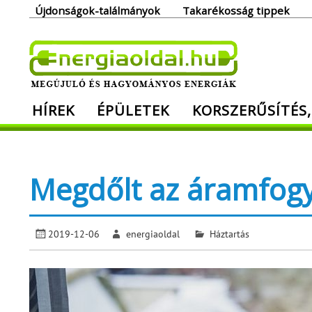
Skip
Újdonságok-találmányok
Takarékosság tippek
to
content
Ener
HÍREK
ÉPÜLETEK
KORSZERŰSÍTÉS,
Megújuló és hagyományos energiák. Min
Megdőlt az áramfogy
2019-12-06
energiaoldal
Háztartás