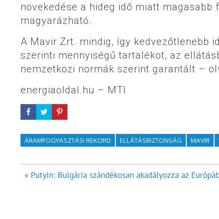
növekedése a hideg idő miatt magasabb fű
magyarázható.
A Mavir Zrt. mindig, így kedvezőtlenebb id
szerinti mennyiségű tartalékot, az ellátás
nemzetközi normák szerint garantált – o
energiaoldal.hu – MTI
ÁRAMFOGYASZTÁSI REKORD
ELLÁTÁSBIZTONSÁG
MAVIR
Bejegyzés
« Putyin: Bulgária szándékosan akadályozza az Európáb
navigáció