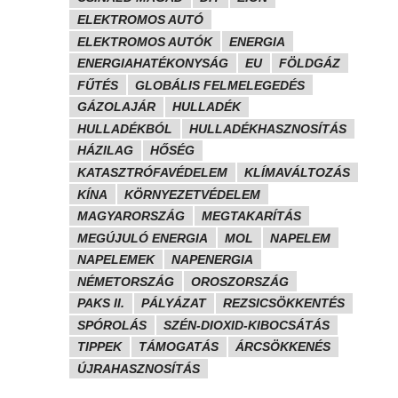
ELEKTROMOS AUTÓ
ELEKTROMOS AUTÓK
ENERGIA
ENERGIAHATÉKONYSÁG
EU
FÖLDGÁZ
FŰTÉS
GLOBÁLIS FELMELEGEDÉS
GÁZOLAJÁR
HULLADÉK
HULLADÉKBÓL
HULLADÉKHASZNOSÍTÁS
HÁZILAG
HŐSÉG
KATASZTRÓFAVÉDELEM
KLÍMAVÁLTOZÁS
KÍNA
KÖRNYEZETVÉDELEM
MAGYARORSZÁG
MEGTAKARÍTÁS
MEGÚJULÓ ENERGIA
MOL
NAPELEM
NAPELEMEK
NAPENERGIA
NÉMETORSZÁG
OROSZORSZÁG
PAKS II.
PÁLYÁZAT
REZSICSÖKKENTÉS
SPÓROLÁS
SZÉN-DIOXID-KIBOCSÁTÁS
TIPPEK
TÁMOGATÁS
ÁRCSÖKKENÉS
ÚJRAHASZNOSÍTÁS