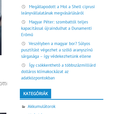
Megállapodott a Mol a Shell ciprusi
leányvállalatának megvásárlásáról
Magyar Péter: szombattól teljes
kapacitással újraindulhat a Dunamenti
Erőmű
Veszélyben a magyar bor? Súlyos
pusztítást végezhet a szőlő aranyszínű
sárgasága – így védekezhetünk ellene
Így csökkenthető a többszázmilliárd
dolláros klímakockázat az
adatközpontokban
tti
KATEGÓRIÁK
Akkumulátorok