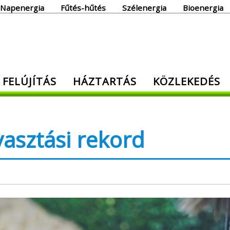
Napenergia
Fűtés-hűtés
Szélenergia
Bioenergia
giaoldal
 FELÚJÍTÁS
HÁZTARTÁS
KÖZLEKEDÉS
den, ami energia!
asztási rekord