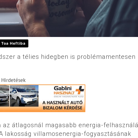
Toa Heftiba
dszer a télies hidegben is problémamentesen
Hirdetések
rá az átlagosnál magasabb energia-felhasználá
A lakosság villamosenergia-fogyasztásának