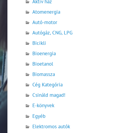
Aktív ház
Atomenergia
Autó-motor
Autógáz, CNG, LPG
Bicikli
Bioenergia
Bioetanol
Biomassza
Cég Kategória
Csináld magad!
E-könyvek
Egyéb
Elektromos autók