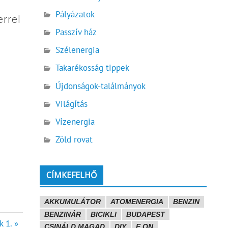
Pályázatok
rrel
Passzív ház
Szélenergia
Takarékosság tippek
Újdonságok-találmányok
Világítás
Vízenergia
Zöld rovat
CÍMKEFELHŐ
AKKUMULÁTOR
ATOMENERGIA
BENZIN
BENZINÁR
BICIKLI
BUDAPEST
 1. »
CSINÁLD MAGAD
DIY
E.ON