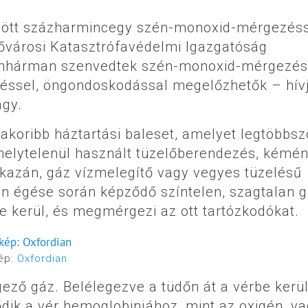
között százharmincegy szén-monoxid-mérgezés
Fővárosi Katasztrófavédelmi Igazgatóság
tvanhárman szenvedtek szén-monoxid-mérgezés
léssel, öngondoskodással megelőzhetők – hív
agy.
koribb háztartási baleset, amelyet legtöbbsz
helytelenül használt tüzelőberendezés, kémén
ázkazán, gáz vízmelegítő vagy vegyes tüzelésű
en égése során képződő színtelen, szagtalan 
e kerül, és megmérgezi az ott tartózkodókat.
ép:
Oxfordian
ző gáz. Belélegezve a tüdőn át a vérbe kerül
dik a vér hemoglobinjához, mint az oxigén, va