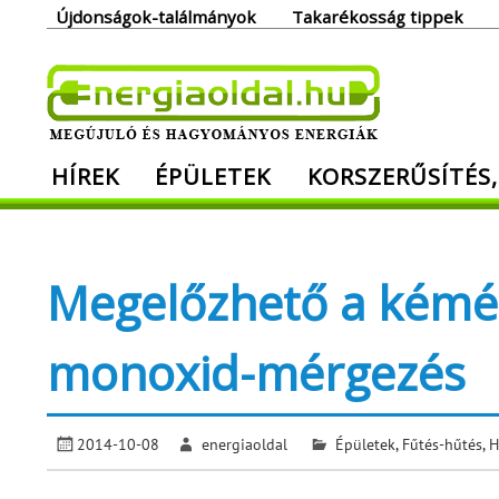
Skip
Újdonságok-találmányok
Takarékosság tippek
to
content
Ener
HÍREK
ÉPÜLETEK
KORSZERŰSÍTÉS,
Megújuló és hagyományos energiák. Min
Megelőzhető a kémény
monoxid-mérgezés
2014-10-08
energiaoldal
Épületek
,
Fűtés-hűtés
,
H