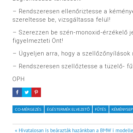
– Rendszeresen ellenőriztesse a kéménye
szereltesse be, vizsgáltassa felül!
– Szerezzen be szén-monoxid-érzékelő j
figyelmezteti Önt!
– Ügyeljen arra, hogy a szellőzőnyíláso
– Rendszeresen szellőztesse a tüzelő- fű
OPH
CO-MÉRGEZÉS
ÉGÉSTERMÉK ELVEZETŐ
FŰTÉS
KÉMÉNYSE
Bejegyzés
« Hivatalosan is beárazták hazánkban a BMW i modell