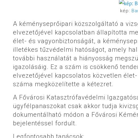
kép:
Ba
A kéményseprőipari közszolgáltató a vizs
elvezetőjével kapcsolatban állapította me
élet- és vagyonbiztonságát, a kéménysepr
illetékes tűzvédelmi hatóságot, amely ha
további használatát a hiányosság megszün
igazolásáig. Ez a szám is csökkenő tende
elvezetőjével kapcsolatos közvetlen éle
száma megközelítette a kétezret.
A Fővárosi Katasztrófavédelmi Igazgatósá
ügyfélpanaszokat csak akkor tudja kivizsg
dokumentálható módon a Fővárosi Kémén
bejelentéssel fordult.
Legfontosabb tanácsok: