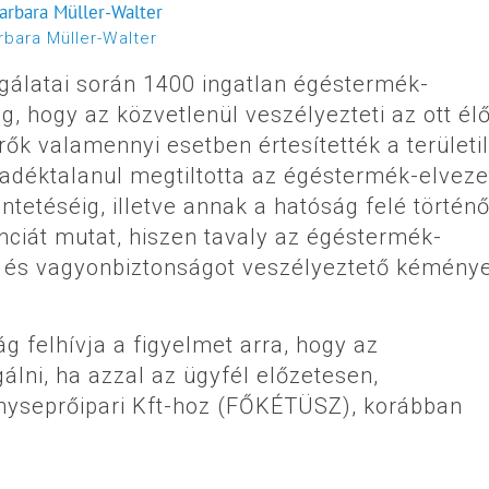
rbara Müller-Walter
gálatai során 1400 ingatlan égéstermék-
g, hogy az közvetlenül veszélyezteti az ott él
ők valamennyi esetben értesítették a területi
ladéktalanul megtiltotta az égéstermék-elveze
tetéséig, illetve annak a hatóság felé történ
nciát mutat, hiszen tavaly az égéstermék-
t- és vagyonbiztonságot veszélyeztető kémény
g felhívja a figyelmet arra, hogy az
álni, ha azzal az ügyfél előzetesen,
yseprőipari Kft-hoz (FŐKÉTÜSZ), korábban