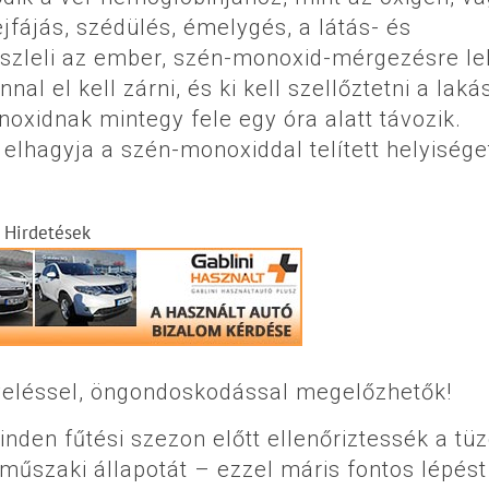
jfájás, szédülés, émelygés, a látás- és
szleli az ember, szén-monoxid-mérgezésre le
l el kell zárni, és ki kell szellőztetni a lakás
oxidnak mintegy fele egy óra alatt távozik.
lhagyja a szén-monoxiddal telített helyisége
Hirdetések
yeléssel, öngondoskodással megelőzhetők!
den fűtési szezon előtt ellenőriztessék a tüz
műszaki állapotát – ezzel máris fontos lépést