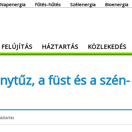
Napenergia
Fűtés-hűtés
Szélenergia
Bioenergia
giaoldal
 FELÚJÍTÁS
HÁZTARTÁS
KÖZLEKEDÉS
den, ami energia!
tűz, a füst és a szén-
áztartás