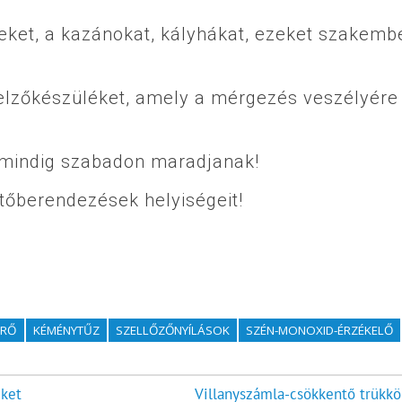
ket, a kazánokat, kályhákat, ezeket szakembe
elzőkészüléket, amely a mérgezés veszélyére
k mindig szabadon maradjanak!
tőberendezések helyiségeit!
PRŐ
KÉMÉNYTŰZ
SZELLŐZŐNYÍLÁSOK
SZÉN-MONOXID-ÉRZÉKELŐ
eket
Villanyszámla-csökkentő trükkök