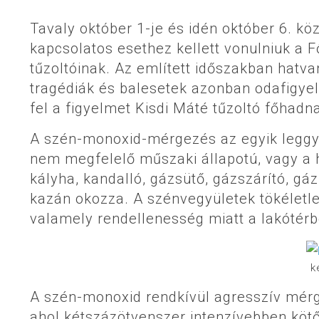
Tavaly október 1-je és idén október 6. 
kapcsolatos esethez kellett vonulniuk a 
tűzoltóinak. Az említett időszakban ha
tragédiák és balesetek azonban odafigye
fel a figyelmet Kisdi Máté tűzoltó főhadn
A szén-monoxid-mérgezés az egyik leggya
nem megfelelő műszaki állapotú, vagy a 
kályha, kandalló, gázsütő, gázszárító, g
kazán okozza. A szénvegyületek tökéletl
valamely rendellenesség miatt a lakótérb
k
A szén-monoxid rendkívül agresszív mérge
ahol kétszázötvenszer intenzívebben kötő