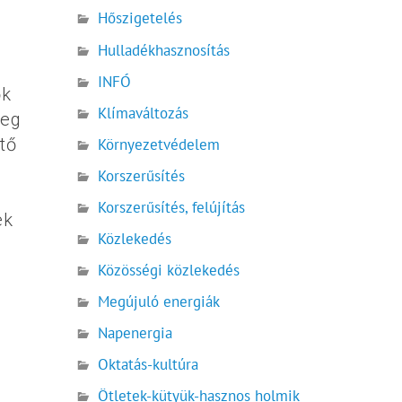
Hőszigetelés
Hulladékhasznosítás
INFÓ
ők
Klímaváltozás
leg
tő
Környezetvédelem
ő
Korszerűsítés
Korszerűsítés, felújítás
ek
Közlekedés
Közösségi közlekedés
Megújuló energiák
Napenergia
Oktatás-kultúra
Ötletek-kütyük-hasznos holmik