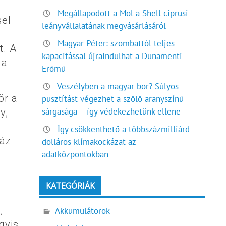
Megállapodott a Mol a Shell ciprusi
sel
leányvállalatának megvásárlásáról
Magyar Péter: szombattól teljes
t. A
kapacitással újraindulhat a Dunamenti
ja
Erőmű
Veszélyben a magyar bor? Súlyos
ör a
pusztítást végezhet a szőlő aranyszínű
sárgasága – így védekezhetünk ellene
y,
Így csökkenthető a többszázmilliárd
gáz
dolláros klímakockázat az
adatközpontokban
KATEGÓRIÁK
,
Akkumulátorok
gyis