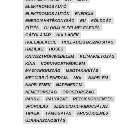
ELEKTROMOS AUTÓ
ELEKTROMOS AUTÓK
ENERGIA
ENERGIAHATÉKONYSÁG
EU
FÖLDGÁZ
FŰTÉS
GLOBÁLIS FELMELEGEDÉS
GÁZOLAJÁR
HULLADÉK
HULLADÉKBÓL
HULLADÉKHASZNOSÍTÁS
HÁZILAG
HŐSÉG
KATASZTRÓFAVÉDELEM
KLÍMAVÁLTOZÁS
KÍNA
KÖRNYEZETVÉDELEM
MAGYARORSZÁG
MEGTAKARÍTÁS
MEGÚJULÓ ENERGIA
MOL
NAPELEM
NAPELEMEK
NAPENERGIA
NÉMETORSZÁG
OROSZORSZÁG
PAKS II.
PÁLYÁZAT
REZSICSÖKKENTÉS
SPÓROLÁS
SZÉN-DIOXID-KIBOCSÁTÁS
TIPPEK
TÁMOGATÁS
ÁRCSÖKKENÉS
ÚJRAHASZNOSÍTÁS