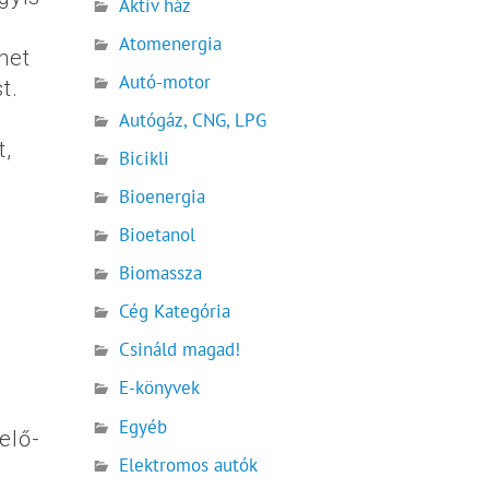
Aktív ház
Atomenergia
het
Autó-motor
t.
Autógáz, CNG, LPG
t,
Bicikli
Bioenergia
Bioetanol
Biomassza
Cég Kategória
Csináld magad!
E-könyvek
Egyéb
elő-
Elektromos autók