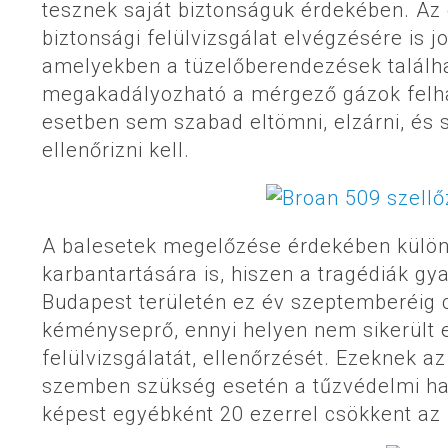
tesznek saját biztonságuk érdekében. Az 
biztonsági felülvizsgálat elvégzésére is j
amelyekben a tüzelőberendezések találhat
megakadályozható a mérgező gázok felha
esetben sem szabad eltömni, elzárni, és
ellenőrizni kell.
A balesetek megelőzése érdekében különö
karbantartására is, hiszen a tragédiák 
Budapest területén ez év szeptemberéig 
kéményseprő, ennyi helyen nem sikerült 
felülvizsgálatát, ellenőrzését. Ezeknek a
szemben szükség esetén a tűzvédelmi hat
képest egyébként 20 ezerrel csökkent az 