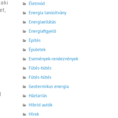
zaki
Életmód
et,
Energia tanúsítvány
Energiaellátás
Energiafigyelő
Építés
Épületek
Események-rendezvények
Fűtés-hűtés
Fűtés-hűtés
Geotermikus energia
l
Háztartás
Hibrid autók
Hírek