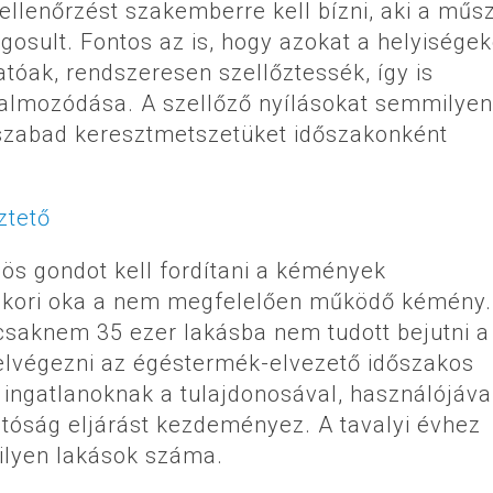
ellenőrzést szakemberre kell bízni, aki a műs
ogosult. Fontos az is, hogy azokat a helyiségek
óak, rendszeresen szellőztessék, így is
lmozódása. A szellőző nyílásokat semmilyen
 szabad keresztmetszetüket időszakonként
s gondot kell fordítani a kémények
gyakori oka a nem megfelelően működő kémény.
csaknem 35 ezer lakásba nem tudott bejutni a
elvégezni az égéstermék-elvezető időszakos
z ingatlanoknak a tulajdonosával, használójáva
óság eljárást kezdeményez. A tavalyi évhez
ilyen lakások száma.