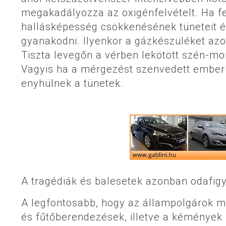
megakadályozza az oxigénfelvételt. Ha fe
hallásképesség csökkenésének tüneteit é
gyanakodni. Ilyenkor a gázkészüléket azonna
Tiszta levegőn a vérben lekötött szén-mon
Vagyis ha a mérgezést szenvedett ember e
enyhülnek a tünetek.
A tragédiák és balesetek azonban odafig
A legfontosabb, hogy az állampolgárok min
és fűtőberendezések, illetve a kémények 