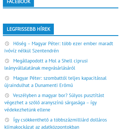
FACEBOOK
LEGFRISSEBB HÍREK
Hőség – Magyar Péter: több ezer ember maradt
ivóvíz nélkül Szentendrén
Megállapodott a Mol a Shell ciprusi
leányvállalatának megvásárlásáról
Magyar Péter: szombattól teljes kapacitással
újraindulhat a Dunamenti Erőmű
Veszélyben a magyar bor? Súlyos pusztítást
végezhet a szőlő aranyszínű sárgasága – így
védekezhetünk ellene
Így csökkenthető a többszázmilliárd dolláros
klímakockázat az adatközpontokban