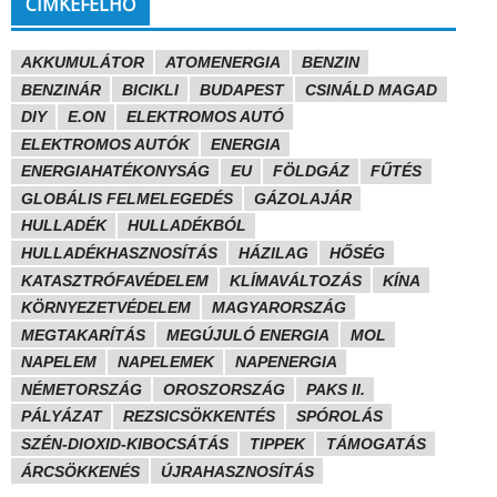
CÍMKEFELHŐ
AKKUMULÁTOR
ATOMENERGIA
BENZIN
BENZINÁR
BICIKLI
BUDAPEST
CSINÁLD MAGAD
DIY
E.ON
ELEKTROMOS AUTÓ
ELEKTROMOS AUTÓK
ENERGIA
ENERGIAHATÉKONYSÁG
EU
FÖLDGÁZ
FŰTÉS
GLOBÁLIS FELMELEGEDÉS
GÁZOLAJÁR
HULLADÉK
HULLADÉKBÓL
HULLADÉKHASZNOSÍTÁS
HÁZILAG
HŐSÉG
KATASZTRÓFAVÉDELEM
KLÍMAVÁLTOZÁS
KÍNA
KÖRNYEZETVÉDELEM
MAGYARORSZÁG
MEGTAKARÍTÁS
MEGÚJULÓ ENERGIA
MOL
NAPELEM
NAPELEMEK
NAPENERGIA
NÉMETORSZÁG
OROSZORSZÁG
PAKS II.
PÁLYÁZAT
REZSICSÖKKENTÉS
SPÓROLÁS
SZÉN-DIOXID-KIBOCSÁTÁS
TIPPEK
TÁMOGATÁS
ÁRCSÖKKENÉS
ÚJRAHASZNOSÍTÁS