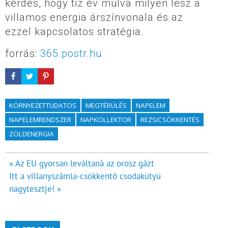
kérdés, hogy tíz év múlva milyen lesz a
villamos energia árszínvonala és az
ezzel kapcsolatos stratégia.
forrás:
365.postr.hu
KÖRNYEZETTUDATOS
MEGTÉRÜLÉS
NAPELEM
NAPELEMRENDSZER
NAPKOLLEKTOR
REZSICSÖKKENTÉS
ZÖLDENERGIA
Bejegyzés
« Az EU gyorsan leváltaná az orosz gázt
Itt a villanyszámla-csökkentő csodakütyü
navigáció
nagytesztje! »