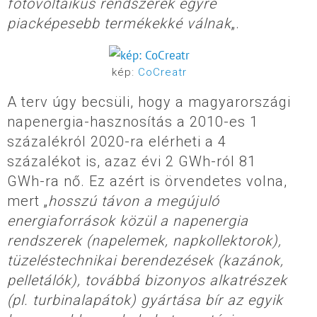
fotovoltaikus rendszerek egyre
piacképesebb termékekké válnak
„.
kép:
CoCreatr
A terv úgy becsüli, hogy a magyarországi
napenergia-hasznosítás a 2010-es 1
százalékról 2020-ra elérheti a 4
százalékot is, azaz évi 2 GWh-ról 81
GWh-ra nő. Ez azért is örvendetes volna,
mert „
hosszú távon a megújuló
energiaforrások közül a napenergia
rendszerek (napelemek, napkollektorok),
tüzeléstechnikai berendezések (kazánok,
pelletálók), továbbá bizonyos alkatrészek
(pl. turbinalapátok) gyártása bír az egyik