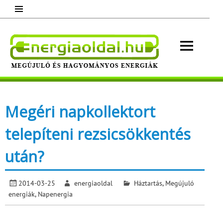
Skip
to
content
Energ
Megújuló és hagyományos energiák.
Minden, ami energia!
Megéri napkollektort
telepíteni rezsicsökkentés
után?
2014-03-25
energiaoldal
Háztartás
,
Megújuló
energiák
,
Napenergia