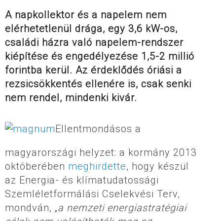
A napkollektor és a napelem nem
elérhetetlenül drága, egy 3,6 kW-os,
családi házra való napelem-rendszer
kiépítése és engedélyezése 1,5-2 millió
forintba kerül. Az érdeklődés óriási a
rezsicsökkentés ellenére is, csak senki
nem rendel, mindenki kivár.
Ellentmondásos a
magyarországi helyzet: a kormány 2013
októberében
meghirdette
, hogy készül
az Energia- és klímatudatossági
Szemléletformálási Cselekvési Terv,
mondván, „
a nemzeti energiastratégiai