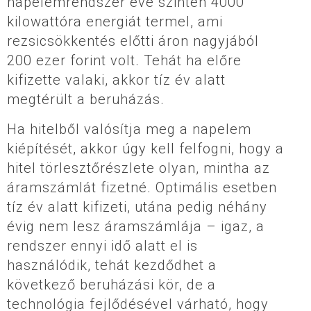
napelemrendszer éve szinten 4000
kilowattóra energiát termel, ami
rezsicsökkentés előtti áron nagyjából
200 ezer forint volt. Tehát ha előre
kifizette valaki, akkor tíz év alatt
megtérült a beruházás.
Ha hitelből valósítja meg a napelem
kiépítését, akkor úgy kell felfogni, hogy a
hitel törlesztőrészlete olyan, mintha az
áramszámlát fizetné. Optimális esetben
tíz év alatt kifizeti, utána pedig néhány
évig nem lesz áramszámlája – igaz, a
rendszer ennyi idő alatt el is
használódik, tehát kezdődhet a
következő beruházási kör, de a
technológia fejlődésével várható, hogy