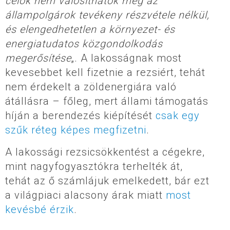
célok nem valósíthatók meg az
állampolgárok tevékeny részvétele nélkül,
és elengedhetetlen a környezet- és
energiatudatos közgondolkodás
megerősítése
„. A lakosságnak most
kevesebbet kell fizetnie a rezsiért, tehát
nem érdekelt a zöldenergiára való
átállásra – főleg, mert állami támogatás
híján a berendezés kiépítését
csak egy
szűk réteg képes megfizetni
.
A lakossági rezsicsökkentést a cégekre,
mint nagyfogyasztókra terhelték át,
tehát az ő számlájuk emelkedett, bár ezt
a világpiaci alacsony árak miatt
most
kevésbé érzik
.