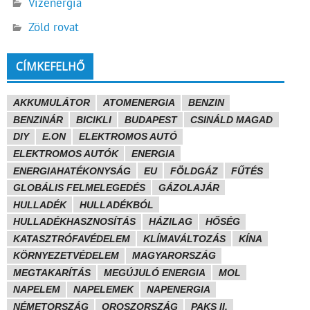
Vízenergia
Zöld rovat
CÍMKEFELHŐ
AKKUMULÁTOR
ATOMENERGIA
BENZIN
BENZINÁR
BICIKLI
BUDAPEST
CSINÁLD MAGAD
DIY
E.ON
ELEKTROMOS AUTÓ
ELEKTROMOS AUTÓK
ENERGIA
ENERGIAHATÉKONYSÁG
EU
FÖLDGÁZ
FŰTÉS
GLOBÁLIS FELMELEGEDÉS
GÁZOLAJÁR
HULLADÉK
HULLADÉKBÓL
HULLADÉKHASZNOSÍTÁS
HÁZILAG
HŐSÉG
KATASZTRÓFAVÉDELEM
KLÍMAVÁLTOZÁS
KÍNA
KÖRNYEZETVÉDELEM
MAGYARORSZÁG
MEGTAKARÍTÁS
MEGÚJULÓ ENERGIA
MOL
NAPELEM
NAPELEMEK
NAPENERGIA
NÉMETORSZÁG
OROSZORSZÁG
PAKS II.