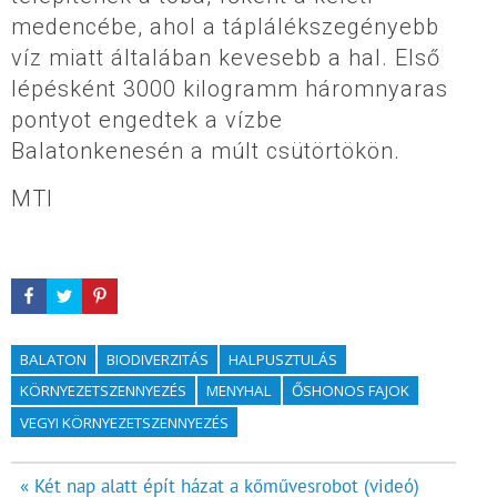
medencébe, ahol a táplálékszegényebb
víz miatt általában kevesebb a hal. Első
lépésként 3000 kilogramm háromnyaras
pontyot engedtek a vízbe
Balatonkenesén a múlt csütörtökön.
MTI
BALATON
BIODIVERZITÁS
HALPUSZTULÁS
KÖRNYEZETSZENNYEZÉS
MENYHAL
ŐSHONOS FAJOK
VEGYI KÖRNYEZETSZENNYEZÉS
Bejegyzés
« Két nap alatt épít házat a kőművesrobot (videó)