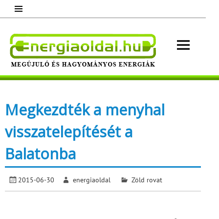
Skip
to
content
Energ
Megújuló és hagyományos energiák.
Minden, ami energia!
Megkezdték a menyhal
visszatelepítését a
Balatonba
2015-06-30
energiaoldal
Zöld rovat