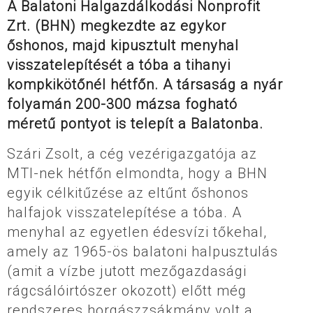
A Balatoni Halgazdálkodási Nonprofit
Zrt. (BHN) megkezdte az egykor
őshonos, majd kipusztult menyhal
visszatelepítését a tóba a tihanyi
kompkikötőnél hétfőn. A társaság a nyár
folyamán 200-300 mázsa fogható
méretű pontyot is telepít a Balatonba.
Szári Zsolt, a cég vezérigazgatója az
MTI-nek hétfőn elmondta, hogy a BHN
egyik célkitűzése az eltűnt őshonos
halfajok visszatelepítése a tóba. A
menyhal az egyetlen édesvízi tőkehal,
amely az 1965-ös balatoni halpusztulás
(amit a vízbe jutott mezőgazdasági
rágcsálóirtószer okozott) előtt még
rendszeres horgászzsákmány volt a