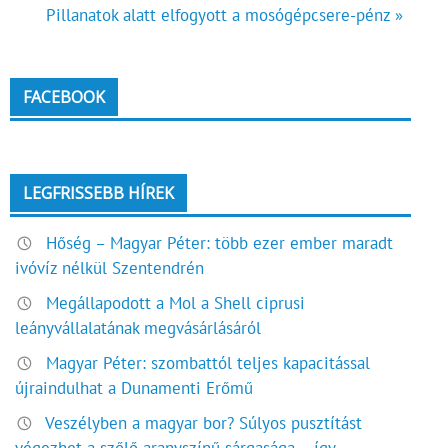
Pillanatok alatt elfogyott a mosógépcsere-pénz »
navigáció
FACEBOOK
LEGFRISSEBB HÍREK
Hőség – Magyar Péter: több ezer ember maradt
ivóvíz nélkül Szentendrén
Megállapodott a Mol a Shell ciprusi
leányvállalatának megvásárlásáról
Magyar Péter: szombattól teljes kapacitással
újraindulhat a Dunamenti Erőmű
Veszélyben a magyar bor? Súlyos pusztítást
végezhet a szőlő aranyszínű sárgasága – így