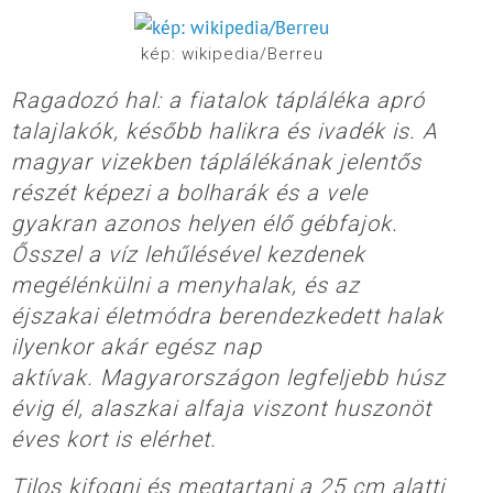
kép: wikipedia/Berreu
Ragadozó hal: a fiatalok tápláléka apró
talajlakók, később halikra és ivadék is. A
magyar vizekben táplálékának jelentős
részét képezi a bolharák és a vele
gyakran azonos helyen élő gébfajok.
Ősszel a víz lehűlésével kezdenek
megélénkülni a menyhalak, és az
éjszakai életmódra berendezkedett halak
ilyenkor akár egész nap
aktívak. Magyarországon legfeljebb húsz
évig él, alaszkai alfaja viszont huszonöt
éves kort is elérhet.
Tilos kifogni és megtartani a 25 cm alatti