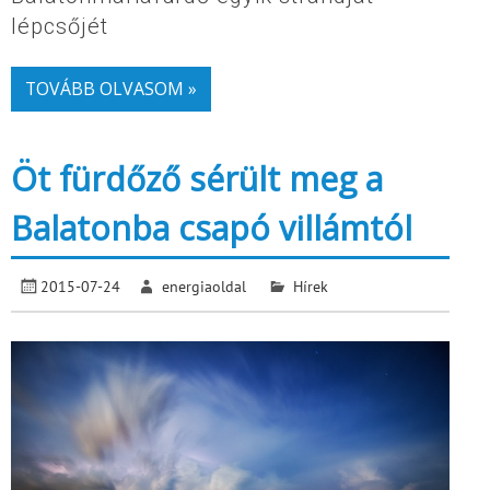
lépcsőjét
TOVÁBB OLVASOM »
Öt fürdőző sérült meg a
Balatonba csapó villámtól
2015-07-24
energiaoldal
Hírek