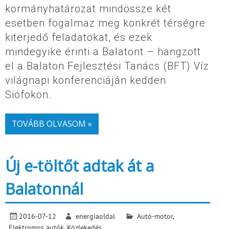
kormányhatározat mindössze két
esetben fogalmaz meg konkrét térségre
kiterjedő feladatokat, és ezek
mindegyike érinti a Balatont – hangzott
el a Balaton Fejlesztési Tanács (BFT) Víz
világnapi konferenciáján kedden
Siófokon.
TOVÁBB OLVASOM »
Új e-töltőt adtak át a
Balatonnál
2016-07-12
energiaoldal
Autó-motor
,
Elektromos autók
,
Közlekedés