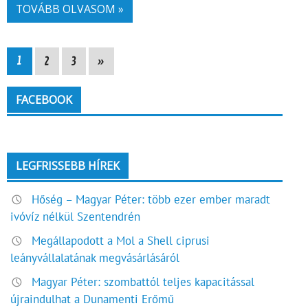
TOVÁBB OLVASOM »
1
2
3
»
FACEBOOK
LEGFRISSEBB HÍREK
Hőség – Magyar Péter: több ezer ember maradt
ivóvíz nélkül Szentendrén
Megállapodott a Mol a Shell ciprusi
leányvállalatának megvásárlásáról
Magyar Péter: szombattól teljes kapacitással
újraindulhat a Dunamenti Erőmű