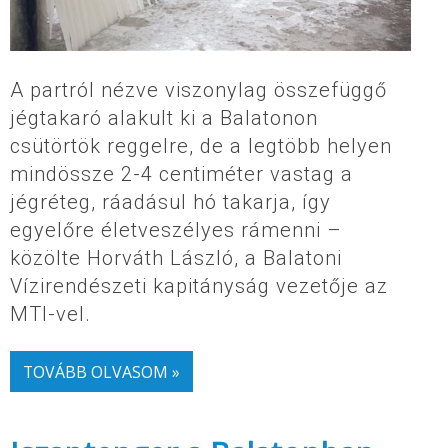
A partról nézve viszonylag összefüggő
jégtakaró alakult ki a Balatonon
csütörtök reggelre, de a legtöbb helyen
mindössze 2-4 centiméter vastag a
jégréteg, ráadásul hó takarja, így
egyelőre életveszélyes rámenni –
közölte Horváth László, a Balatoni
Vízirendészeti kapitányság vezetője az
MTI-vel.
TOVÁBB OLVASOM »