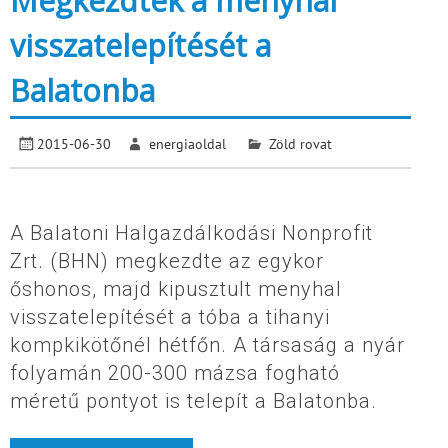
Megkezdték a menyhal
visszatelepítését a
Balatonba
2015-06-30
energiaoldal
Zöld rovat
A Balatoni Halgazdálkodási Nonprofit
Zrt. (BHN) megkezdte az egykor
őshonos, majd kipusztult menyhal
visszatelepítését a tóba a tihanyi
kompkikötőnél hétfőn. A társaság a nyár
folyamán 200-300 mázsa fogható
méretű pontyot is telepít a Balatonba.