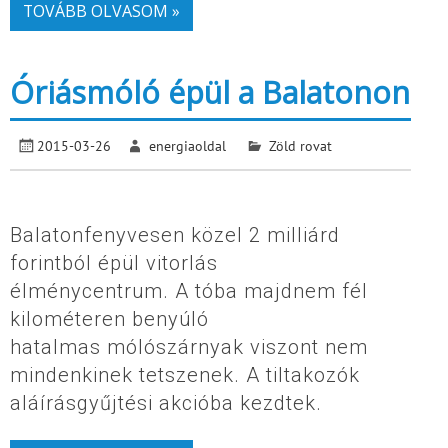
TOVÁBB OLVASOM »
Óriásmóló épül a Balatonon
2015-03-26
energiaoldal
Zöld rovat
Balatonfenyvesen közel 2 milliárd
forintból épül vitorlás
élménycentrum. A tóba majdnem fél
kilométeren benyúló
hatalmas mólószárnyak viszont nem
mindenkinek tetszenek. A tiltakozók
aláírásgyűjtési akcióba kezdtek.