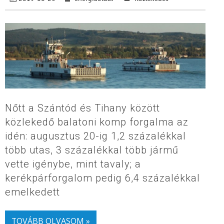
Nőtt a Szántód és Tihany között
közlekedő balatoni komp forgalma az
idén: augusztus 20-ig 1,2 százalékkal
több utas, 3 százalékkal több jármű
vette igénybe, mint tavaly; a
kerékpárforgalom pedig 6,4 százalékkal
emelkedett
TOVÁBB OLVASOM »