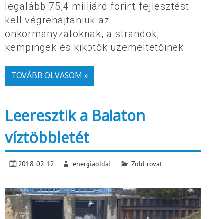
legalább 75,4 milliárd forint fejlesztést
kell végrehajtaniuk az
önkormányzatoknak, a strandok,
kempingek és kikötők üzemeltetőinek
TOVÁBB OLVASOM »
Leeresztik a Balaton
víztöbbletét
2018-02-12
energiaoldal
Zöld rovat