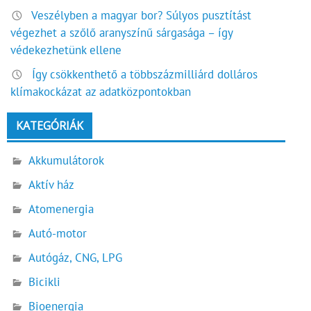
Veszélyben a magyar bor? Súlyos pusztítást
végezhet a szőlő aranyszínű sárgasága – így
védekezhetünk ellene
Így csökkenthető a többszázmilliárd dolláros
klímakockázat az adatközpontokban
KATEGÓRIÁK
Akkumulátorok
Aktív ház
Atomenergia
Autó-motor
Autógáz, CNG, LPG
Bicikli
Bioenergia