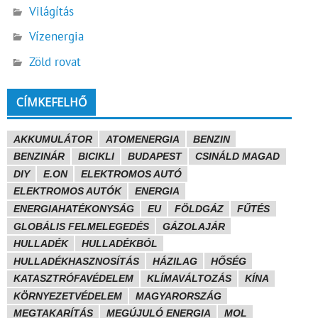
Világítás
Vízenergia
Zöld rovat
CÍMKEFELHŐ
AKKUMULÁTOR
ATOMENERGIA
BENZIN
BENZINÁR
BICIKLI
BUDAPEST
CSINÁLD MAGAD
DIY
E.ON
ELEKTROMOS AUTÓ
ELEKTROMOS AUTÓK
ENERGIA
ENERGIAHATÉKONYSÁG
EU
FÖLDGÁZ
FŰTÉS
GLOBÁLIS FELMELEGEDÉS
GÁZOLAJÁR
HULLADÉK
HULLADÉKBÓL
HULLADÉKHASZNOSÍTÁS
HÁZILAG
HŐSÉG
KATASZTRÓFAVÉDELEM
KLÍMAVÁLTOZÁS
KÍNA
KÖRNYEZETVÉDELEM
MAGYARORSZÁG
MEGTAKARÍTÁS
MEGÚJULÓ ENERGIA
MOL