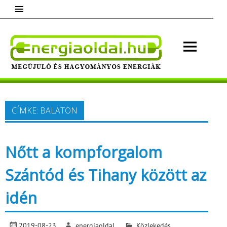
Skip
to
content
Energ
Megújuló és hagyományos energiák.
Minden, ami energia!
CÍMKE:
BALATON
Nőtt a kompforgalom
Szántód és Tihany között az
idén
2019-08-23
energiaoldal
Közlekedés