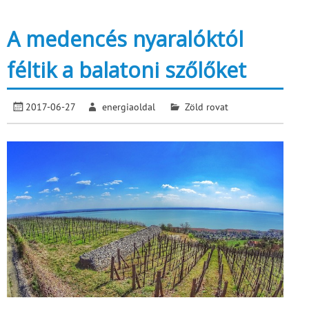
A medencés nyaralóktól
féltik a balatoni szőlőket
2017-06-27
energiaoldal
Zöld rovat