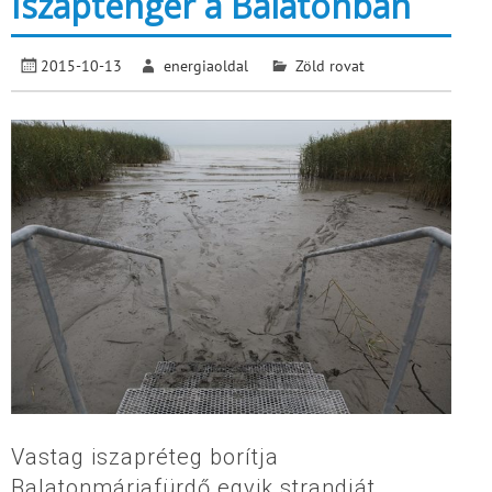
Iszaptenger a Balatonban
2015-10-13
energiaoldal
Zöld rovat
Vastag iszapréteg borítja
Balatonmáriafürdő egyik strandját