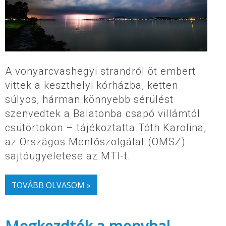
A vonyarcvashegyi strandról öt embert
vittek a keszthelyi kórházba, ketten
súlyos, hárman könnyebb sérülést
szenvedtek a Balatonba csapó villámtól
csütörtökön – tájékoztatta Tóth Karolina,
az Országos Mentőszolgálat (OMSZ)
sajtóügyeletese az MTI-t.
TOVÁBB OLVASOM »