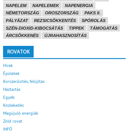
NAPELEM
NAPELEMEK
NAPENERGIA
NÉMETORSZÁG
OROSZORSZÁG
PAKS II.
PÁLYÁZAT
REZSICSÖKKENTÉS
SPÓROLÁS
SZÉN-DIOXID-KIBOCSÁTÁS
TIPPEK
TÁMOGATÁS
ÁRCSÖKKENÉS
ÚJRAHASZNOSÍTÁS
ROVATOK
Hírek
Épületek
Korszerűsítés, felújítás
Háztartás
Egyéb
Közlekedés
Megújuló energiák
Zöld rovat
INFÓ