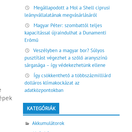
Megállapodott a Mol a Shell ciprusi
leányvállalatának megvásárlásáról
Magyar Péter: szombattól teljes
kapacitással újraindulhat a Dunamenti
Erőmű
Veszélyben a magyar bor? Súlyos
pusztítást végezhet a szőlő aranyszínű
sárgasága – így védekezhetünk ellene
Így csökkenthető a többszázmilliárd
dolláros klímakockázat az
e
adatközpontokban
gépek
KATEGÓRIÁK
Akkumulátorok