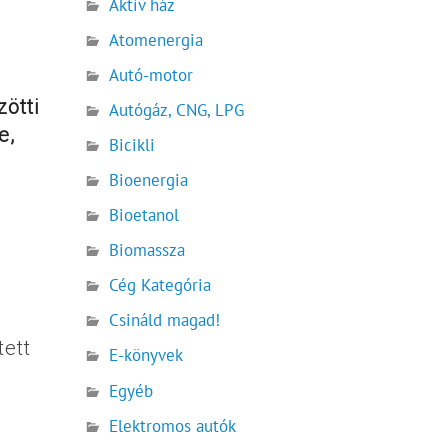
Aktív ház
Atomenergia
Autó-motor
ötti
Autógáz, CNG, LPG
e,
Bicikli
Bioenergia
u
Bioetanol
Biomassza
Cég Kategória
Csináld magad!
ett
E-könyvek
Egyéb
Elektromos autók