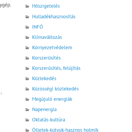
gygép.
Hőszigetelés
Hulladékhasznosítás
INFÓ
Klímaváltozás
Környezetvédelem
Korszerűsítés
Korszerűsítés, felújítás
Közlekedés
Közösségi közlekedés
,
Megújuló energiák
Napenergia
Oktatás-kultúra
Ötletek-kütyük-hasznos holmik