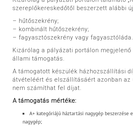
szereplőkereskedőtől beszerzett alábbi ú
– hűtőszekrény;
– kombinált hűtőszekrény;
– fagyasztószekrény vagy fagyasztóláda
Kizárólag a pályázati portálon megjelen
állami támogatás.
A támogatott készülék házhozszállítási dí
átvételéért és elszállításáért azonban az
nem számíthat fel díjat.
A támogatás mértéke:
A+ kategóriájú háztartási nagygép beszerzése e
nagygép;