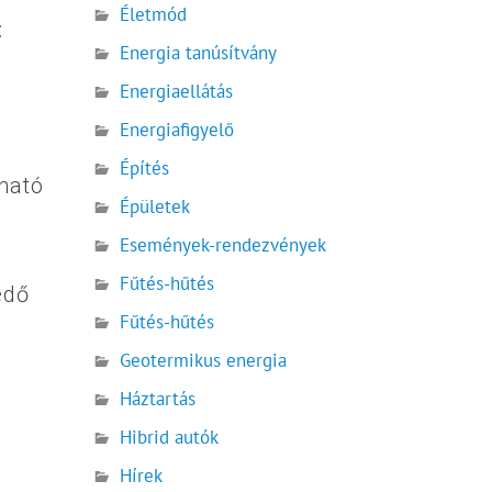
Életmód
:
Energia tanúsítvány
Energiaellátás
Energiafigyelő
Építés
ható
Épületek
Események-rendezvények
Fűtés-hűtés
edő
Fűtés-hűtés
Geotermikus energia
Háztartás
Hibrid autók
Hírek