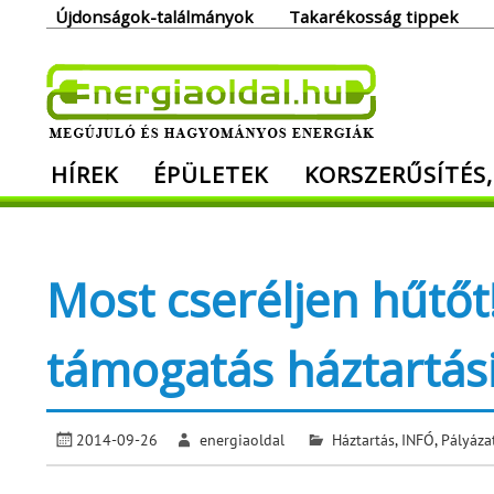
Skip
Újdonságok-találmányok
Takarékosság tippek
to
content
Ener
HÍREK
ÉPÜLETEK
KORSZERŰSÍTÉS,
Megújuló és hagyományos energiák. Min
Most cseréljen hűtőt!
támogatás háztartási
2014-09-26
energiaoldal
Háztartás
,
INFÓ
,
Pályáza