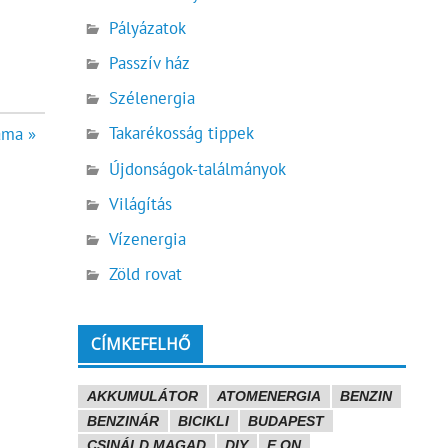
Pályázatok
Passzív ház
Szélenergia
Takarékosság tippek
áma »
Újdonságok-találmányok
Világítás
Vízenergia
Zöld rovat
CÍMKEFELHŐ
AKKUMULÁTOR
ATOMENERGIA
BENZIN
BENZINÁR
BICIKLI
BUDAPEST
CSINÁLD MAGAD
DIY
E.ON