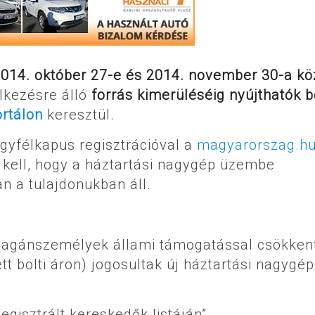
014. október 27-e és 2014. november 30-a köz
lkezésre álló
forrás kimerüléséig
nyújthatók b
ortálon
keresztül.
gyfélkapus regisztrációval a
magyarorszag.h
 kell, hogy a háztartási nagygép üzembe
n a tulajdonukban áll.
 magánszemélyek állami támogatással csökkent
t bolti áron) jogosultak új háztartási nagygép
Regisztrált kereskedők listáján”