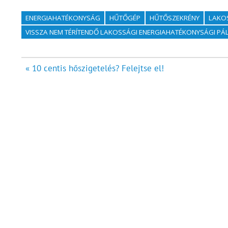
ENERGIAHATÉKONYSÁG
HŰTŐGÉP
HŰTŐSZEKRÉNY
LAKO
VISSZA NEM TÉRÍTENDŐ LAKOSSÁGI ENERGIAHATÉKONYSÁGI P
Bejegyzés
« 10 centis hőszigetelés? Felejtse el!
navigáció