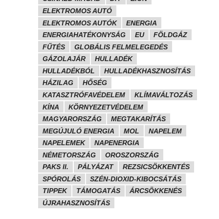
ELEKTROMOS AUTÓ
ELEKTROMOS AUTÓK
ENERGIA
ENERGIAHATÉKONYSÁG
EU
FÖLDGÁZ
FŰTÉS
GLOBÁLIS FELMELEGEDÉS
GÁZOLAJÁR
HULLADÉK
HULLADÉKBÓL
HULLADÉKHASZNOSÍTÁS
HÁZILAG
HŐSÉG
KATASZTRÓFAVÉDELEM
KLÍMAVÁLTOZÁS
KÍNA
KÖRNYEZETVÉDELEM
MAGYARORSZÁG
MEGTAKARÍTÁS
MEGÚJULÓ ENERGIA
MOL
NAPELEM
NAPELEMEK
NAPENERGIA
NÉMETORSZÁG
OROSZORSZÁG
PAKS II.
PÁLYÁZAT
REZSICSÖKKENTÉS
SPÓROLÁS
SZÉN-DIOXID-KIBOCSÁTÁS
TIPPEK
TÁMOGATÁS
ÁRCSÖKKENÉS
ÚJRAHASZNOSÍTÁS