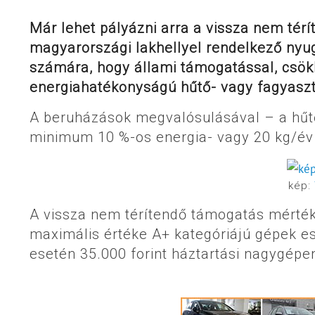
Már lehet pályázni arra a vissza nem térí
magyarországi lakhellyel rendelkező ny
számára, hogy állami támogatással, csök
energiahatékonyságú hűtő- vagy fagyasz
A beruházások megvalósulásával – a hűt
minimum 10 %-os energia- vagy 20 kg/év 
kép:
A vissza nem térítendő támogatás mérték
maximális értéke A+ kategóriájú gépek es
esetén 35.000 forint háztartási nagygépe