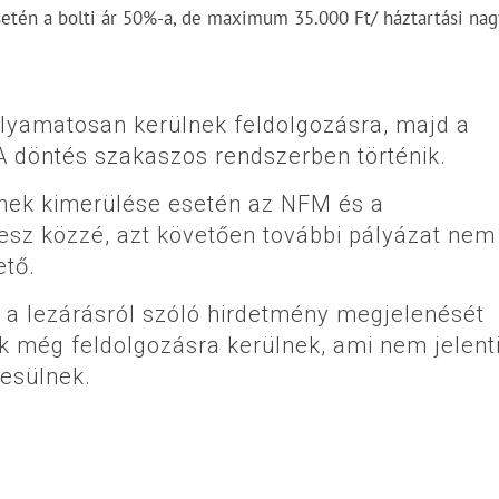
etén a bolti ár 50%-a, de maximum 35.000 Ft/ háztartási na
olyamatosan kerülnek feldolgozásra, majd a
A döntés szakaszos rendszerben történik.
ének kimerülése esetén az NFM és a
esz közzé, azt követően további pályázat nem
ető.
n a lezárásról szóló hirdetmény megjelenését
k még feldolgozásra kerülnek, ami nem jelenti
esülnek.