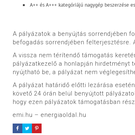
A++ és A+++ kategóriájú nagygép beszerzése es
A pályázatok a benyújtás sorrendjében f
befogadás sorrendjében felterjesztésre. 
A vissza nem térítendő támogatás keret
pályázatkezelő a honlapján hirdetményt t
nyújtható be, a pályázat nem véglegesíth
A pályázat határidő előtti lezárása eseté
követő 24 órán belül benyújtott pályázato
hogy ezen pályázatok támogatásban rész
emi.hu – energiaoldal.hu