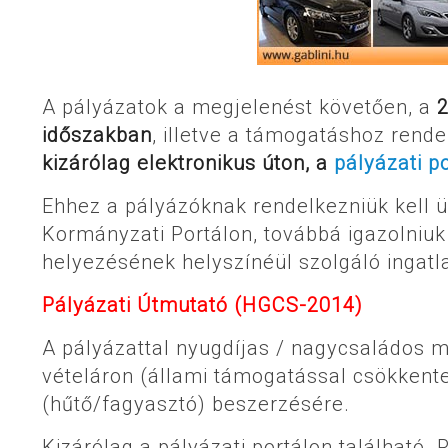
A pályázatok a megjelenést követően, a
2
időszakban
, illetve a támogatáshoz rende
kizárólag elektronikus úton, a
pályázati p
Ehhez a pályázóknak rendelkezniük kell ü
Kormányzati Portálon, továbbá igazolniuk
helyezésének helyszínéül szolgáló ingatla
Pályázati Útmutató (HGCS-2014)
A pályázattal nyugdíjas / nagycsaládos
vételáron (állami támogatással csökkentet
(hűtő/fagyasztó) beszerzésére.
Kizárólag a pályázati portálon található „