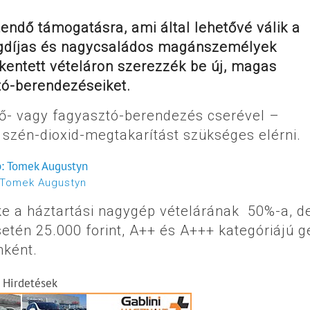
tendő támogatásra, ami által lehetővé válik a
ugdíjas és nagycsaládos magánszemélyek
kentett vételáron szerezzék be új, magas
tó-berendezéseiket.
ő- vagy fagyasztó-berendezés cserével –
szén-dioxid-megtakarítást szükséges elérni.
Tomek Augustyn
e a háztartási nagygép vételárának 50%-a, d
etén 25.000 forint, A++ és A+++ kategóriájú 
nként.
Hirdetések