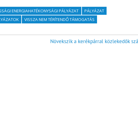
SSÁGI ENERGIAHATÉKONYSÁGI PÁLYÁZAT
PÁLYÁZAT
ÁLYÁZATOK
VISSZA NEM TÉRÍTENDŐ TÁMOGATÁS
Növekszik a kerékpárral közlekedők sz