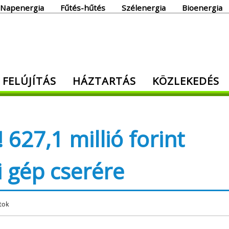
Napenergia
Fűtés-hűtés
Szélenergia
Bioenergia
giaoldal
 FELÚJÍTÁS
HÁZTARTÁS
KÖZLEKEDÉS
den, ami energia!
 627,1 millió forint
 gép cserére
tok