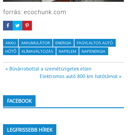
forrás: ecochunk.com
AKKU
AKKUMULÁTOR
ENERGIA
FAGYLALTOS AUTÓ
HŰTŐ
KLÍMAVÁLTOZÁS
NAPELEM
NAPENERGIA
Bejegyzés
« Búvárrobottal a szemétszigetek ellen
Elektromos autó 800 km hatótávval »
navigáció
FACEBOOK
LEGFRISSEBB HÍREK