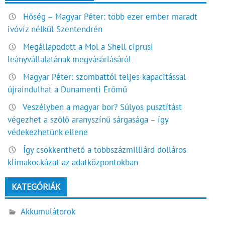
Hőség – Magyar Péter: több ezer ember maradt
ivóvíz nélkül Szentendrén
Megállapodott a Mol a Shell ciprusi
leányvállalatának megvásárlásáról
Magyar Péter: szombattól teljes kapacitással
újraindulhat a Dunamenti Erőmű
Veszélyben a magyar bor? Súlyos pusztítást
végezhet a szőlő aranyszínű sárgasága – így
védekezhetünk ellene
Így csökkenthető a többszázmilliárd dolláros
klímakockázat az adatközpontokban
KATEGÓRIÁK
Akkumulátorok