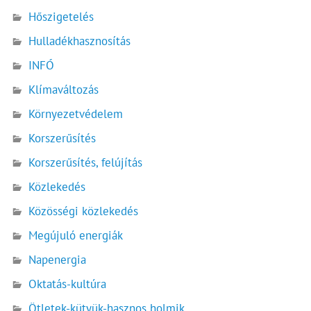
Hőszigetelés
Hulladékhasznosítás
INFÓ
Klímaváltozás
Környezetvédelem
Korszerűsítés
Korszerűsítés, felújítás
Közlekedés
Közösségi közlekedés
Megújuló energiák
Napenergia
Oktatás-kultúra
Ötletek-kütyük-hasznos holmik