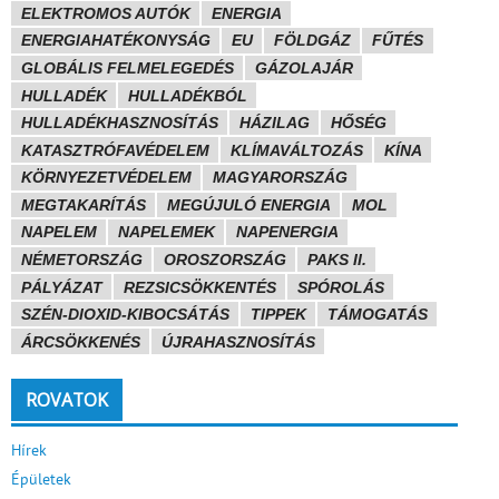
ELEKTROMOS AUTÓK
ENERGIA
ENERGIAHATÉKONYSÁG
EU
FÖLDGÁZ
FŰTÉS
GLOBÁLIS FELMELEGEDÉS
GÁZOLAJÁR
HULLADÉK
HULLADÉKBÓL
HULLADÉKHASZNOSÍTÁS
HÁZILAG
HŐSÉG
KATASZTRÓFAVÉDELEM
KLÍMAVÁLTOZÁS
KÍNA
KÖRNYEZETVÉDELEM
MAGYARORSZÁG
MEGTAKARÍTÁS
MEGÚJULÓ ENERGIA
MOL
NAPELEM
NAPELEMEK
NAPENERGIA
NÉMETORSZÁG
OROSZORSZÁG
PAKS II.
PÁLYÁZAT
REZSICSÖKKENTÉS
SPÓROLÁS
SZÉN-DIOXID-KIBOCSÁTÁS
TIPPEK
TÁMOGATÁS
ÁRCSÖKKENÉS
ÚJRAHASZNOSÍTÁS
ROVATOK
Hírek
Épületek