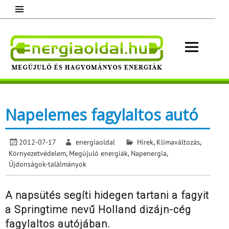
Skip
to
content
Energ
Megújuló és hagyományos energiák.
Minden, ami energia!
Napelemes fagylaltos autó
2012-07-17
energiaoldal
Hírek
,
Klímaváltozás
,
Környezetvédelem
,
Megújuló energiák
,
Napenergia
,
Újdonságok-találmányok
A napsütés segíti hidegen tartani a fagyit
a Springtime nevű Holland dizájn-cég
fagylaltos autójában.