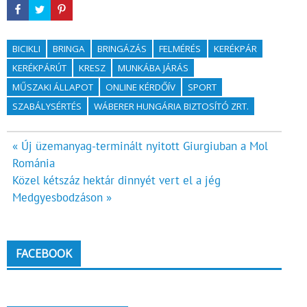
BICIKLI
BRINGA
BRINGÁZÁS
FELMÉRÉS
KERÉKPÁR
KERÉKPÁRÚT
KRESZ
MUNKÁBA JÁRÁS
MŰSZAKI ÁLLAPOT
ONLINE KÉRDŐÍV
SPORT
SZABÁLYSÉRTÉS
WÁBERER HUNGÁRIA BIZTOSÍTÓ ZRT.
Bejegyzés
« Új üzemanyag-terminált nyitott Giurgiuban a Mol
Románia
navigáció
Közel kétszáz hektár dinnyét vert el a jég
Medgyesbodzáson »
FACEBOOK