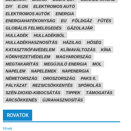
DIY
E.ON
ELEKTROMOS AUTÓ
ELEKTROMOS AUTÓK
ENERGIA
ENERGIAHATÉKONYSÁG
EU
FÖLDGÁZ
FŰTÉS
GLOBÁLIS FELMELEGEDÉS
GÁZOLAJÁR
HULLADÉK
HULLADÉKBÓL
HULLADÉKHASZNOSÍTÁS
HÁZILAG
HŐSÉG
KATASZTRÓFAVÉDELEM
KLÍMAVÁLTOZÁS
KÍNA
KÖRNYEZETVÉDELEM
MAGYARORSZÁG
MEGTAKARÍTÁS
MEGÚJULÓ ENERGIA
MOL
NAPELEM
NAPELEMEK
NAPENERGIA
NÉMETORSZÁG
OROSZORSZÁG
PAKS II.
PÁLYÁZAT
REZSICSÖKKENTÉS
SPÓROLÁS
SZÉN-DIOXID-KIBOCSÁTÁS
TIPPEK
TÁMOGATÁS
ÁRCSÖKKENÉS
ÚJRAHASZNOSÍTÁS
ROVATOK
Hírek