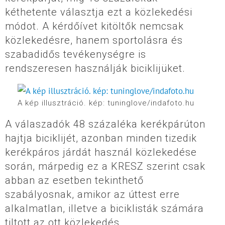
kéthetente választja ezt a közlekedési
módot. A kérdőívet kitöltők nemcsak
közlekedésre, hanem sportolásra és
szabadidős tevékenységre is
rendszeresen használják biciklijüket.
A kép illusztráció. kép: tuninglove/indafoto.hu
A válaszadók 48 százaléka kerékpárúton
hajtja biciklijét, azonban minden tizedik
kerékpáros járdát használ közlekedése
során, márpedig ez a KRESZ szerint csak
abban az esetben tekinthető
szabályosnak, amikor az úttest erre
alkalmatlan, illetve a biciklisták számára
tiltott az ott közlekedés.