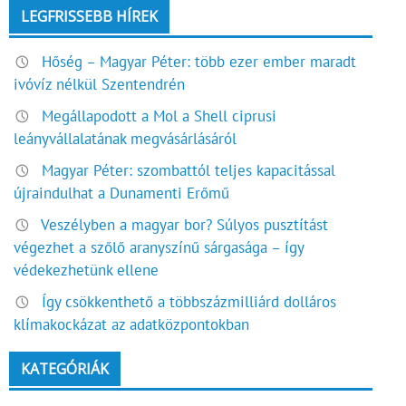
LEGFRISSEBB HÍREK
Hőség – Magyar Péter: több ezer ember maradt
ivóvíz nélkül Szentendrén
Megállapodott a Mol a Shell ciprusi
leányvállalatának megvásárlásáról
Magyar Péter: szombattól teljes kapacitással
újraindulhat a Dunamenti Erőmű
Veszélyben a magyar bor? Súlyos pusztítást
végezhet a szőlő aranyszínű sárgasága – így
védekezhetünk ellene
Így csökkenthető a többszázmilliárd dolláros
klímakockázat az adatközpontokban
KATEGÓRIÁK