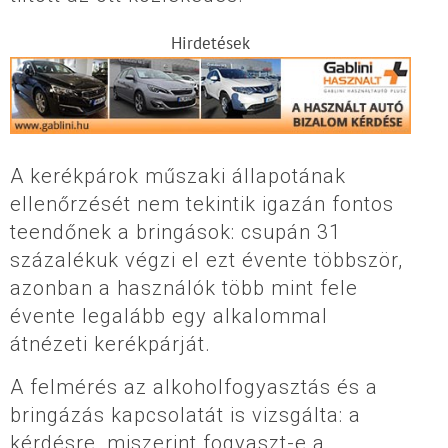
Hirdetések
A kerékpárok műszaki állapotának
ellenőrzését nem tekintik igazán fontos
teendőnek a bringások: csupán 31
százalékuk végzi el ezt évente többször,
azonban a használók több mint fele
évente legalább egy alkalommal
átnézeti kerékpárját.
A felmérés az alkoholfogyasztás és a
bringázás kapcsolatát is vizsgálta: a
kérdésre, miszerint fogyaszt-e a