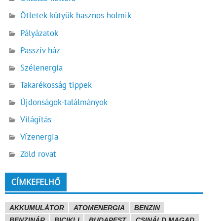
Ötletek-kütyük-hasznos holmik
Pályázatok
Passzív ház
Szélenergia
Takarékosság tippek
Újdonságok-találmányok
Világítás
Vízenergia
Zöld rovat
CÍMKEFELHŐ
AKKUMULÁTOR
ATOMENERGIA
BENZIN
BENZINÁR
BICIKLI
BUDAPEST
CSINÁLD MAGAD