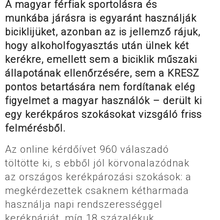
A magyar férfiak sportolásra és
munkába járásra is egyaránt használják
biciklijüket, azonban az is jellemző rájuk,
hogy alkoholfogyasztás után ülnek két
kerékre, emellett sem a biciklik műszaki
állapotának ellenőrzésére, sem a KRESZ
pontos betartására nem fordítanak elég
figyelmet a magyar használók – derült ki
egy kerékpáros szokásokat vizsgáló friss
felmérésből.
Az online kérdőívet 960 válaszadó
töltötte ki, s ebből jól körvonalazódnak
az országos kerékpározási szokások: a
megkérdezettek csaknem kétharmada
használja napi rendszerességgel
kerékpárját, míg 18 százalékuk