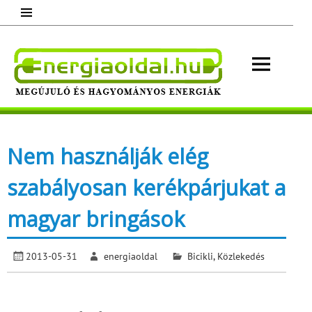
Skip
to
content
Energ
Megújuló és hagyományos energiák.
Minden, ami energia!
Nem használják elég
szabályosan kerékpárjukat a
magyar bringások
2013-05-31
energiaoldal
Bicikli
,
Közlekedés