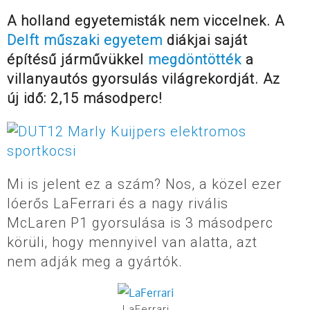
A holland egyetemisták nem viccelnek. A
Delft műszaki egyetem
diákjai saját
építésű járművükkel
megdöntötték
a
villanyautós gyorsulás világrekordját. Az
új idő: 2,15 másodperc!
Mi is jelent ez a szám? Nos, a közel ezer
lóerős LaFerrari és a nagy rivális
McLaren P1 gyorsulása is 3 másodperc
körüli, hogy mennyivel van alatta, azt
nem adják meg a gyártók.
LaFerrari