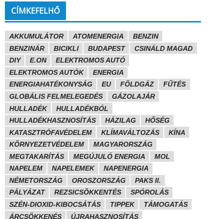
CÍMKEFELHŐ
AKKUMULÁTOR
ATOMENERGIA
BENZIN
BENZINÁR
BICIKLI
BUDAPEST
CSINÁLD MAGAD
DIY
E.ON
ELEKTROMOS AUTÓ
ELEKTROMOS AUTÓK
ENERGIA
ENERGIAHATÉKONYSÁG
EU
FÖLDGÁZ
FŰTÉS
GLOBÁLIS FELMELEGEDÉS
GÁZOLAJÁR
HULLADÉK
HULLADÉKBÓL
HULLADÉKHASZNOSÍTÁS
HÁZILAG
HŐSÉG
KATASZTRÓFAVÉDELEM
KLÍMAVÁLTOZÁS
KÍNA
KÖRNYEZETVÉDELEM
MAGYARORSZÁG
MEGTAKARÍTÁS
MEGÚJULÓ ENERGIA
MOL
NAPELEM
NAPELEMEK
NAPENERGIA
NÉMETORSZÁG
OROSZORSZÁG
PAKS II.
PÁLYÁZAT
REZSICSÖKKENTÉS
SPÓROLÁS
SZÉN-DIOXID-KIBOCSÁTÁS
TIPPEK
TÁMOGATÁS
ÁRCSÖKKENÉS
ÚJRAHASZNOSÍTÁS