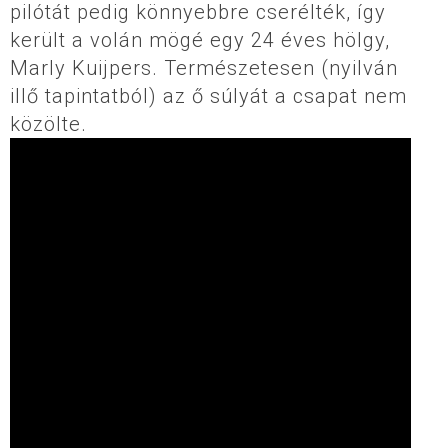
pilótát pedig könnyebbre cserélték, így
került a volán mögé egy 24 éves hölgy,
Marly Kuijpers. Természetesen (nyilván
illő tapintatból) az ő súlyát a csapat nem
közölte.