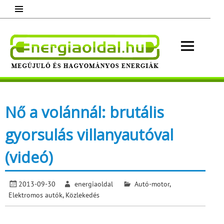
Skip
to
content
Energ
Megújuló és hagyományos energiák.
Minden, ami energia!
Nő a volánnál: brutális
gyorsulás villanyautóval
(videó)
2013-09-30
energiaoldal
Autó-motor
,
Elektromos autók
,
Közlekedés