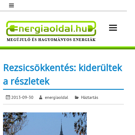
Skip
to
content
Energ
Megújuló és hagyományos energiák.
Minden, ami energia!
Rezsicsökkentés: kiderültek
a részletek
2013-09-30
energiaoldal
Háztartás