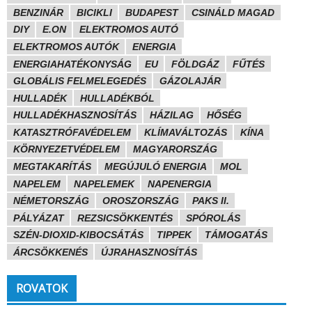
BENZINÁR
BICIKLI
BUDAPEST
CSINÁLD MAGAD
DIY
E.ON
ELEKTROMOS AUTÓ
ELEKTROMOS AUTÓK
ENERGIA
ENERGIAHATÉKONYSÁG
EU
FÖLDGÁZ
FŰTÉS
GLOBÁLIS FELMELEGEDÉS
GÁZOLAJÁR
HULLADÉK
HULLADÉKBÓL
HULLADÉKHASZNOSÍTÁS
HÁZILAG
HŐSÉG
KATASZTRÓFAVÉDELEM
KLÍMAVÁLTOZÁS
KÍNA
KÖRNYEZETVÉDELEM
MAGYARORSZÁG
MEGTAKARÍTÁS
MEGÚJULÓ ENERGIA
MOL
NAPELEM
NAPELEMEK
NAPENERGIA
NÉMETORSZÁG
OROSZORSZÁG
PAKS II.
PÁLYÁZAT
REZSICSÖKKENTÉS
SPÓROLÁS
SZÉN-DIOXID-KIBOCSÁTÁS
TIPPEK
TÁMOGATÁS
ÁRCSÖKKENÉS
ÚJRAHASZNOSÍTÁS
ROVATOK