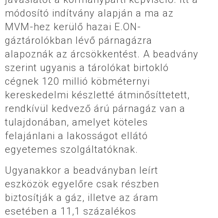
módosító indítvány alapján a ma az
MVM-hez kerülő hazai E.ON-
gáztárolókban lévő párnagázra
alapoznák az árcsökkentést. A beadvány
szerint ugyanis a tárolókat birtokló
cégnek 120 millió köbméternyi
kereskedelmi készletté átminősíttetett,
rendkívül kedvező árú párnagáz van a
tulajdonában, amelyet köteles
felajánlani a lakosságot ellátó
egyetemes szolgáltatóknak.
Ugyanakkor a beadványban leírt
eszközök egyelőre csak részben
biztosítják a gáz, illetve az áram
esetében a 11,1 százalékos