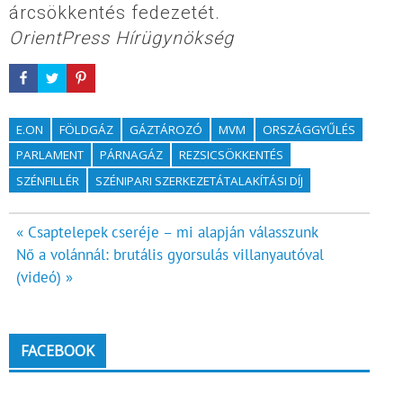
árcsökkentés fedezetét.
OrientPress Hírügynökség
E.ON
FÖLDGÁZ
GÁZTÁROZÓ
MVM
ORSZÁGGYŰLÉS
PARLAMENT
PÁRNAGÁZ
REZSICSÖKKENTÉS
SZÉNFILLÉR
SZÉNIPARI SZERKEZETÁTALAKÍTÁSI DÍJ
Bejegyzés
« Csaptelepek cseréje – mi alapján válasszunk
Nő a volánnál: brutális gyorsulás villanyautóval
navigáció
(videó) »
FACEBOOK