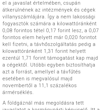
el a javaslat értelmében, csupán
átkerülnének az intézmények és cégek
villanyszámlájára. Így a nem lakossági
fogyasztók számára a kilowattóránként
0,08 forintos tétel 0,17 forint lesz, a 0,07
forintos elem helyett már 0,020 forintot
kell fizetni, a távhőszolgáltatás pedig a
kilowattóránként 1,31 forint helyett
ezentúl 1,71 forint támogatást kap majd
a cégektől. Utóbbi egyben biztosíthatja
azt a forrást, amellyel a távfűtés
esetében is megvalósul majd
novembertől a 11,1 százalékos
ármérséklés.
A földgáznál más megoldásra tett
javaslatot a kormánypárti képviselő. Itt a