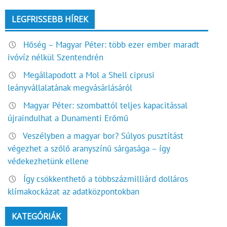
LEGFRISSEBB HÍREK
Hőség – Magyar Péter: több ezer ember maradt
ivóvíz nélkül Szentendrén
Megállapodott a Mol a Shell ciprusi
leányvállalatának megvásárlásáról
Magyar Péter: szombattól teljes kapacitással
újraindulhat a Dunamenti Erőmű
Veszélyben a magyar bor? Súlyos pusztítást
végezhet a szőlő aranyszínű sárgasága – így
védekezhetünk ellene
Így csökkenthető a többszázmilliárd dolláros
klímakockázat az adatközpontokban
KATEGÓRIÁK