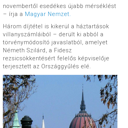
novembertől esedékes újabb mérséklést
– írja a
Magyar Nemzet.
Három díjtétel is kikerül a háztartások
villanyszámláiból – derült ki abból a
törvénymódosító javaslatból, amelyet
Németh Szilárd, a Fidesz
rezsicsökkentésért felelős képviselője
terjesztett az Országgyűlés elé.