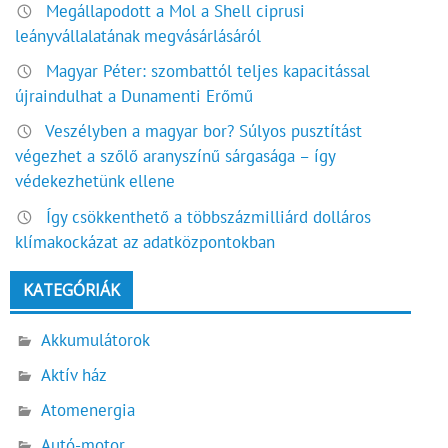
Megállapodott a Mol a Shell ciprusi
leányvállalatának megvásárlásáról
Magyar Péter: szombattól teljes kapacitással
újraindulhat a Dunamenti Erőmű
Veszélyben a magyar bor? Súlyos pusztítást
végezhet a szőlő aranyszínű sárgasága – így
védekezhetünk ellene
Így csökkenthető a többszázmilliárd dolláros
klímakockázat az adatközpontokban
KATEGÓRIÁK
Akkumulátorok
Aktív ház
Atomenergia
Autó-motor