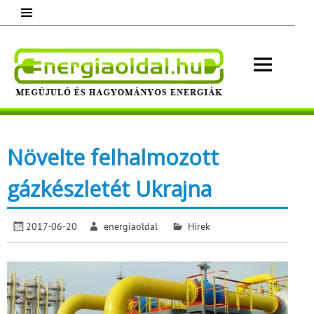
Skip
to
content
Energ
Megújuló és hagyományos energiák.
Minden, ami energia!
Növelte felhalmozott
gázkészletét Ukrajna
2017-06-20
energiaoldal
Hírek