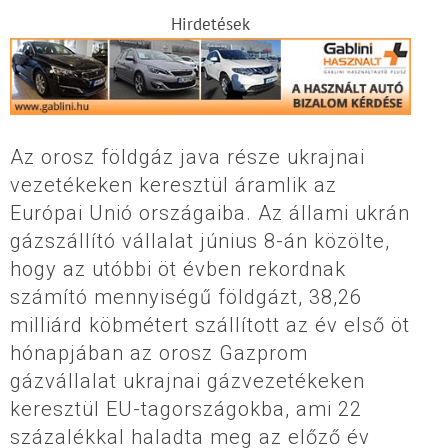
Hirdetések
Az orosz földgáz java része ukrajnai
vezetékeken keresztül áramlik az
Európai Unió országaiba. Az állami ukrán
gázszállító vállalat június 8-án közölte,
hogy az utóbbi öt évben rekordnak
számító mennyiségű földgázt, 38,26
milliárd köbmétert szállított az év első öt
hónapjában az orosz Gazprom
gázvállalat ukrajnai gázvezetékeken
keresztül EU-tagországokba, ami 22
százalékkal haladta meg az előző év