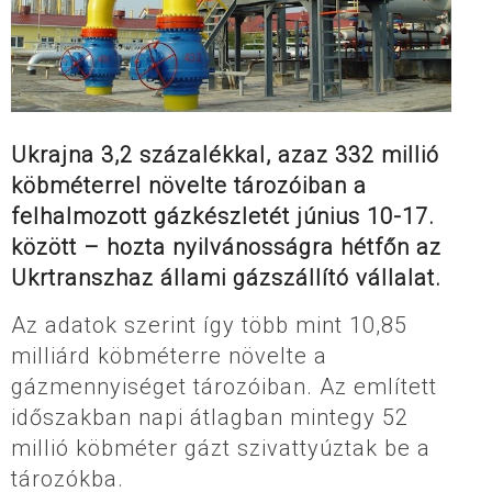
Ukrajna 3,2 százalékkal, azaz 332 millió
köbméterrel növelte tározóiban a
felhalmozott gázkészletét június 10-17.
között – hozta nyilvánosságra hétfőn az
Ukrtranszhaz állami gázszállító vállalat.
Az adatok szerint így több mint 10,85
milliárd köbméterre növelte a
gázmennyiséget tározóiban. Az említett
időszakban napi átlagban mintegy 52
millió köbméter gázt szivattyúztak be a
tározókba.