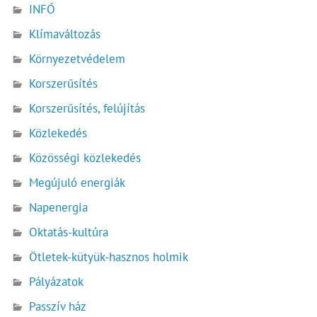
INFÓ
Klímaváltozás
Környezetvédelem
Korszerűsítés
Korszerűsítés, felújítás
Közlekedés
Közösségi közlekedés
Megújuló energiák
Napenergia
Oktatás-kultúra
Ötletek-kütyük-hasznos holmik
Pályázatok
Passzív ház