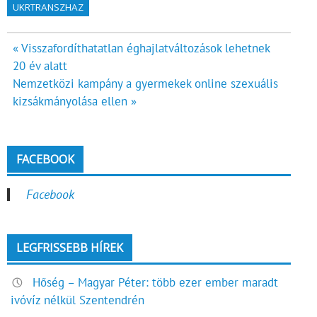
UKRTRANSZHAZ
Bejegyzés
« Visszafordíthatatlan éghajlatváltozások lehetnek
20 év alatt
navigáció
Nemzetközi kampány a gyermekek online szexuális
kizsákmányolása ellen »
FACEBOOK
Facebook
LEGFRISSEBB HÍREK
Hőség – Magyar Péter: több ezer ember maradt
ivóvíz nélkül Szentendrén