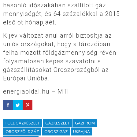
hasonló időszakában szállított gáz
mennyiségét, és 64 százalékkal a 2015
első öt hónapjáét.
Kijev változatlanul arról biztosítja az
uniós országokat, hogy a tározóiban
felhalmozott földgázmennyiség révén
folyamatosan képes szavatolni a
gázszállításokat Oroszországból az
Európai Unióba.
energiaoldal.hu – MTI
FÖLDGÁZKÉSZLET
GÁZKÉSZLET
GAZPROM
OROSZ FÖLDGÁZ
OROSZ GÁZ
UKRAJNA