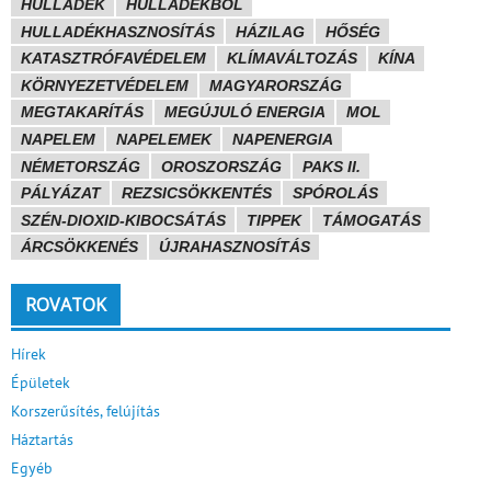
HULLADÉK
HULLADÉKBÓL
HULLADÉKHASZNOSÍTÁS
HÁZILAG
HŐSÉG
KATASZTRÓFAVÉDELEM
KLÍMAVÁLTOZÁS
KÍNA
KÖRNYEZETVÉDELEM
MAGYARORSZÁG
MEGTAKARÍTÁS
MEGÚJULÓ ENERGIA
MOL
NAPELEM
NAPELEMEK
NAPENERGIA
NÉMETORSZÁG
OROSZORSZÁG
PAKS II.
PÁLYÁZAT
REZSICSÖKKENTÉS
SPÓROLÁS
SZÉN-DIOXID-KIBOCSÁTÁS
TIPPEK
TÁMOGATÁS
ÁRCSÖKKENÉS
ÚJRAHASZNOSÍTÁS
ROVATOK
Hírek
Épületek
Korszerűsítés, felújítás
Háztartás
Egyéb