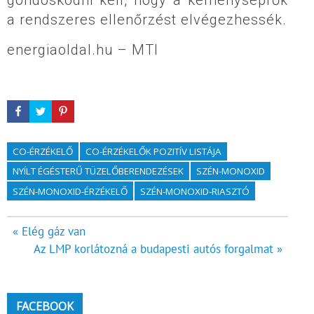
a rendszeres ellenőrzést elvégezhessék.
energiaoldal.hu – MTI
CO-ÉRZÉKELŐ
CO-ÉRZÉKELŐK POZITÍV LISTÁJA
NYÍLT ÉGÉSTERŰ TÜZELŐBERENDEZÉSEK
SZÉN-MONOXID
SZÉN-MONOXID-ÉRZÉKELŐ
SZÉN-MONOXID-RIASZTÓ
Bejegyzés
« Elég gáz van
Az LMP korlátozná a budapesti autós forgalmat »
navigáció
FACEBOOK