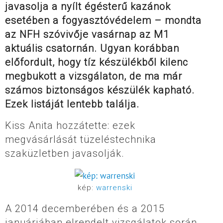
javasolja a nyílt égésterű kazánok
esetében a fogyasztóvédelem – mondta
az NFH szóvivője vasárnap az M1
aktuális csatornán. Ugyan korábban
előfordult, hogy tíz készülékből kilenc
megbukott a vizsgálaton, de ma már
számos biztonságos készülék kapható.
Ezek listáját lentebb találja.
Kiss Anita hozzátette: ezek
megvásárlását tüzeléstechnika
szaküzletben javasolják.
kép:
warrenski
A 2014 decemberében és a 2015
januárjában elrendelt vizsgálatok során