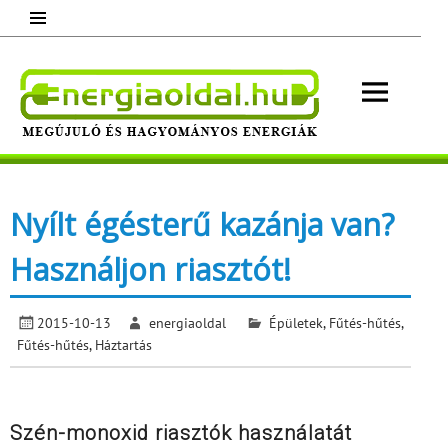
Skip
to
content
Energ
Megújuló és hagyományos energiák.
Minden, ami energia!
Nyílt égésterű kazánja van?
Használjon riasztót!
2015-10-13
energiaoldal
Épületek
,
Fűtés-hűtés
,
Fűtés-hűtés
,
Háztartás
Szén-monoxid riasztók használatát