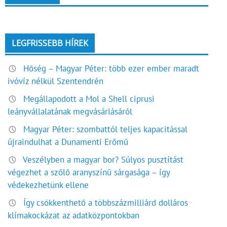
LEGFRISSEBB HÍREK
Hőség – Magyar Péter: több ezer ember maradt
ivóvíz nélkül Szentendrén
Megállapodott a Mol a Shell ciprusi
leányvállalatának megvásárlásáról
Magyar Péter: szombattól teljes kapacitással
újraindulhat a Dunamenti Erőmű
Veszélyben a magyar bor? Súlyos pusztítást
végezhet a szőlő aranyszínű sárgasága – így
védekezhetünk ellene
Így csökkenthető a többszázmilliárd dolláros
klímakockázat az adatközpontokban