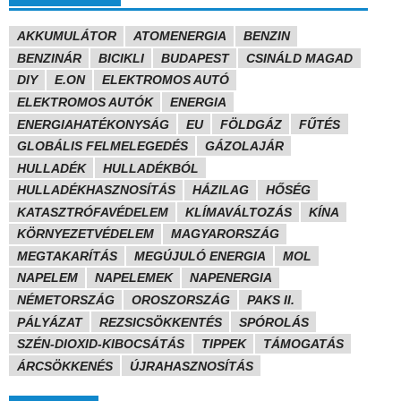
AKKUMULÁTOR
ATOMENERGIA
BENZIN
BENZINÁR
BICIKLI
BUDAPEST
CSINÁLD MAGAD
DIY
E.ON
ELEKTROMOS AUTÓ
ELEKTROMOS AUTÓK
ENERGIA
ENERGIAHATÉKONYSÁG
EU
FÖLDGÁZ
FŰTÉS
GLOBÁLIS FELMELEGEDÉS
GÁZOLAJÁR
HULLADÉK
HULLADÉKBÓL
HULLADÉKHASZNOSÍTÁS
HÁZILAG
HŐSÉG
KATASZTRÓFAVÉDELEM
KLÍMAVÁLTOZÁS
KÍNA
KÖRNYEZETVÉDELEM
MAGYARORSZÁG
MEGTAKARÍTÁS
MEGÚJULÓ ENERGIA
MOL
NAPELEM
NAPELEMEK
NAPENERGIA
NÉMETORSZÁG
OROSZORSZÁG
PAKS II.
PÁLYÁZAT
REZSICSÖKKENTÉS
SPÓROLÁS
SZÉN-DIOXID-KIBOCSÁTÁS
TIPPEK
TÁMOGATÁS
ÁRCSÖKKENÉS
ÚJRAHASZNOSÍTÁS