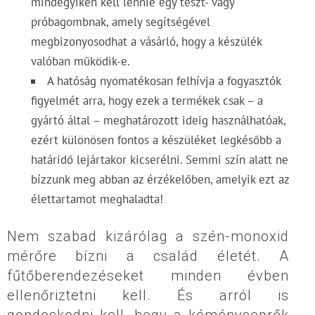
mindegyiken kell lennie egy teszt- vagy
próbagombnak, amely segítségével
megbizonyosodhat a vásárló, hogy a készülék
valóban működik-e.
A hatóság nyomatékosan felhívja a fogyasztók
figyelmét arra, hogy ezek a termékek csak – a
gyártó által – meghatározott ideig használhatóak,
ezért különösen fontos a készüléket legkésőbb a
határidő lejártakor kicserélni. Semmi szín alatt ne
bízzunk meg abban az érzékelőben, amelyik ezt az
élettartamot meghaladta!
Nem szabad kizárólag a szén-monoxid
mérőre bízni a család életét. A
fűtőberendezéseket minden évben
ellenőriztetni kell. És arról is
gondoskodni kell, hogy a kéményseprők