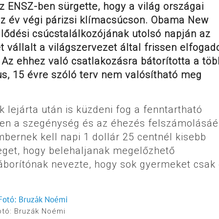
 ENSZ-ben sürgette, hogy a világ országai
 az év végi párizsi klímacsúcson. Obama New
jlődési csúcstalálkozójának utolsó napján az
vállalt a világszervezet által frissen elfogad
. Az ehhez való csatlakozásra bátorította a töb
us, 15 évre szóló terv nem valósítható meg
ejárta után is küzdeni fog a fenntartható
ösen a szegénység és az éhezés felszámolásáér
mbernek kell napi 1 dollár 25 centnél kisebb
yeget, hogy belehaljanak megelőzhető
áborítónak nevezte, hogy sok gyermeket csak
otó: Bruzák Noémi