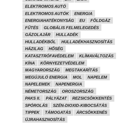
ELEKTROMOS AUTÓ
ELEKTROMOS AUTÓK
ENERGIA
ENERGIAHATÉKONYSÁG
EU
FÖLDGÁZ
FŰTÉS
GLOBÁLIS FELMELEGEDÉS
GÁZOLAJÁR
HULLADÉK
HULLADÉKBÓL
HULLADÉKHASZNOSÍTÁS
HÁZILAG
HŐSÉG
KATASZTRÓFAVÉDELEM
KLÍMAVÁLTOZÁS
KÍNA
KÖRNYEZETVÉDELEM
MAGYARORSZÁG
MEGTAKARÍTÁS
MEGÚJULÓ ENERGIA
MOL
NAPELEM
NAPELEMEK
NAPENERGIA
NÉMETORSZÁG
OROSZORSZÁG
PAKS II.
PÁLYÁZAT
REZSICSÖKKENTÉS
SPÓROLÁS
SZÉN-DIOXID-KIBOCSÁTÁS
TIPPEK
TÁMOGATÁS
ÁRCSÖKKENÉS
ÚJRAHASZNOSÍTÁS