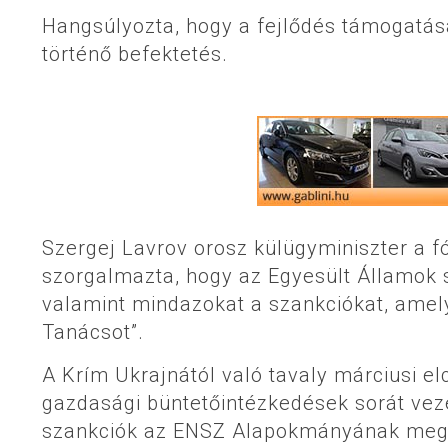
Hangsúlyozta, hogy a fejlődés támogatás
történő befektetés.
Szergej Lavrov orosz külügyminiszter a 
szorgalmazta, hogy az Egyesült Államok 
valamint mindazokat a szankciókat, amel
Tanácsot”.
A Krím Ukrajnától való tavaly márciusi e
gazdasági büntetőintézkedések sorát veze
szankciók az ENSZ Alapokmányának megsért