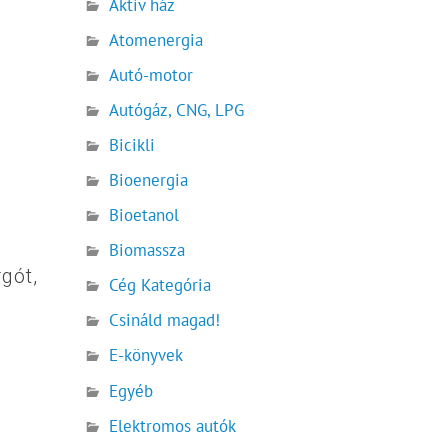
Aktív ház
Atomenergia
Autó-motor
Autógáz, CNG, LPG
Bicikli
Bioenergia
Bioetanol
Biomassza
gót,
Cég Kategória
Csináld magad!
E-könyvek
ó
Egyéb
Elektromos autók