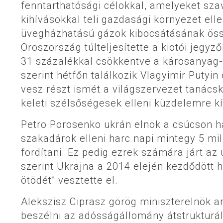
fenntarthatósági célokkal, amelyeket sza
kihívásokkal teli gazdasági környezet ell
üvegházhatású gázok kibocsátásának össz
Oroszország túlteljesítette a kiotói jegyző
31 százalékkal csökkentve a károsanyag-
szerint hétfőn találkozik Vlagyimir Putyin
vesz részt ismét a világszervezet tanács
keleti szélsőségesek elleni küzdelemre k
Petro Porosenko ukrán elnök a csúcson ha
szakadárok elleni harc napi mintegy 5 mill
fordítani. Ez pedig ezrek számára járt a
szerint Ukrajna a 2014 elején kezdődött 
ötödét” vesztette el.
Alekszisz Ciprasz görög miniszterelnök ar
beszélni az adósságállomány átstrukturál