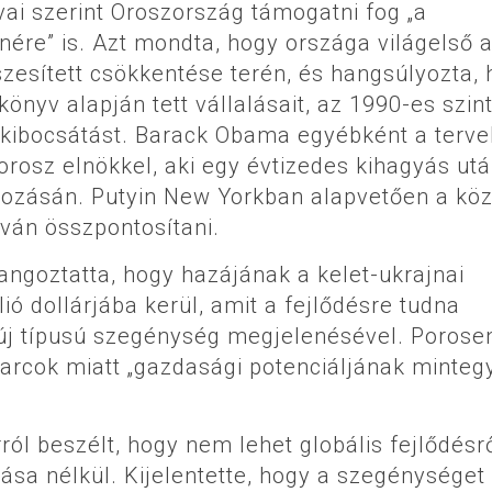
vai szerint Oroszország támogatni fog „a
enére” is. Azt mondta, hogy országa világelső 
esített csökkentése terén, és hangsúlyozta, 
könyv alapján tett vállalásait, az 1990-es szint
kibocsátást. Barack Obama egyébként a terve
 orosz elnökkel, aki egy évtizedes kihagyás ut
kozásán. Putyin New Yorkban alapvetően a köz
íván összpontosítani.
ngoztatta, hogy hazájának a kelet-ukrajnai
ió dollárjába kerül, amit a fejlődésre tudna
z új típusú szegénység megjelenésével. Porose
harcok miatt „gazdasági potenciáljának minteg
ról beszélt, hogy nem lehet globális fejlődésr
ása nélkül. Kijelentette, hogy a szegénységet