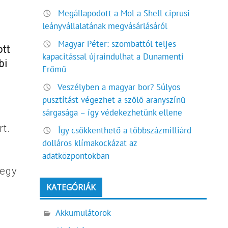
Megállapodott a Mol a Shell ciprusi
leányvállalatának megvásárlásáról
Magyar Péter: szombattól teljes
ott
kapacitással újraindulhat a Dunamenti
bi
Erőmű
Veszélyben a magyar bor? Súlyos
pusztítást végezhet a szőlő aranyszínű
sárgasága – így védekezhetünk ellene
t.
Így csökkenthető a többszázmilliárd
dolláros klímakockázat az
adatközpontokban
 egy
KATEGÓRIÁK
Akkumulátorok