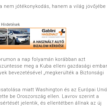
a nem jótékonykodás, hanem a világ jövőjébe
Hirdetések
fórumon a nap folyamán korábban azt
szüntesse meg a Kuba elleni gazdasági embar
yek bevezetésével „megkerülték a Biztonsági
lcsatolása miatt Washington és az Európai Uni
tte be Oroszország ellen. Lavrov szerint a
ését jelentik, és ellentétben állnak az új