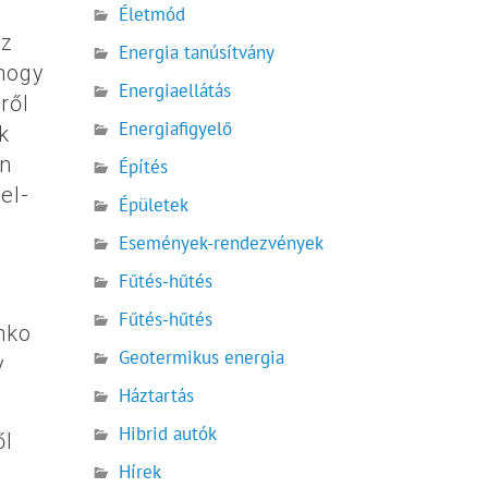
Életmód
az
Energia tanúsítvány
hogy
Energiaellátás
ről
Energiafigyelő
k
án
Építés
el-
Épületek
Események-rendezvények
Fűtés-hűtés
Fűtés-hűtés
nko
Geotermikus energia
y
Háztartás
Hibrid autók
ől
Hírek