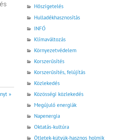
 és
Hőszigetelés
Hulladékhasznosítás
INFÓ
Klímaváltozás
Környezetvédelem
Korszerűsítés
Korszerűsítés, felújítás
Közlekedés
ányt »
Közösségi közlekedés
Megújuló energiák
Napenergia
Oktatás-kultúra
Ötletek-kütyük-hasznos holmik