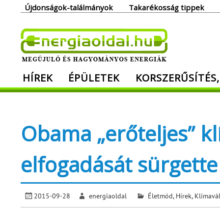
Skip
Újdonságok-találmányok
Takarékosság tippek
to
content
Ener
HÍREK
ÉPÜLETEK
KORSZERŰSÍTÉS,
Megújuló és hagyományos energiák. Min
Obama „erőteljes” k
elfogadását sürgette
2015-09-28
energiaoldal
Életmód
,
Hírek
,
Klímavá