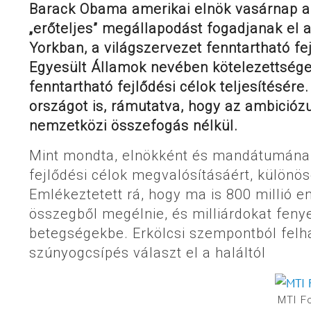
Barack Obama amerikai elnök vasárnap az
„erőteljes” megállapodást fogadjanak el
Yorkban, a világszervezet fenntartható fe
Egyesült Államok nevében kötelezettséget 
fenntartható fejlődési célok teljesítésére
országot is, rámutatva, hogy az ambicióz
nemzetközi összefogás nélkül.
Mint mondta, elnökként és mandátumának l
fejlődési célok megvalósításáért, külön
Emlékeztetett rá, hogy ma is 800 millió e
összegből megélnie, és milliárdokat fen
betegségekbe. Erkölcsi szempontból felh
szúnyogcsípés választ el a haláltól
MTI F