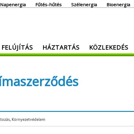
Napenergia
Fűtés-hűtés
Szélenergia
Bioenergia
giaoldal
 FELÚJÍTÁS
HÁZTARTÁS
KÖZLEKEDÉS
den, ami energia!
límaszerződés
ltozás
,
Környezetvédelem