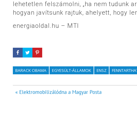
lehetetlen felszámolni, „ha nem tudunk ar
hogyan javítsunk rajtuk, ahelyett, hogy l
energiaoldal.hu – MTI
BARACK OBAMA
EGYESÜLT-ÁLLAMOK
ENSZ
FENNTARTHA
Bejegyzés
« Elektromobilizálódna a Magyar Posta
navigáció