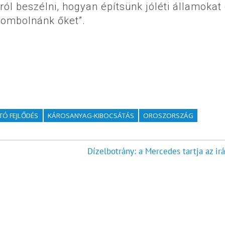
ról beszélni, hogyan építsünk jóléti államokat
erombolnánk őket”.
TÓ FEJLŐDÉS
KÁROSANYAG-KIBOCSÁTÁS
OROSZORSZÁG
Dízelbotrány: a Mercedes tartja az ir