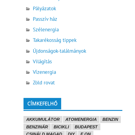
Pályázatok
Passzív ház
Szélenergia
Takarékosság tippek
Újdonságok-találmányok
Világítás
Vízenergia
Zöld rovat
CÍMKEFELHŐ
AKKUMULÁTOR
ATOMENERGIA
BENZIN
BENZINÁR
BICIKLI
BUDAPEST
CSINÁLD MAGAD
DIY
E.ON