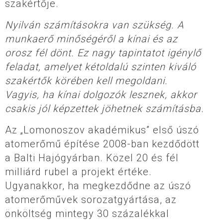
szakértője.
Nyilván számításokra van szükség. A
munkaerő minőségéről a kínai és az
orosz fél dönt. Ez nagy tapintatot igénylő
feladat, amelyet kétoldalú szinten kiváló
szakértők körében kell megoldani.
Vagyis, ha kínai dolgozók lesznek, akkor
csakis jól képzettek jöhetnek számításba.
Az „Lomonoszov akadémikus” első úszó
atomerőmű építése 2008-ban kezdődött
a Balti Hajógyárban. Közel 20 és fél
milliárd rubel a projekt értéke.
Ugyanakkor, ha megkezdődne az úszó
atomerőművek sorozatgyártása, az
önköltség mintegy 30 százalékkal