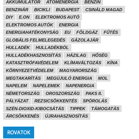
AKKUMULÁTOR
ATOMENERGIA
BENZIN
BENZINÁR
BICIKLI
BUDAPEST
CSINÁLD MAGAD
DIY
E.ON
ELEKTROMOS AUTÓ
ELEKTROMOS AUTÓK
ENERGIA
ENERGIAHATÉKONYSÁG
EU
FÖLDGÁZ
FŰTÉS
GLOBÁLIS FELMELEGEDÉS
GÁZOLAJÁR
HULLADÉK
HULLADÉKBÓL
HULLADÉKHASZNOSÍTÁS
HÁZILAG
HŐSÉG
KATASZTRÓFAVÉDELEM
KLÍMAVÁLTOZÁS
KÍNA
KÖRNYEZETVÉDELEM
MAGYARORSZÁG
MEGTAKARÍTÁS
MEGÚJULÓ ENERGIA
MOL
NAPELEM
NAPELEMEK
NAPENERGIA
NÉMETORSZÁG
OROSZORSZÁG
PAKS II.
PÁLYÁZAT
REZSICSÖKKENTÉS
SPÓROLÁS
SZÉN-DIOXID-KIBOCSÁTÁS
TIPPEK
TÁMOGATÁS
ÁRCSÖKKENÉS
ÚJRAHASZNOSÍTÁS
ROVATOK