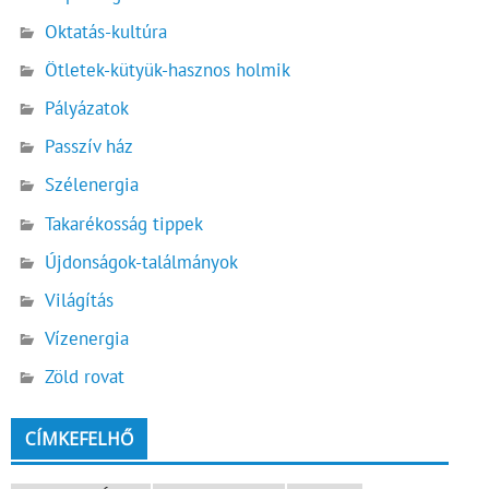
Oktatás-kultúra
Ötletek-kütyük-hasznos holmik
Pályázatok
Passzív ház
Szélenergia
Takarékosság tippek
Újdonságok-találmányok
Világítás
Vízenergia
Zöld rovat
CÍMKEFELHŐ