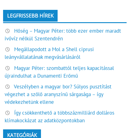
LEGFRISSEBB HÍREK
Hőség – Magyar Péter: több ezer ember maradt
ivóvíz nélkül Szentendrén
Megállapodott a Mol a Shell ciprusi
leányvállalatának megvásárlásáról
Magyar Péter: szombattól teljes kapacitással
újraindulhat a Dunamenti Erőmű
Veszélyben a magyar bor? Súlyos pusztítást
végezhet a szőlő aranyszínű sárgasága – így
védekezhetünk ellene
Így csökkenthető a többszázmilliárd dolláros
klímakockázat az adatközpontokban
KATEGÓRIÁK