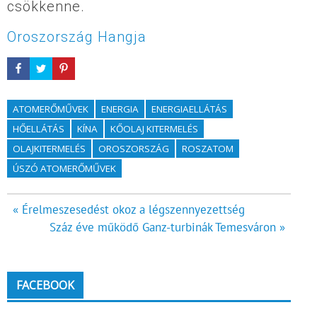
csökkenne.
Oroszország Hangja
ATOMERŐMŰVEK
ENERGIA
ENERGIAELLÁTÁS
HŐELLÁTÁS
KÍNA
KŐOLAJ KITERMELÉS
OLAJKITERMELÉS
OROSZORSZÁG
ROSZATOM
ÚSZÓ ATOMERŐMŰVEK
Bejegyzés
« Érelmeszesedést okoz a légszennyezettség
Száz éve működő Ganz-turbinák Temesváron »
navigáció
FACEBOOK