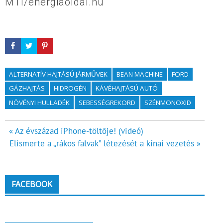
MTI/energiaoldal.hu
ALTERNATÍV HAJTÁSÚ JÁRMŰVEK
BEAN MACHINE
FORD
GÁZHAJTÁS
HIDROGÉN
KÁVÉHAJTÁSÚ AUTÓ
NÖVÉNYI HULLADÉK
SEBESSÉGREKORD
SZÉNMONOXID
Bejegyzés
« Az évszázad iPhone-töltője! (videó)
Elismerte a „rákos falvak” létezését a kínai vezetés »
navigáció
FACEBOOK