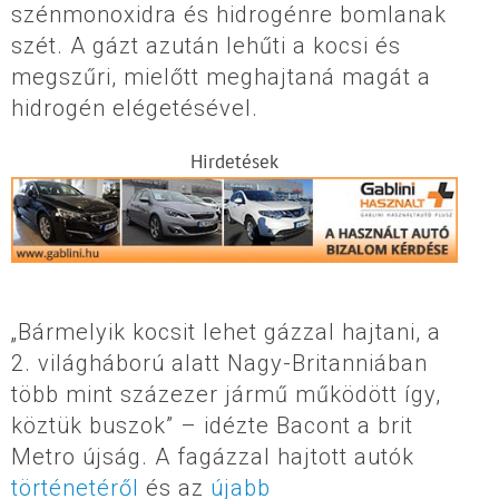
szénmonoxidra és hidrogénre bomlanak
szét. A gázt azután lehűti a kocsi és
megszűri, mielőtt meghajtaná magát a
hidrogén elégetésével.
Hirdetések
„Bármelyik kocsit lehet gázzal hajtani, a
2. világháború alatt Nagy-Britanniában
több mint százezer jármű működött így,
köztük buszok” – idézte Bacont a brit
Metro újság. A fagázzal hajtott autók
történetéről
és az
újabb