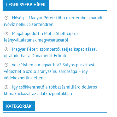
LEGFRISSEBB HÍREK
Hőség – Magyar Péter: több ezer ember maradt
ivóvíz nélkül Szentendrén
Megállapodott a Mol a Shell ciprusi
leányvállalatának megvásárlásáról
Magyar Péter: szombattól teljes kapacitással
újraindulhat a Dunamenti Erőmű
Veszélyben a magyar bor? Súlyos pusztítást
végezhet a szőlő aranyszínű sárgasága – így
védekezhetünk ellene
Így csökkenthető a többszázmilliárd dolláros
klímakockázat az adatközpontokban
KATEGÓRIÁK