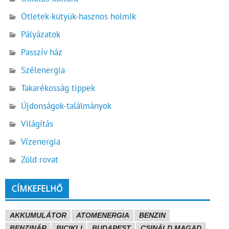
Ötletek-kütyük-hasznos holmik
Pályázatok
Passzív ház
Szélenergia
Takarékosság tippek
Újdonságok-találmányok
Világítás
Vízenergia
Zöld rovat
CÍMKEFELHŐ
AKKUMULÁTOR
ATOMENERGIA
BENZIN
BENZINÁR
BICIKLI
BUDAPEST
CSINÁLD MAGAD