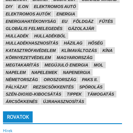
DIY
E.ON
ELEKTROMOS AUTÓ
ELEKTROMOS AUTÓK
ENERGIA
ENERGIAHATÉKONYSÁG
EU
FÖLDGÁZ
FŰTÉS
GLOBÁLIS FELMELEGEDÉS
GÁZOLAJÁR
HULLADÉK
HULLADÉKBÓL
HULLADÉKHASZNOSÍTÁS
HÁZILAG
HŐSÉG
KATASZTRÓFAVÉDELEM
KLÍMAVÁLTOZÁS
KÍNA
KÖRNYEZETVÉDELEM
MAGYARORSZÁG
MEGTAKARÍTÁS
MEGÚJULÓ ENERGIA
MOL
NAPELEM
NAPELEMEK
NAPENERGIA
NÉMETORSZÁG
OROSZORSZÁG
PAKS II.
PÁLYÁZAT
REZSICSÖKKENTÉS
SPÓROLÁS
SZÉN-DIOXID-KIBOCSÁTÁS
TIPPEK
TÁMOGATÁS
ÁRCSÖKKENÉS
ÚJRAHASZNOSÍTÁS
ROVATOK
Hírek