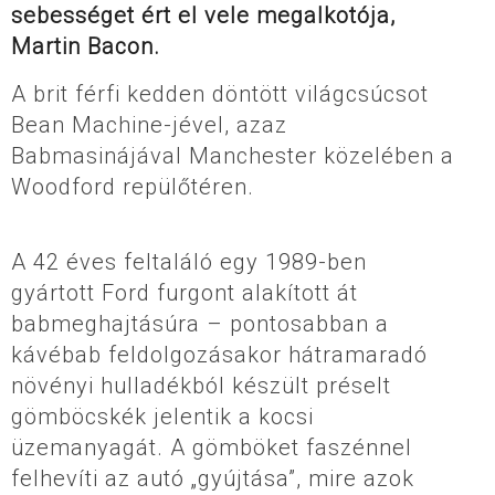
sebességet ért el vele megalkotója,
Martin Bacon.
A brit férfi kedden döntött világcsúcsot
Bean Machine-jével, azaz
Babmasinájával Manchester közelében a
Woodford repülőtéren.
A 42 éves feltaláló egy 1989-ben
gyártott Ford furgont alakított át
babmeghajtásúra – pontosabban a
kávébab feldolgozásakor hátramaradó
növényi hulladékból készült préselt
gömböcskék jelentik a kocsi
üzemanyagát. A gömböket faszénnel
felhevíti az autó „gyújtása”, mire azok