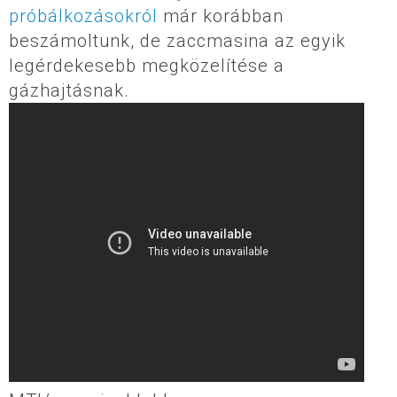
próbálkozásokról
már korábban
beszámoltunk, de zaccmasina az egyik
legérdekesebb megközelítése a
gázhajtásnak.