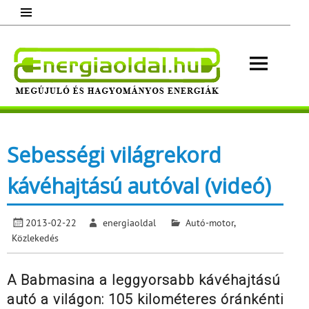
Skip
to
content
Energ
Megújuló és hagyományos energiák.
Minden, ami energia!
Sebességi világrekord
kávéhajtású autóval (videó)
2013-02-22
energiaoldal
Autó-motor
,
Közlekedés
A Babmasina a leggyorsabb kávéhajtású
autó a világon: 105 kilométeres óránkénti