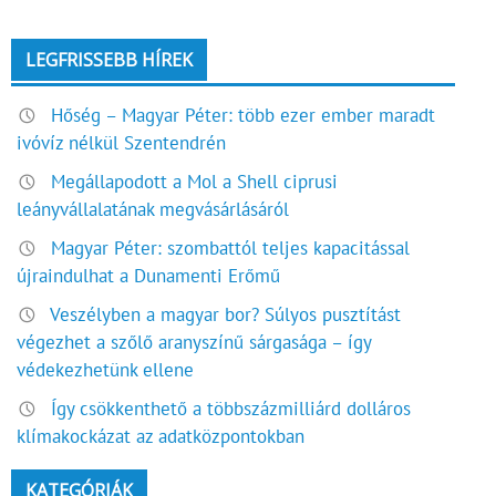
LEGFRISSEBB HÍREK
Hőség – Magyar Péter: több ezer ember maradt
ivóvíz nélkül Szentendrén
Megállapodott a Mol a Shell ciprusi
leányvállalatának megvásárlásáról
Magyar Péter: szombattól teljes kapacitással
újraindulhat a Dunamenti Erőmű
Veszélyben a magyar bor? Súlyos pusztítást
végezhet a szőlő aranyszínű sárgasága – így
védekezhetünk ellene
Így csökkenthető a többszázmilliárd dolláros
klímakockázat az adatközpontokban
KATEGÓRIÁK