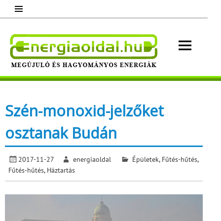
Skip
to
content
Energ
Megújuló és hagyományos energiák.
Minden, ami energia!
Szén-monoxid-jelzőket
osztanak Budán
2017-11-27
energiaoldal
Épületek
,
Fűtés-hűtés
,
Fűtés-hűtés
,
Háztartás