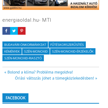
energiaoldal.hu- MTI
BUDAVÁRI ÖNKORMÁNYZAT
FŰTÉSKORSZERŰSÍTÉS
KÉMÉNYEK
SZÉN-MONOXID
SZÉN-MONOXID-ÉRZÉKELŐK
SZÉN-MONOXID-RIASZTÓ
Bejegyzés
« Bolond a klíma? Probléma megoldva!
Óriási változás jöhet a tömegközlekedésben! »
navigáció
FACEBOOK