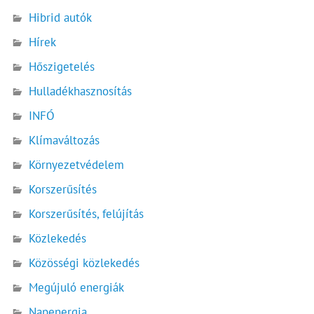
Hibrid autók
Hírek
Hőszigetelés
Hulladékhasznosítás
INFÓ
Klímaváltozás
Környezetvédelem
Korszerűsítés
Korszerűsítés, felújítás
Közlekedés
Közösségi közlekedés
Megújuló energiák
Napenergia