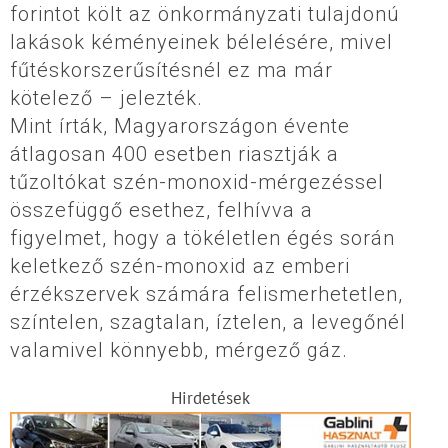
forintot költ az önkormányzati tulajdonú
lakások kéményeinek bélelésére, mivel
fűtéskorszerűsítésnél ez ma már
kötelező – jelezték.
Mint írták, Magyarországon évente
átlagosan 400 esetben riasztják a
tűzoltókat szén-monoxid-mérgezéssel
összefüggő esethez, felhívva a
figyelmet, hogy a tökéletlen égés során
keletkező szén-monoxid az emberi
érzékszervek számára felismerhetetlen,
színtelen, szagtalan, íztelen, a levegőnél
valamivel könnyebb, mérgező gáz.
Hirdetések