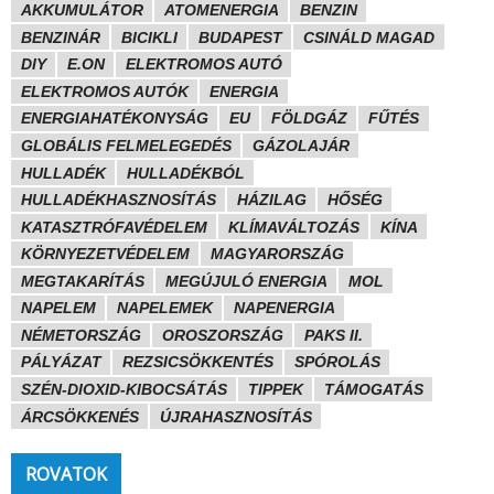
AKKUMULÁTOR
ATOMENERGIA
BENZIN
BENZINÁR
BICIKLI
BUDAPEST
CSINÁLD MAGAD
DIY
E.ON
ELEKTROMOS AUTÓ
ELEKTROMOS AUTÓK
ENERGIA
ENERGIAHATÉKONYSÁG
EU
FÖLDGÁZ
FŰTÉS
GLOBÁLIS FELMELEGEDÉS
GÁZOLAJÁR
HULLADÉK
HULLADÉKBÓL
HULLADÉKHASZNOSÍTÁS
HÁZILAG
HŐSÉG
KATASZTRÓFAVÉDELEM
KLÍMAVÁLTOZÁS
KÍNA
KÖRNYEZETVÉDELEM
MAGYARORSZÁG
MEGTAKARÍTÁS
MEGÚJULÓ ENERGIA
MOL
NAPELEM
NAPELEMEK
NAPENERGIA
NÉMETORSZÁG
OROSZORSZÁG
PAKS II.
PÁLYÁZAT
REZSICSÖKKENTÉS
SPÓROLÁS
SZÉN-DIOXID-KIBOCSÁTÁS
TIPPEK
TÁMOGATÁS
ÁRCSÖKKENÉS
ÚJRAHASZNOSÍTÁS
ROVATOK