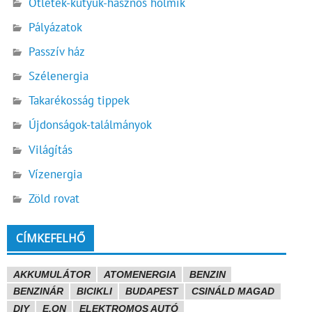
Ötletek-kütyük-hasznos holmik
Pályázatok
Passzív ház
Szélenergia
Takarékosság tippek
Újdonságok-találmányok
Világítás
Vízenergia
Zöld rovat
CÍMKEFELHŐ
AKKUMULÁTOR
ATOMENERGIA
BENZIN
BENZINÁR
BICIKLI
BUDAPEST
CSINÁLD MAGAD
DIY
E.ON
ELEKTROMOS AUTÓ