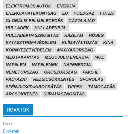
ELEKTROMOS AUTÓK
ENERGIA
ENERGIAHATÉKONYSÁG
EU
FÖLDGÁZ
FŰTÉS
GLOBÁLIS FELMELEGEDÉS
GÁZOLAJÁR
HULLADÉK
HULLADÉKBÓL
HULLADÉKHASZNOSÍTÁS
HÁZILAG
HŐSÉG
KATASZTRÓFAVÉDELEM
KLÍMAVÁLTOZÁS
KÍNA
KÖRNYEZETVÉDELEM
MAGYARORSZÁG
MEGTAKARÍTÁS
MEGÚJULÓ ENERGIA
MOL
NAPELEM
NAPELEMEK
NAPENERGIA
NÉMETORSZÁG
OROSZORSZÁG
PAKS II.
PÁLYÁZAT
REZSICSÖKKENTÉS
SPÓROLÁS
SZÉN-DIOXID-KIBOCSÁTÁS
TIPPEK
TÁMOGATÁS
ÁRCSÖKKENÉS
ÚJRAHASZNOSÍTÁS
ROVATOK
Hírek
Épületek