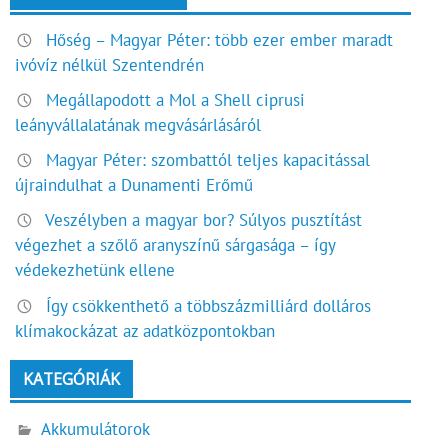
Hőség – Magyar Péter: több ezer ember maradt
ivóvíz nélkül Szentendrén
Megállapodott a Mol a Shell ciprusi
leányvállalatának megvásárlásáról
Magyar Péter: szombattól teljes kapacitással
újraindulhat a Dunamenti Erőmű
Veszélyben a magyar bor? Súlyos pusztítást
végezhet a szőlő aranyszínű sárgasága – így
védekezhetünk ellene
Így csökkenthető a többszázmilliárd dolláros
klímakockázat az adatközpontokban
KATEGÓRIÁK
Akkumulátorok