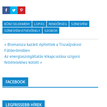
BŰNCSELEKMÉNY
LOPÁS
RENDŐRSÉG
SZÍNESFÉM
SZÍNESFÉM-ÁTVEVŐHELY
SZOBOR
Bejegyzés
« Biomassza kazánt építettek a Tiszaújvárosi
Fűtőerőműben
navigáció
Az energiaszolgáltatás kikapcsolása szigorú
feltételekhez kötött »
FACEBOOK
LEGFRISSEBB HÍREK