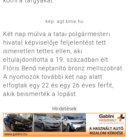
kötni a tárgyakat.
kép: agt.bme.hu
Két nap múlva a tatai polgármesteri
hivatal képviselője feljelentést tett
ismeretlen tettes ellen, aki
eltulajdonította a 19. században élt
Flóris Benő néptanító bronz mellszobrát.
A nyomozók további két nap alatt
elfogtak egy 22 és egy 26 éves férfit,
akik beismerték a lopást.
Hirdetések