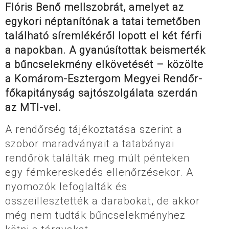
Flóris Benő mellszobrát, amelyet az
egykori néptanítónak a tatai temetőben
található síremlékéről lopott el két férfi
a napokban. A gyanúsítottak beismerték
a bűncselekmény elkövetését – közölte
a Komárom-Esztergom Megyei Rendőr-
főkapitányság sajtószolgálata szerdán
az MTI-vel.
A rendőrség tájékoztatása szerint a
szobor maradványait a tatabányai
rendőrök találták meg múlt pénteken
egy fémkereskedés ellenőrzésekor. A
nyomozók lefoglalták és
összeillesztették a darabokat, de akkor
még nem tudták bűncselekményhez