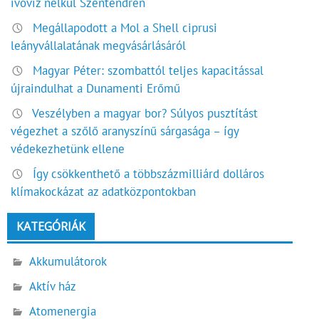
ivóvíz nélkül Szentendrén
Megállapodott a Mol a Shell ciprusi
leányvállalatának megvásárlásáról
Magyar Péter: szombattól teljes kapacitással
újraindulhat a Dunamenti Erőmű
Veszélyben a magyar bor? Súlyos pusztítást
végezhet a szőlő aranyszínű sárgasága – így
védekezhetünk ellene
Így csökkenthető a többszázmilliárd dolláros
klímakockázat az adatközpontokban
KATEGÓRIÁK
Akkumulátorok
Aktív ház
Atomenergia