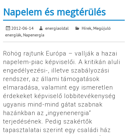
Napelem és megtérülés
2012-06-14
energiaoldal
Hírek
,
Megújuló
energiák
,
Napenergia
Röhög rajtunk Európa – vallják a hazai
napelem-piac képviselői. A kritikán aluli
engedélyezési-, illetve szabályozási
rendszer, az állami támogatások
elmaradása, valamint egy ismeretlen
érdekeket képviselő lobbitevékenység
ugyanis mind-mind gátat szabnak
hazánkban az „ingyenenergia”
terjedésének. Pedig szakértők
tapasztalatai szerint egy családi ház