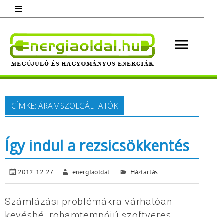
Skip
to
content
Energ
Megújuló és hagyományos energiák.
Minden, ami energia!
CÍMKE:
ÁRAMSZOLGÁLTATÓK
Így indul a rezsicsökkentés
2012-12-27
energiaoldal
Háztartás
Számlázási problémákra várhatóan
kevésbé, rohamtempójú szoftveres