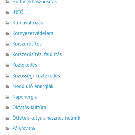
Hulladékhasznosítás
INFÓ
Klímaváltozás
Környezetvédelem
Korszerűsítés
Korszerűsítés, felújítás
Közlekedés
Közösségi közlekedés
Megújuló energiák
Napenergia
Oktatás-kultúra
Ötletek-kütyük-hasznos holmik
Pályázatok