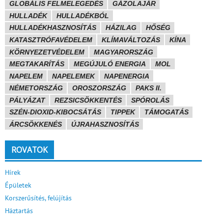
GLOBÁLIS FELMELEGEDÉS
GÁZOLAJÁR
HULLADÉK
HULLADÉKBÓL
HULLADÉKHASZNOSÍTÁS
HÁZILAG
HŐSÉG
KATASZTRÓFAVÉDELEM
KLÍMAVÁLTOZÁS
KÍNA
KÖRNYEZETVÉDELEM
MAGYARORSZÁG
MEGTAKARÍTÁS
MEGÚJULÓ ENERGIA
MOL
NAPELEM
NAPELEMEK
NAPENERGIA
NÉMETORSZÁG
OROSZORSZÁG
PAKS II.
PÁLYÁZAT
REZSICSÖKKENTÉS
SPÓROLÁS
SZÉN-DIOXID-KIBOCSÁTÁS
TIPPEK
TÁMOGATÁS
ÁRCSÖKKENÉS
ÚJRAHASZNOSÍTÁS
ROVATOK
Hírek
Épületek
Korszerűsítés, felújítás
Háztartás