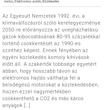
motor
,
Elektromos autók
,
Közlekedés
Az Egyesült Nemzetek 1992. évi, a
klímaváltozásról szóló keretegyezménye
2050-re előirányozza az üvegházhatású
gázok kibocsátásának 80-95 százalékkal
történő csökkentését az 1990-es
szinthez képest. Ennek fényében az
egyéni közlekedés komoly kihívások
előtt áll. A szakértők többsége egyetért
abban, hogy hosszabb távon az
elektromos hajtás válthatja fel a
belsőégésű motorokat a közlekedésben,
hiszen ezzel nagymértékben
csökkenthető a CO2 és más káros
anyagok […]