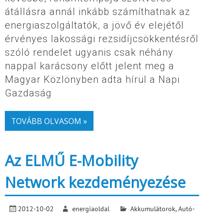
átállásra annál inkább számíthatnak az
energiaszolgáltatók, a jövő év elejétől
érvényes lakossági rezsidíjcsökkentésről
szóló rendelet ugyanis csak néhány
nappal karácsony előtt jelent meg a
Magyar Közlönyben adta hírül a Napi
Gazdaság
TOVÁBB OLVASOM »
Az ELMŰ E-Mobility
Network kezdeményezése
2012-10-02
energiaoldal
Akkumulátorok
,
Autó-