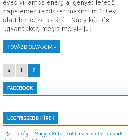
éves villamos energia igényét lefedő
napelemes rendszer maximum 10 év
alatt behozza az árát. Nagy kérdés
ugyanakkor, mégis melyik […]
TOVÁBB OLVASOM »
«
1
2
FACEBOOK
LEGFRISSEBB HÍREK
Hőség – Magyar Péter: több ezer ember maradt