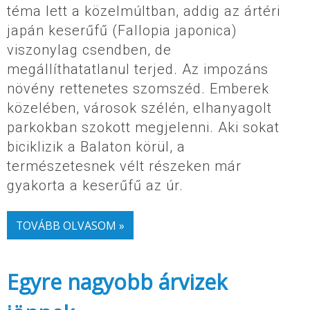
téma lett a közelmúltban, addig az ártéri
japán keserűfű (Fallopia japonica)
viszonylag csendben, de
megállíthatatlanul terjed. Az impozáns
növény rettenetes szomszéd. Emberek
közelében, városok szélén, elhanyagolt
parkokban szokott megjelenni. Aki sokat
biciklizik a Balaton körül, a
természetesnek vélt részeken már
gyakorta a keserűfű az úr.
TOVÁBB OLVASOM »
Egyre nagyobb árvizek