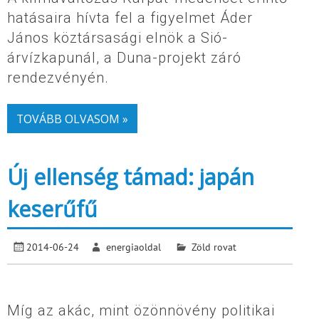
hatásaira hívta fel a figyelmet Áder
János köztársasági elnök a Sió-
árvízkapunál, a Duna-projekt záró
rendezvényén.
TOVÁBB OLVASOM »
Új ellenség támad: japán
keserűfű
2014-06-24
energiaoldal
Zöld rovat
Míg az akác, mint özönnövény politikai