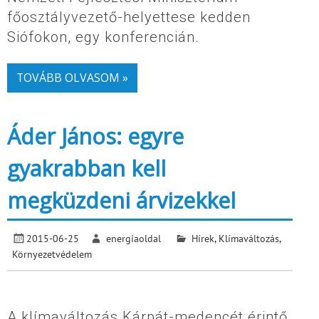
főosztályvezető-helyettese kedden
Siófokon, egy konferencián.
TOVÁBB OLVASOM »
Áder János: egyre
gyakrabban kell
megküzdeni árvizekkel
2015-06-25
energiaoldal
Hírek
,
Klímaváltozás
,
Környezetvédelem
A klímaváltozás Kárpát-medencét érintő