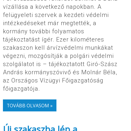
vízállása a következő napokban. A
felügyeleti szervek a kezdeti védelmi
intézkedéseket már megtették, a
kormány további folyamatos
tájékoztatást ígér. Ezer kilométeres
szakaszon kell árvízvédelmi munkákat
végezni, mozgósítják a polgári védelmi
szolgálatot is – tájékoztatott Giró-Szász
András kormányszóvivő és Molnár Béla,
az Országos Vízügyi Főigazgatóság
főigazgatója.
TOVÁBB OLVASOM »
Új szakaszba lép a