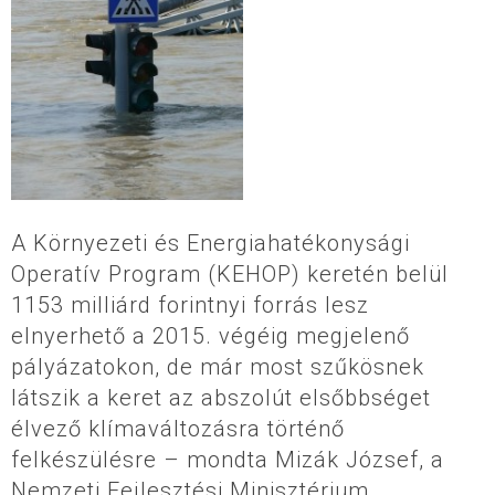
A Környezeti és Energiahatékonysági
Operatív Program (KEHOP) keretén belül
1153 milliárd forintnyi forrás lesz
elnyerhető a 2015. végéig megjelenő
pályázatokon, de már most szűkösnek
látszik a keret az abszolút elsőbbséget
élvező klímaváltozásra történő
felkészülésre – mondta Mizák József, a
Nemzeti Fejlesztési Minisztérium