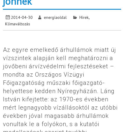
jönnek
2014-04-30
energiaoldal
Hírek
,
Klímaváltozás
Az egyre emelkedő árhullámok miatt új
vízszintek alapján kell meghatározni a
jövőbeni árvízvédelmi fejlesztéseket –
mondta az Országos Vízügyi
Főigazgatóság műszaki főigazgató-
helyettese kedden Nyíregyházán. Láng
István kifejtette: az 1970-es években
mért legnagyobb vízállásoktól az utóbbi
években jóval magasabb árhullámok
vonultak le a folyókon, s a kutatói