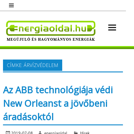
Skip
to
content
Energ
Megújuló és hagyományos energiák.
Minden, ami energia!
CÍMKE:
ÁRVÍZVÉDELEM
Az ABB technológiája védi
New Orleanst a jövőbeni
áradásoktól
2019-07-08
energiaoldal
Hírek