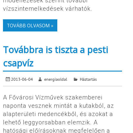
modellezések szerint további
vízszintemelkedések várhatók.
TOVÁBB OLVASOM »
Továbbra is tiszta a pesti
csapvíz
2013-06-04
energiaoldal
Háztartás
A Fővárosi Vízművek szakemberei
naponta vesznek mintát a kutakból, az
alapterületi medencékből, és azokat a
lehető leggyorsabban elemzik. A
hatósági előírásoknak megfelelően a