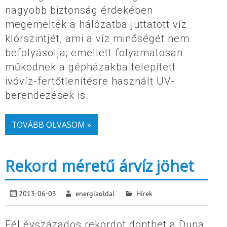
nagyobb biztonság érdekében
megemelték a hálózatba juttatott víz
klórszintjét, ami a víz minőségét nem
befolyásolja; emellett folyamatosan
működnek a gépházakba telepített
ivóvíz-fertőtlenítésre használt UV-
berendezések is.
TOVÁBB OLVASOM »
Rekord méretű árvíz jöhet
2013-06-03
energiaoldal
Hírek
Fél évszázados rekordot dönthet a Duna