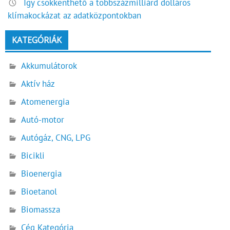
Így csökkenthető a többszázmilliárd dolláros
klímakockázat az adatközpontokban
KATEGÓRIÁK
Akkumulátorok
Aktív ház
Atomenergia
Autó-motor
Autógáz, CNG, LPG
Bicikli
Bioenergia
Bioetanol
Biomassza
Cég Kategória