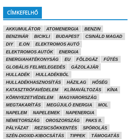
CÍMKEFELHŐ
AKKUMULÁTOR
ATOMENERGIA
BENZIN
BENZINÁR
BICIKLI
BUDAPEST
CSINÁLD MAGAD
DIY
E.ON
ELEKTROMOS AUTÓ
ELEKTROMOS AUTÓK
ENERGIA
ENERGIAHATÉKONYSÁG
EU
FÖLDGÁZ
FŰTÉS
GLOBÁLIS FELMELEGEDÉS
GÁZOLAJÁR
HULLADÉK
HULLADÉKBÓL
HULLADÉKHASZNOSÍTÁS
HÁZILAG
HŐSÉG
KATASZTRÓFAVÉDELEM
KLÍMAVÁLTOZÁS
KÍNA
KÖRNYEZETVÉDELEM
MAGYARORSZÁG
MEGTAKARÍTÁS
MEGÚJULÓ ENERGIA
MOL
NAPELEM
NAPELEMEK
NAPENERGIA
NÉMETORSZÁG
OROSZORSZÁG
PAKS II.
PÁLYÁZAT
REZSICSÖKKENTÉS
SPÓROLÁS
SZÉN-DIOXID-KIBOCSÁTÁS
TIPPEK
TÁMOGATÁS