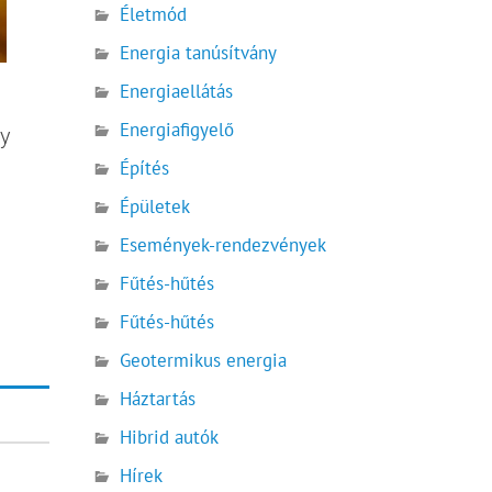
Életmód
Energia tanúsítvány
Energiaellátás
l
Energiafigyelő
gy
Építés
Épületek
Események-rendezvények
Fűtés-hűtés
Fűtés-hűtés
Geotermikus energia
Háztartás
Hibrid autók
Hírek