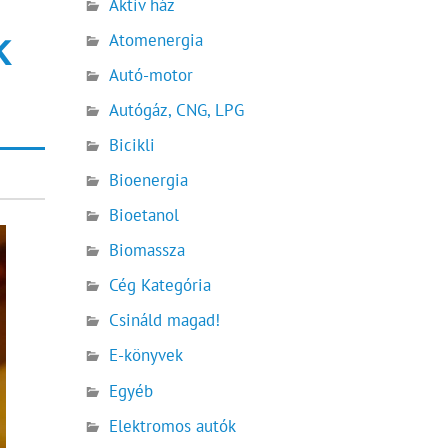
Aktív ház
k
Atomenergia
Autó-motor
Autógáz, CNG, LPG
Bicikli
Bioenergia
Bioetanol
Biomassza
Cég Kategória
Csináld magad!
E-könyvek
Egyéb
Elektromos autók