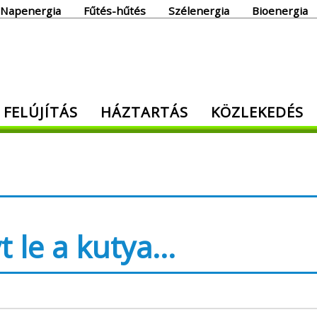
Napenergia
Fűtés-hűtés
Szélenergia
Bioenergia
giaoldal
 FELÚJÍTÁS
HÁZTARTÁS
KÖZLEKEDÉS
den, ami energia!
yt le a kutya…