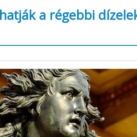
hatják a régebbi dízele