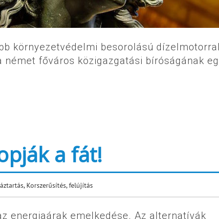
abb környezetvédelmi besorolású dízelmotorra
a német főváros közigazgatási bíróságának e
pják a fát!
áztartás
,
Korszerűsítés, felújítás
z energiaárak emelkedése. Az alternatívák