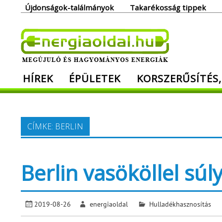
Skip
Újdonságok-találmányok
Takarékosság tippek
to
content
Ener
HÍREK
ÉPÜLETEK
KORSZERŰSÍTÉS,
Megújuló és hagyományos energiák. Min
CÍMKE:
BERLIN
Berlin vasököllel súl
2019-08-26
energiaoldal
Hulladékhasznosítás