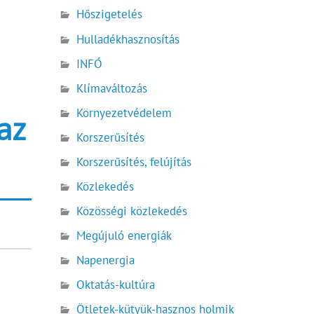
Hőszigetelés
Hulladékhasznosítás
INFÓ
Klímaváltozás
Környezetvédelem
az
Korszerűsítés
Korszerűsítés, felújítás
Közlekedés
Közösségi közlekedés
Megújuló energiák
Napenergia
Oktatás-kultúra
Ötletek-kütyük-hasznos holmik