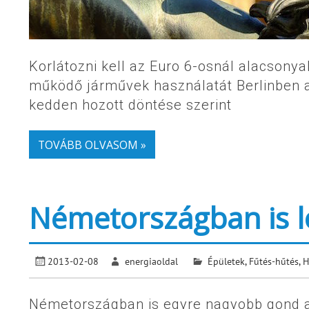
Korlátozni kell az Euro 6-osnál alacsony
működő járművek használatát Berlinben 
kedden hozott döntése szerint
TOVÁBB OLVASOM »
Németországban is lo
2013-02-08
energiaoldal
Épületek
,
Fűtés-hűtés
,
H
Németországban is egyre nagyobb gond a