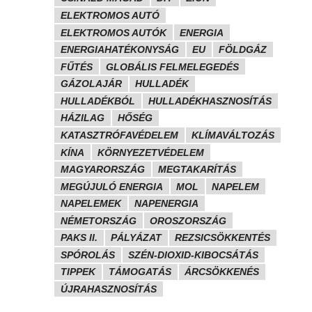
ELEKTROMOS AUTÓ
ELEKTROMOS AUTÓK
ENERGIA
ENERGIAHATÉKONYSÁG
EU
FÖLDGÁZ
FŰTÉS
GLOBÁLIS FELMELEGEDÉS
GÁZOLAJÁR
HULLADÉK
HULLADÉKBÓL
HULLADÉKHASZNOSÍTÁS
HÁZILAG
HŐSÉG
KATASZTRÓFAVÉDELEM
KLÍMAVÁLTOZÁS
KÍNA
KÖRNYEZETVÉDELEM
MAGYARORSZÁG
MEGTAKARÍTÁS
MEGÚJULÓ ENERGIA
MOL
NAPELEM
NAPELEMEK
NAPENERGIA
NÉMETORSZÁG
OROSZORSZÁG
PAKS II.
PÁLYÁZAT
REZSICSÖKKENTÉS
SPÓROLÁS
SZÉN-DIOXID-KIBOCSÁTÁS
TIPPEK
TÁMOGATÁS
ÁRCSÖKKENÉS
ÚJRAHASZNOSÍTÁS