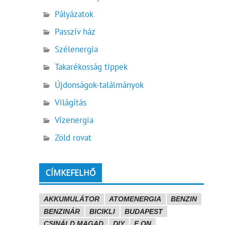
Pályázatok
Passzív ház
Szélenergia
Takarékosság tippek
Újdonságok-találmányok
Világítás
Vízenergia
Zöld rovat
CÍMKEFELHŐ
AKKUMULÁTOR
ATOMENERGIA
BENZIN
BENZINÁR
BICIKLI
BUDAPEST
CSINÁLD MAGAD
DIY
E.ON