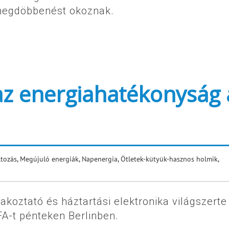
megdöbbenést okoznak.
z energiahatékonyság 
ltozás
,
Megújuló energiák
,
Napenergia
,
Ötletek-kütyük-hasznos holmik
,
koztató és háztartási elektronika világszerte
IFA-t pénteken Berlinben.