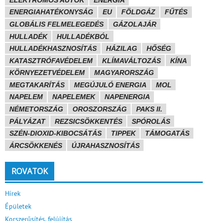
ENERGIAHATÉKONYSÁG
EU
FÖLDGÁZ
FŰTÉS
GLOBÁLIS FELMELEGEDÉS
GÁZOLAJÁR
HULLADÉK
HULLADÉKBÓL
HULLADÉKHASZNOSÍTÁS
HÁZILAG
HŐSÉG
KATASZTRÓFAVÉDELEM
KLÍMAVÁLTOZÁS
KÍNA
KÖRNYEZETVÉDELEM
MAGYARORSZÁG
MEGTAKARÍTÁS
MEGÚJULÓ ENERGIA
MOL
NAPELEM
NAPELEMEK
NAPENERGIA
NÉMETORSZÁG
OROSZORSZÁG
PAKS II.
PÁLYÁZAT
REZSICSÖKKENTÉS
SPÓROLÁS
SZÉN-DIOXID-KIBOCSÁTÁS
TIPPEK
TÁMOGATÁS
ÁRCSÖKKENÉS
ÚJRAHASZNOSÍTÁS
ROVATOK
Hírek
Épületek
Korszerűsítés, felújítás