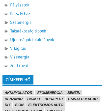
Pályázatok
Passzív ház
Szélenergia
Takarékosság tippek
Újdonságok-találmányok
Világítás
Vízenergia
Zöld rovat
CÍMKEFELHŐ
AKKUMULÁTOR
ATOMENERGIA
BENZIN
BENZINÁR
BICIKLI
BUDAPEST
CSINÁLD MAGAD
DIY
E.ON
ELEKTROMOS AUTÓ
ELEKTROMOS AUTÓK
ENERGIA