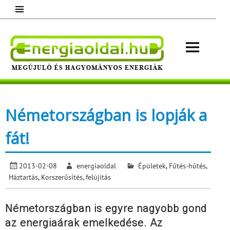
Skip
to
content
Energ
Megújuló és hagyományos energiák.
Minden, ami energia!
Németországban is lopják a
fát!
2013-02-08
energiaoldal
Épületek
,
Fűtés-hűtés
,
Háztartás
,
Korszerűsítés, felújítás
Németországban is egyre nagyobb gond
az energiaárak emelkedése. Az