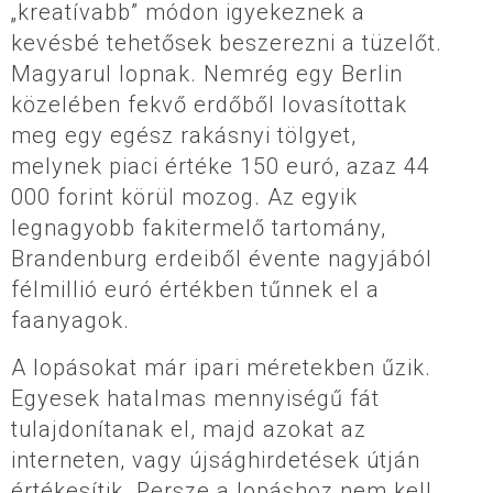
„kreatívabb” módon igyekeznek a
kevésbé tehetősek beszerezni a tüzelőt.
Magyarul lopnak. Nemrég egy Berlin
közelében fekvő erdőből lovasítottak
meg egy egész rakásnyi tölgyet,
melynek piaci értéke 150 euró, azaz 44
000 forint körül mozog. Az egyik
legnagyobb fakitermelő tartomány,
Brandenburg erdeiből évente nagyjából
félmillió euró értékben tűnnek el a
faanyagok.
A lopásokat már ipari méretekben űzik.
Egyesek hatalmas mennyiségű fát
tulajdonítanak el, majd azokat az
interneten, vagy újsághirdetések útján
értékesítik. Persze a lopáshoz nem kell