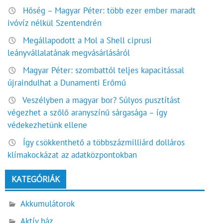
Hőség – Magyar Péter: több ezer ember maradt
ivóvíz nélkül Szentendrén
Megállapodott a Mol a Shell ciprusi
leányvállalatának megvásárlásáról
Magyar Péter: szombattól teljes kapacitással
újraindulhat a Dunamenti Erőmű
Veszélyben a magyar bor? Súlyos pusztítást
végezhet a szőlő aranyszínű sárgasága – így
védekezhetünk ellene
Így csökkenthető a többszázmilliárd dolláros
klímakockázat az adatközpontokban
KATEGÓRIÁK
Akkumulátorok
Aktív ház