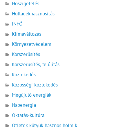
Hőszigetelés
Hulladékhasznosítás
INFÓ
Klímaváltozás
Környezetvédelem
Korszerűsítés
Korszerűsítés, felújítás
Közlekedés
Közösségi közlekedés
Megújuló energiák
Napenergia
Oktatás-kultúra
Ötletek-kütyük-hasznos holmik