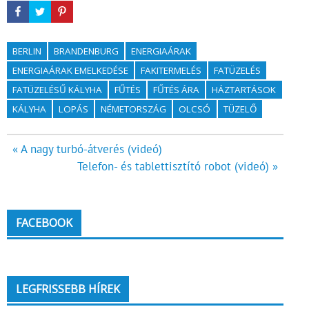
BERLIN
BRANDENBURG
ENERGIAÁRAK
ENERGIAÁRAK EMELKEDÉSE
FAKITERMELÉS
FATÜZELÉS
FATÜZELÉSŰ KÁLYHA
FŰTÉS
FŰTÉS ÁRA
HÁZTARTÁSOK
KÁLYHA
LOPÁS
NÉMETORSZÁG
OLCSÓ
TÜZELŐ
Bejegyzés
« A nagy turbó-átverés (videó)
Telefon- és tablettisztító robot (videó) »
navigáció
FACEBOOK
LEGFRISSEBB HÍREK