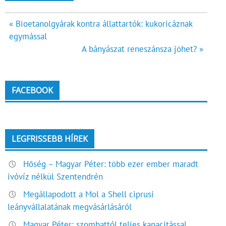
Bejegyzés
« Bioetanolgyárak kontra állattartók: kukoricáznak
egymással
navigáció
A bányászat reneszánsza jöhet? »
FACEBOOK
LEGFRISSEBB HÍREK
Hőség – Magyar Péter: több ezer ember maradt
ivóvíz nélkül Szentendrén
Megállapodott a Mol a Shell ciprusi
leányvállalatának megvásárlásáról
Magyar Péter: szombattól teljes kapacitással