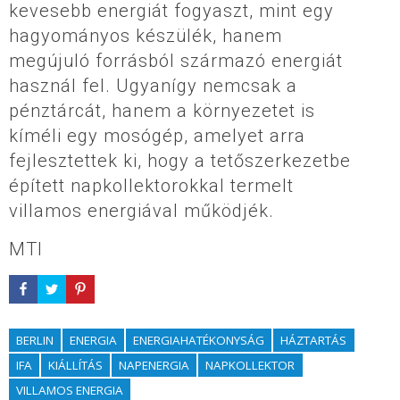
kevesebb energiát fogyaszt, mint egy
hagyományos készülék, hanem
megújuló forrásból származó energiát
használ fel. Ugyanígy nemcsak a
pénztárcát, hanem a környezetet is
kíméli egy mosógép, amelyet arra
fejlesztettek ki, hogy a tetőszerkezetbe
épített napkollektorokkal termelt
villamos energiával működjék.
MTI
BERLIN
ENERGIA
ENERGIAHATÉKONYSÁG
HÁZTARTÁS
IFA
KIÁLLÍTÁS
NAPENERGIA
NAPKOLLEKTOR
VILLAMOS ENERGIA