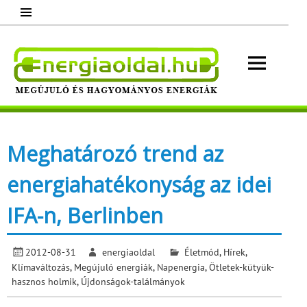
Skip
to
content
Energ
Megújuló és hagyományos energiák.
Minden, ami energia!
Meghatározó trend az
energiahatékonyság az idei
IFA-n, Berlinben
2012-08-31
energiaoldal
Életmód
,
Hírek
,
Klímaváltozás
,
Megújuló energiák
,
Napenergia
,
Ötletek-kütyük-
hasznos holmik
,
Újdonságok-találmányok