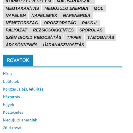
KÖRNYEZETVÉDELEM
MAGYARORSZÁG
MEGTAKARÍTÁS
MEGÚJULÓ ENERGIA
MOL
NAPELEM
NAPELEMEK
NAPENERGIA
NÉMETORSZÁG
OROSZORSZÁG
PAKS II.
PÁLYÁZAT
REZSICSÖKKENTÉS
SPÓROLÁS
SZÉN-DIOXID-KIBOCSÁTÁS
TIPPEK
TÁMOGATÁS
ÁRCSÖKKENÉS
ÚJRAHASZNOSÍTÁS
ROVATOK
Hírek
Épületek
Korszerűsítés, felújítás
Háztartás
Egyéb
Közlekedés
Megújuló energiák
Zöld rovat