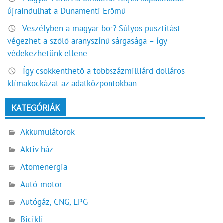
újraindulhat a Dunamenti Erőmű
Veszélyben a magyar bor? Súlyos pusztítást
végezhet a szőlő aranyszínű sárgasága – így
védekezhetünk ellene
Így csökkenthető a többszázmilliárd dolláros
klímakockázat az adatközpontokban
KATEGÓRIÁK
Akkumulátorok
Aktív ház
Atomenergia
Autó-motor
Autógáz, CNG, LPG
Bicikli