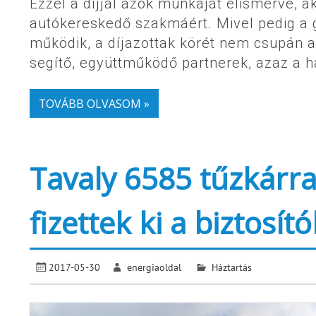
Ezzel a díjjal azok munkáját elismerve, ak
autókereskedő szakmáért. Mivel pedig a
működik, a díjazottak körét nem csupán 
segítő, együttműködő partnerek, azaz a ha
TOVÁBB OLVASOM »
Tavaly 6585 tűzkárra 
fizettek ki a biztosító
2017-05-30
energiaoldal
Háztartás