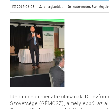
2017-06-08
energiaoldal
Autó-motor
,
Események-
Idén ünnepli megalakulásának 15. évfor
Szövetsége (GÉMOSZ), amely ebből az alka