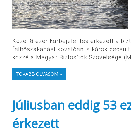
Közel 8 ezer kárbejelentés érkezett a biz
felhőszakadást követően: a károk becsült é
közzé a Magyar Biztosítók Szövetsége (
TOVÁBB OLVASOM »
Júliusban eddig 53 e
érkezett