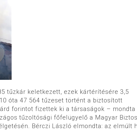
5 tűzkár keletkezett, ezek kártérítésére 3,5
2010 óta 47 564 tűzeset történt a biztosított
árd forintot fizettek ki a társaságok – mondta
szágos tűzoltósági főfelügyelő a Magyar Biztos
lgetésén. Bérczi László elmondta: az elmúlt 