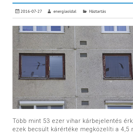
2016-07-27
energiaoldal
Háztartás
Több mint 53 ezer vihar kárbejelentés érk
ezek becsült kárértéke megközelíti a 4,5 