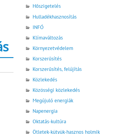
Hőszigetelés
Hulladékhasznosítás
INFÓ
Klímaváltozás
ás
Környezetvédelem
Korszerűsítés
Korszerűsítés, felújítás
Közlekedés
Közösségi közlekedés
Megújuló energiák
Napenergia
Oktatás-kultúra
Ötletek-kütyük-hasznos holmik