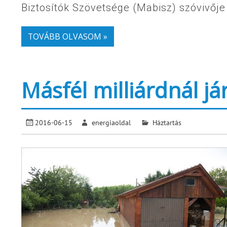
Biztosítók Szövetsége (Mabisz) szóvivője
TOVÁBB OLVASOM »
Másfél milliárdnál já
2016-06-15
energiaoldal
Háztartás