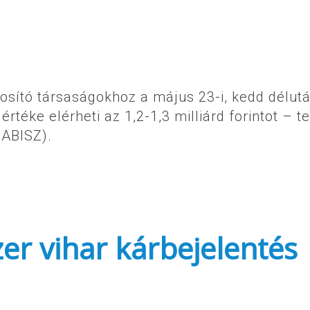
tosító társaságokhoz a május 23-i, kedd délutá
rtéke elérheti az 1,2-1,3 milliárd forintot – te
MABISZ).
zer vihar kárbejelentés