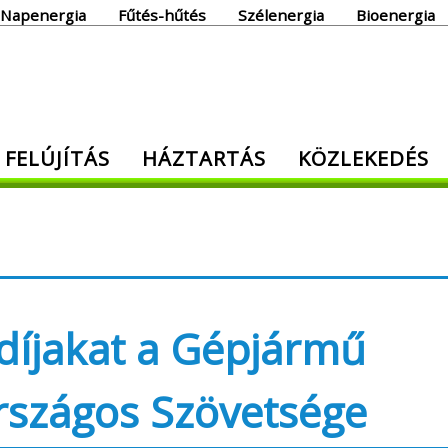
Napenergia
Fűtés-hűtés
Szélenergia
Bioenergia
giaoldal
 FELÚJÍTÁS
HÁZTARTÁS
KÖZLEKEDÉS
den, ami energia!
ódíjakat a Gépjármű
szágos Szövetsége