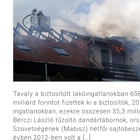
Tavaly a biztosított lakóingatlanokban 658
milliárd forintot fizettek ki a biztosítók, 
ingatlanokban, ezekre összesen 35,3 milli
Bérczi László tűzoltó dandártábornok, or
Szövetségének (Mabisz) hétfői sajtóbeszé
évben 2012-ben volt a […]