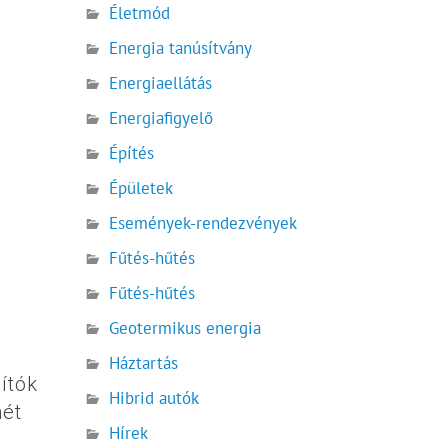
Életmód
Energia tanúsítvány
Energiaellátás
Energiafigyelő
Építés
Épületek
Események-rendezvények
Fűtés-hűtés
Fűtés-hűtés
Geotermikus energia
Háztartás
ítók
Hibrid autók
hét
Hírek