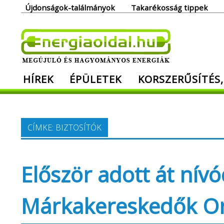
Skip
Újdonságok-találmányok
Takarékosság tippek
to
content
Ener
HÍREK
ÉPÜLETEK
KORSZERŰSÍTÉS,
Megújuló és hagyományos energiák. Min
CÍMKE:
BIZTOSÍTÓK
Először adott át nív
Márkakereskedők Or