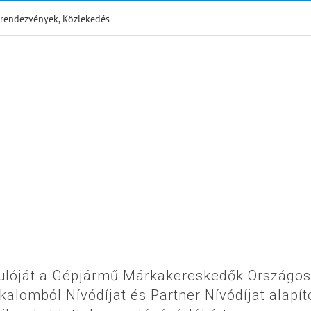
rendezvények
,
Közlekedés
dulóját a Gépjármű Márkakereskedők Országos
lomból Nívódíjat és Partner Nívódíjat alapíto