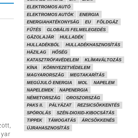
ELEKTROMOS AUTÓ
ELEKTROMOS AUTÓK
ENERGIA
ENERGIAHATÉKONYSÁG
EU
FÖLDGÁZ
FŰTÉS
GLOBÁLIS FELMELEGEDÉS
GÁZOLAJÁR
HULLADÉK
HULLADÉKBÓL
HULLADÉKHASZNOSÍTÁS
HÁZILAG
HŐSÉG
KATASZTRÓFAVÉDELEM
KLÍMAVÁLTOZÁS
KÍNA
KÖRNYEZETVÉDELEM
MAGYARORSZÁG
MEGTAKARÍTÁS
MEGÚJULÓ ENERGIA
MOL
NAPELEM
NAPELEMEK
NAPENERGIA
NÉMETORSZÁG
OROSZORSZÁG
PAKS II.
PÁLYÁZAT
REZSICSÖKKENTÉS
SPÓROLÁS
SZÉN-DIOXID-KIBOCSÁTÁS
TIPPEK
TÁMOGATÁS
ÁRCSÖKKENÉS
ött,
ÚJRAHASZNOSÍTÁS
gyar