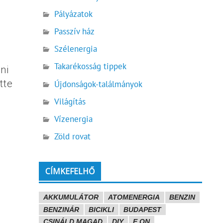
Pályázatok
Passzív ház
Szélenergia
Takarékosság tippek
ni
tte
Újdonságok-találmányok
Világítás
Vízenergia
Zöld rovat
CÍMKEFELHŐ
AKKUMULÁTOR
ATOMENERGIA
BENZIN
BENZINÁR
BICIKLI
BUDAPEST
CSINÁLD MAGAD
DIY
E.ON