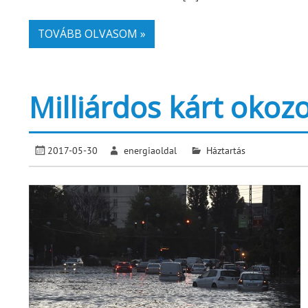
TOVÁBB OLVASOM »
Milliárdos kárt okoz
2017-05-30
energiaoldal
Háztartás