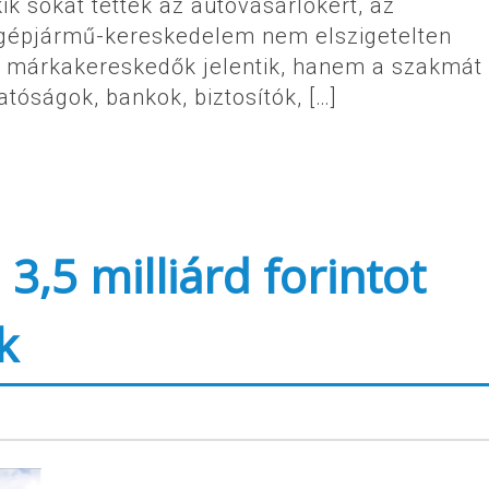
ik sokat tettek az autóvásárlókért, az
 gépjármű-kereskedelem nem elszigetelten
a márkakereskedők jelentik, hanem a szakmát
tóságok, bankok, biztosítók, […]
3,5 milliárd forintot
k