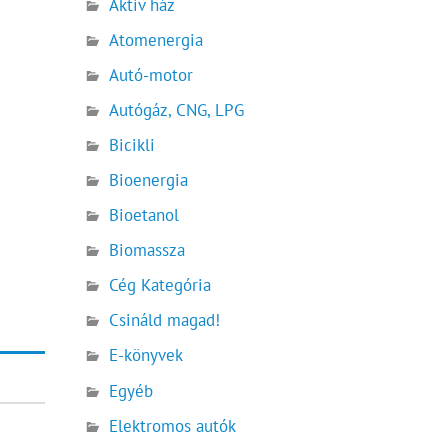
Aktív ház
Atomenergia
Autó-motor
Autógáz, CNG, LPG
Bicikli
Bioenergia
Bioetanol
Biomassza
Cég Kategória
Csináld magad!
E-könyvek
Egyéb
Elektromos autók