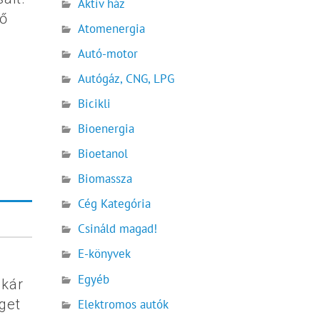
Aktív ház
vő
Atomenergia
Autó-motor
Autógáz, CNG, LPG
Bicikli
Bioenergia
Bioetanol
Biomassza
Cég Kategória
Csináld magad!
E-könyvek
Egyéb
akár
get
Elektromos autók