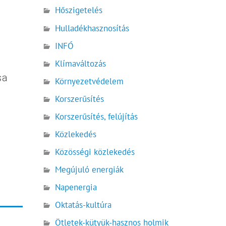
Hőszigetelés
Hulladékhasznosítás
INFÓ
Klímaváltozás
sa
Környezetvédelem
Korszerűsítés
Korszerűsítés, felújítás
Közlekedés
Közösségi közlekedés
Megújuló energiák
Napenergia
Oktatás-kultúra
Ötletek-kütyük-hasznos holmik