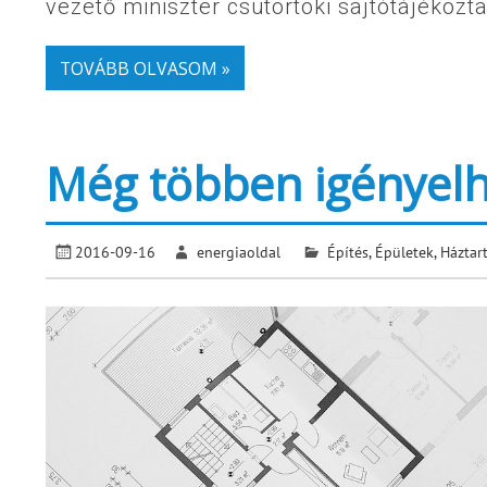
vezető miniszter csütörtöki sajtótájékozta
TOVÁBB OLVASOM »
Még többen igényelh
2016-09-16
energiaoldal
Építés
,
Épületek
,
Háztar