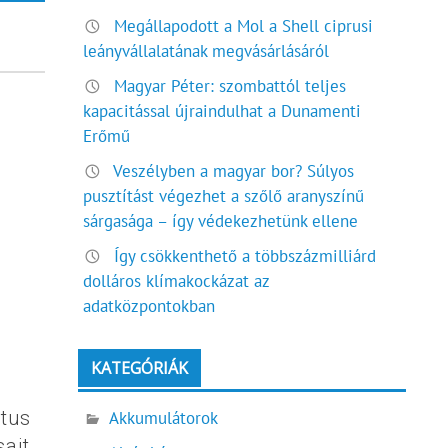
Megállapodott a Mol a Shell ciprusi
leányvállalatának megvásárlásáról
Magyar Péter: szombattól teljes
kapacitással újraindulhat a Dunamenti
Erőmű
Veszélyben a magyar bor? Súlyos
pusztítást végezhet a szőlő aranyszínű
sárgasága – így védekezhetünk ellene
Így csökkenthető a többszázmilliárd
dolláros klímakockázat az
adatközpontokban
KATEGÓRIÁK
ztus
Akkumulátorok
ait.