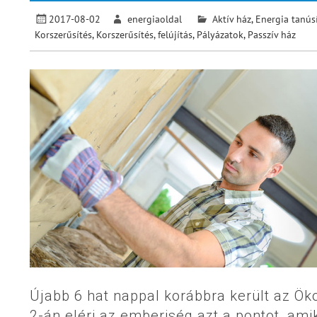
2017-08-02
energiaoldal
Aktív ház
,
Energia tanús
Korszerűsítés
,
Korszerűsítés, felújítás
,
Pályázatok
,
Passzív ház
Újabb 6 hat nappal korábbra került az Ök
2-án eléri az emberiség azt a pontot, ami