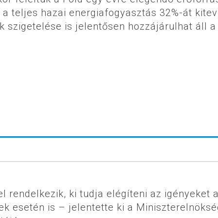
a teljes hazai energiafogyasztás 32%-át kite
k szigetelése is jelentősen hozzájárulhat áll a
rendelkezik, ki tudja elégíteni az igényeket 
k esetén is – jelentette ki a Miniszterelnöksé