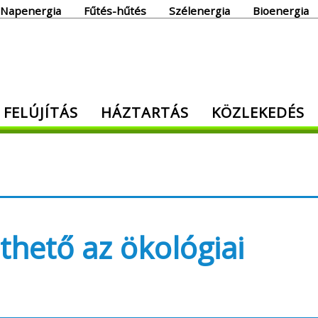
Napenergia
Fűtés-hűtés
Szélenergia
Bioenergia
giaoldal
 FELÚJÍTÁS
HÁZTARTÁS
KÖZLEKEDÉS
den, ami energia!
ethető az ökológiai