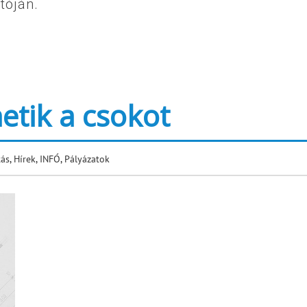
tóján.
etik a csokot
tás
,
Hírek
,
INFÓ
,
Pályázatok