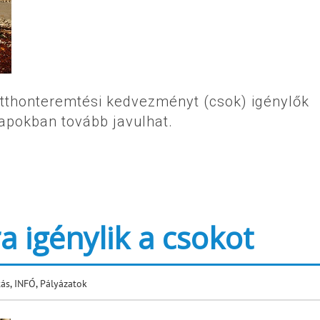
otthonteremtési kedvezményt (csok) igénylők
apokban tovább javulhat.
a igénylik a csokot
tás
,
INFÓ
,
Pályázatok