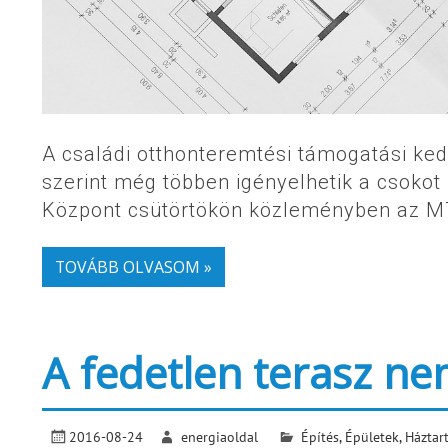
A családi otthonteremtési támogatási k
szerint még többen igényelhetik a csokot
Központ csütörtökön közleményben az MT
TOVÁBB OLVASOM »
A fedetlen terasz ne
2016-08-24
energiaoldal
Építés
,
Épületek
,
Háztar