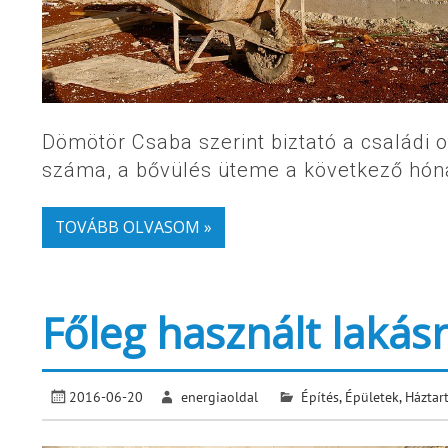
Dömötör Csaba szerint biztató a családi 
száma, a bővülés üteme a következő hón
TOVÁBB OLVASOM »
Főleg használt lakásr
2016-06-20
energiaoldal
Építés
,
Épületek
,
Háztar