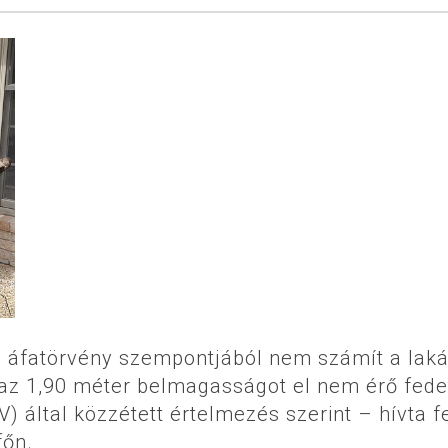
az áfatörvény szempontjából nem számít a lak
 az 1,90 méter belmagasságot el nem érő fede
 által közzétett értelmezés szerint – hívta fe
főn.