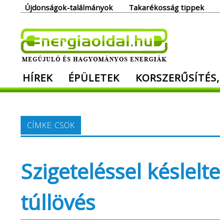
Skip
Újdonságok-találmányok
Takarékosság tippek
to
content
Ener
HÍREK
ÉPÜLETEK
KORSZERŰSÍTÉS,
Megújuló és hagyományos energiák. Min
CÍMKE:
CSOK
Szigeteléssel késlelt
túllövés