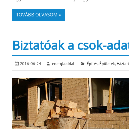
TOVÁBB OLVASOM »
Biztatóak a csok-ada
2016-06-24
energiaoldal
Építés
,
Épületek
,
Háztar