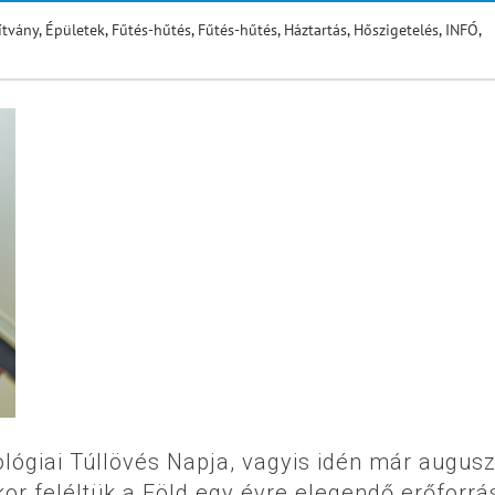
ítvány
,
Épületek
,
Fűtés-hűtés
,
Fűtés-hűtés
,
Háztartás
,
Hőszigetelés
,
INFÓ
,
ológiai Túllövés Napja, vagyis idén már augus
kor feléltük a Föld egy évre elegendő erőforrás