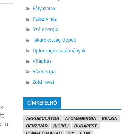
Pályázatok
Passzív ház
Szélenergia
Takarékosság tippek
Újdonságok-találmányok
Világítás
Vízenergia
Zöld rovat
CÍMKEFELHŐ
ás
tt
AKKUMULÁTOR
ATOMENERGIA
BENZIN
l a
BENZINÁR
BICIKLI
BUDAPEST
CSINÁLD MAGAD
DIY
E.ON