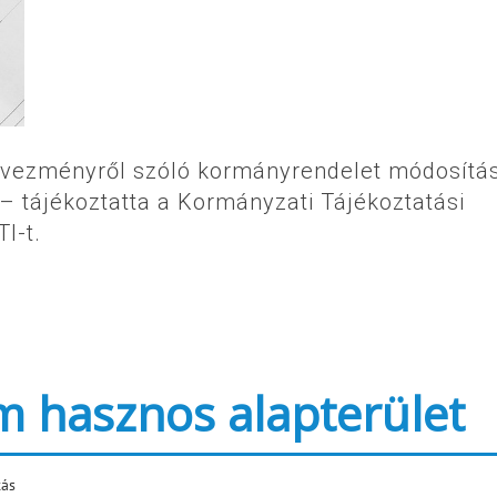
edvezményről szóló kormányrendelet módosítá
 – tájékoztatta a Kormányzati Tájékoztatási
I-t.
m hasznos alapterület
tás