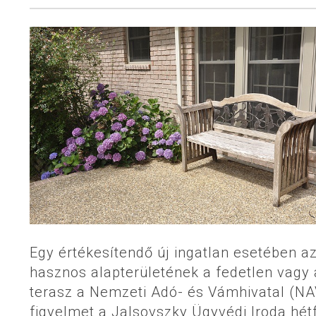
Egy értékesítendő új ingatlan esetében 
hasznos alapterületének a fedetlen vagy
terasz a Nemzeti Adó- és Vámhivatal (NAV)
figyelmet a Jalsovszky Ügyvédi Iroda hét