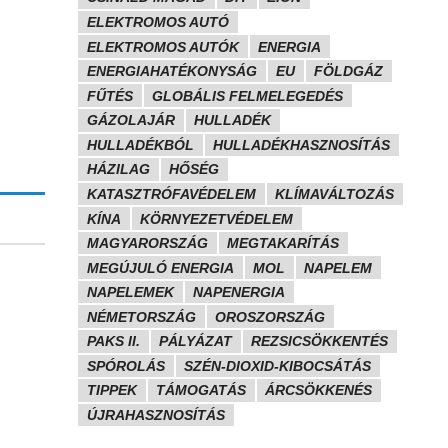
ELEKTROMOS AUTÓ
ELEKTROMOS AUTÓK
ENERGIA
ENERGIAHATÉKONYSÁG
EU
FÖLDGÁZ
FŰTÉS
GLOBÁLIS FELMELEGEDÉS
GÁZOLAJÁR
HULLADÉK
HULLADÉKBÓL
HULLADÉKHASZNOSÍTÁS
HÁZILAG
HŐSÉG
KATASZTRÓFAVÉDELEM
KLÍMAVÁLTOZÁS
KÍNA
KÖRNYEZETVÉDELEM
MAGYARORSZÁG
MEGTAKARÍTÁS
MEGÚJULÓ ENERGIA
MOL
NAPELEM
NAPELEMEK
NAPENERGIA
NÉMETORSZÁG
OROSZORSZÁG
PAKS II.
PÁLYÁZAT
REZSICSÖKKENTÉS
SPÓROLÁS
SZÉN-DIOXID-KIBOCSÁTÁS
TIPPEK
TÁMOGATÁS
ÁRCSÖKKENÉS
ÚJRAHASZNOSÍTÁS