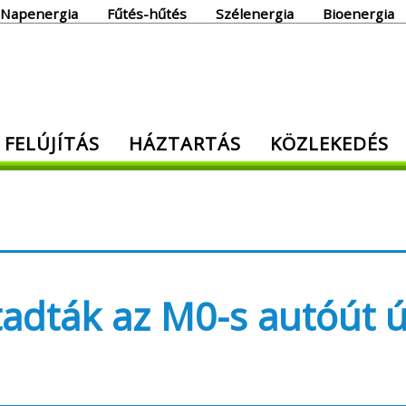
Napenergia
Fűtés-hűtés
Szélenergia
Bioenergia
giaoldal
 FELÚJÍTÁS
HÁZTARTÁS
KÖZLEKEDÉS
den, ami energia!
tadták az M0-s autóút ú