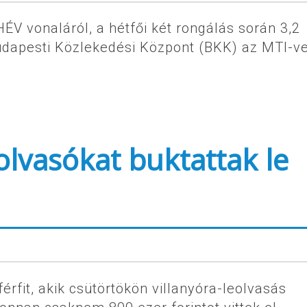
HÉV vonaláról, a hétfői két rongálás során 3,2
 Budapesti Közlekedési Központ (BKK) az MTI-ve
olvasókat buktattak le
érfit, akik csütörtökön villanyóra-leolvasás