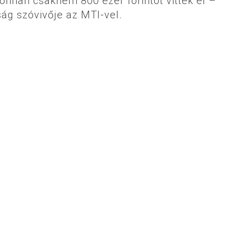
onnan csaknem 800 ezer forintot vittek el –
ág szóvivője az MTI-vel.