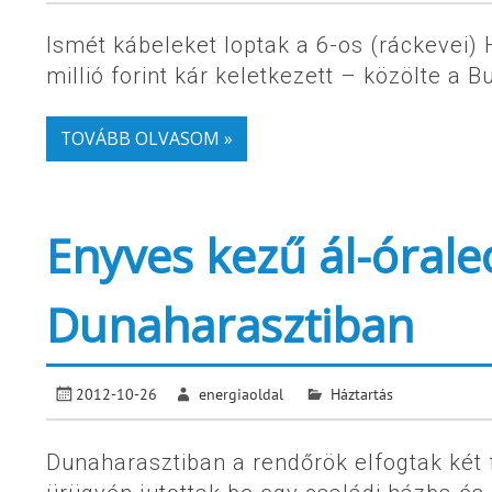
Ismét kábeleket loptak a 6-os (ráckevei) 
millió forint kár keletkezett – közölte a
TOVÁBB OLVASOM »
Enyves kezű ál-órale
Dunaharasztiban
2012-10-26
energiaoldal
Háztartás
Dunaharasztiban a rendőrök elfogtak két f