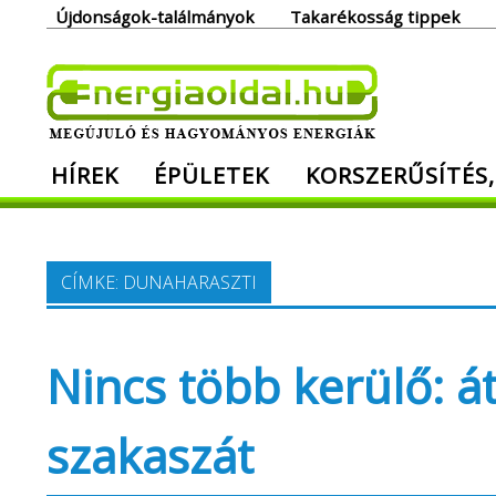
Skip
Újdonságok-találmányok
Takarékosság tippek
to
content
Ener
HÍREK
ÉPÜLETEK
KORSZERŰSÍTÉS,
Megújuló és hagyományos energiák. Min
CÍMKE:
DUNAHARASZTI
Nincs több kerülő: á
szakaszát