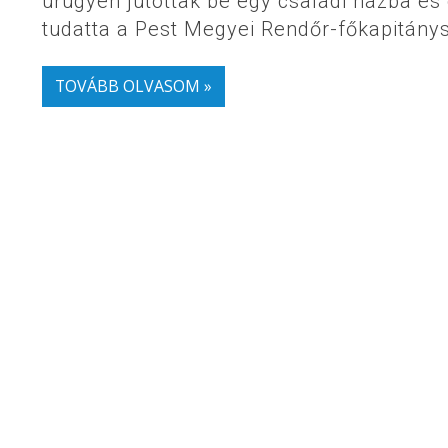
ürügyén jutottak be egy családi házba és 
tudatta a Pest Megyei Rendőr-főkapitánys
TOVÁBB OLVASOM »