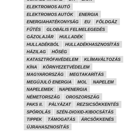
ELEKTROMOS AUTÓ
ELEKTROMOS AUTÓK
ENERGIA
ENERGIAHATÉKONYSÁG
EU
FÖLDGÁZ
FŰTÉS
GLOBÁLIS FELMELEGEDÉS
GÁZOLAJÁR
HULLADÉK
HULLADÉKBÓL
HULLADÉKHASZNOSÍTÁS
HÁZILAG
HŐSÉG
KATASZTRÓFAVÉDELEM
KLÍMAVÁLTOZÁS
KÍNA
KÖRNYEZETVÉDELEM
MAGYARORSZÁG
MEGTAKARÍTÁS
MEGÚJULÓ ENERGIA
MOL
NAPELEM
NAPELEMEK
NAPENERGIA
NÉMETORSZÁG
OROSZORSZÁG
PAKS II.
PÁLYÁZAT
REZSICSÖKKENTÉS
SPÓROLÁS
SZÉN-DIOXID-KIBOCSÁTÁS
TIPPEK
TÁMOGATÁS
ÁRCSÖKKENÉS
ÚJRAHASZNOSÍTÁS