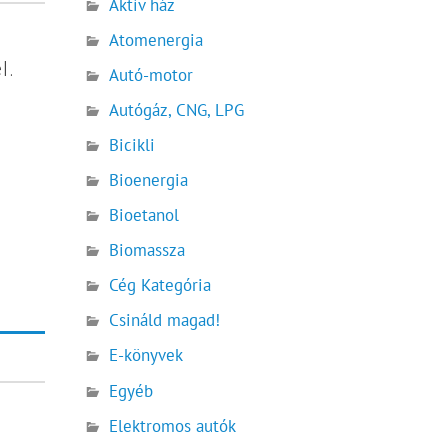
Aktív ház
Atomenergia
l.
Autó-motor
Autógáz, CNG, LPG
Bicikli
Bioenergia
Bioetanol
Biomassza
Cég Kategória
Csináld magad!
E-könyvek
Egyéb
Elektromos autók