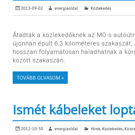
2013-09-02
energiaoldal
Közlekedés
Átadták a közlekedőknek az M0-s autóútn
újonnan épült 6,3 kilométeres szakaszát,
hosszan folyamatosan haladhatnak a körg
között szakaszán.
TOVÁBB OLVASOM »
Ismét kábeleket lopt
2012-10-30
energiaoldal
Hírek
,
Közlekedés
,
Közös