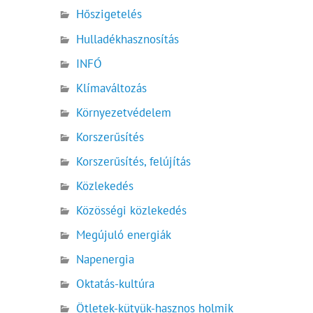
Hőszigetelés
Hulladékhasznosítás
INFÓ
Klímaváltozás
Környezetvédelem
Korszerűsítés
Korszerűsítés, felújítás
Közlekedés
Közösségi közlekedés
Megújuló energiák
Napenergia
Oktatás-kultúra
Ötletek-kütyük-hasznos holmik