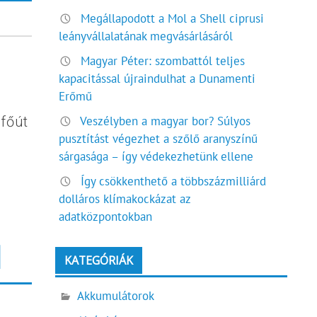
Megállapodott a Mol a Shell ciprusi
leányvállalatának megvásárlásáról
Magyar Péter: szombattól teljes
kapacitással újraindulhat a Dunamenti
Erőmű
Veszélyben a magyar bor? Súlyos
főút
pusztítást végezhet a szőlő aranyszínű
sárgasága – így védekezhetünk ellene
Így csökkenthető a többszázmilliárd
dolláros klímakockázat az
adatközpontokban
l
KATEGÓRIÁK
Akkumulátorok