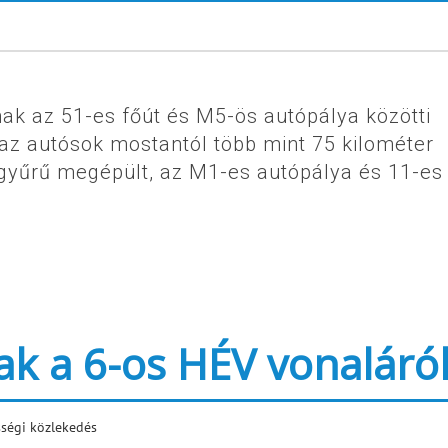
ak az 51-es főút és M5-ös autópálya közötti
 az autósok mostantól több mint 75 kilométer
yűrű megépült, az M1-es autópálya és 11-es 
ak a 6-os HÉV vonaláró
ségi közlekedés