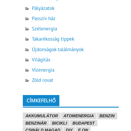
Pályázatok
Passzív ház
Szélenergia
Takarékosság tippek
Újdonságok-találmányok
Világítás
Vízenergia
Zöld rovat
CÍMKEFELHŐ
AKKUMULÁTOR
ATOMENERGIA
BENZIN
BENZINÁR
BICIKLI
BUDAPEST
CSINÁLD MAGAD
DIY
E.ON