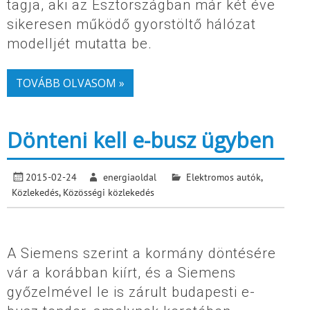
tagja, aki az Észtországban már két éve
sikeresen működő gyorstöltő hálózat
modelljét mutatta be.
TOVÁBB OLVASOM »
Dönteni kell e-busz ügyben
2015-02-24
energiaoldal
Elektromos autók
,
Közlekedés
,
Közösségi közlekedés
A Siemens szerint a kormány döntésére
vár a korábban kiírt, és a Siemens
győzelmével le is zárult budapesti e-