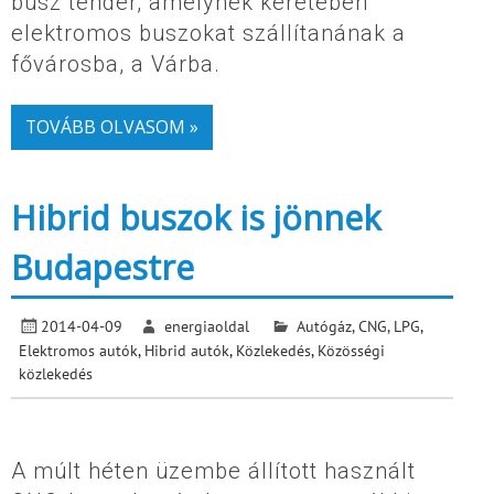
busz tender, amelynek keretében
elektromos buszokat szállítanának a
fővárosba, a Várba.
TOVÁBB OLVASOM »
Hibrid buszok is jönnek
Budapestre
2014-04-09
energiaoldal
Autógáz, CNG, LPG
,
Elektromos autók
,
Hibrid autók
,
Közlekedés
,
Közösségi
közlekedés
A múlt héten üzembe állított használt