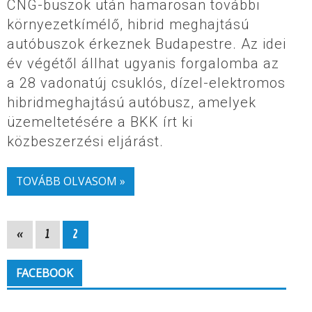
CNG-buszok után hamarosan további
környezetkímélő, hibrid meghajtású
autóbuszok érkeznek Budapestre. Az idei
év végétől állhat ugyanis forgalomba az
a 28 vadonatúj csuklós, dízel-elektromos
hibridmeghajtású autóbusz, amelyek
üzemeltetésére a BKK írt ki
közbeszerzési eljárást.
TOVÁBB OLVASOM »
«
1
2
FACEBOOK