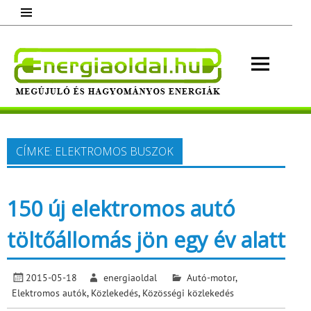
Skip
to
content
Energ
Megújuló és hagyományos energiák.
Minden, ami energia!
CÍMKE:
ELEKTROMOS BUSZOK
150 új elektromos autó
töltőállomás jön egy év alatt
2015-05-18
energiaoldal
Autó-motor
,
Elektromos autók
,
Közlekedés
,
Közösségi közlekedés