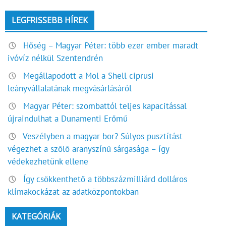
LEGFRISSEBB HÍREK
Hőség – Magyar Péter: több ezer ember maradt
ivóvíz nélkül Szentendrén
Megállapodott a Mol a Shell ciprusi
leányvállalatának megvásárlásáról
Magyar Péter: szombattól teljes kapacitással
újraindulhat a Dunamenti Erőmű
Veszélyben a magyar bor? Súlyos pusztítást
végezhet a szőlő aranyszínű sárgasága – így
védekezhetünk ellene
Így csökkenthető a többszázmilliárd dolláros
klímakockázat az adatközpontokban
KATEGÓRIÁK