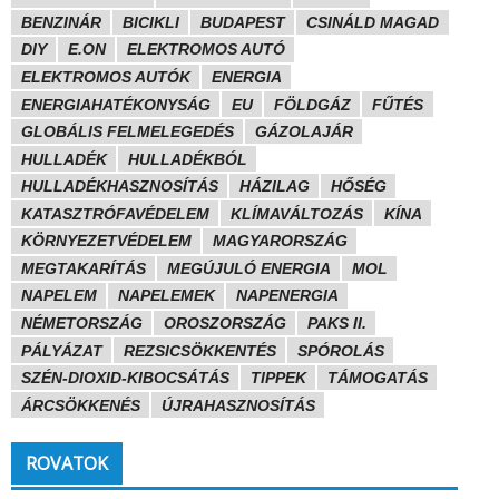
BENZINÁR
BICIKLI
BUDAPEST
CSINÁLD MAGAD
DIY
E.ON
ELEKTROMOS AUTÓ
ELEKTROMOS AUTÓK
ENERGIA
ENERGIAHATÉKONYSÁG
EU
FÖLDGÁZ
FŰTÉS
GLOBÁLIS FELMELEGEDÉS
GÁZOLAJÁR
HULLADÉK
HULLADÉKBÓL
HULLADÉKHASZNOSÍTÁS
HÁZILAG
HŐSÉG
KATASZTRÓFAVÉDELEM
KLÍMAVÁLTOZÁS
KÍNA
KÖRNYEZETVÉDELEM
MAGYARORSZÁG
MEGTAKARÍTÁS
MEGÚJULÓ ENERGIA
MOL
NAPELEM
NAPELEMEK
NAPENERGIA
NÉMETORSZÁG
OROSZORSZÁG
PAKS II.
PÁLYÁZAT
REZSICSÖKKENTÉS
SPÓROLÁS
SZÉN-DIOXID-KIBOCSÁTÁS
TIPPEK
TÁMOGATÁS
ÁRCSÖKKENÉS
ÚJRAHASZNOSÍTÁS
ROVATOK