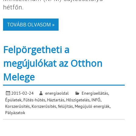
hétfőn.
TOVÁBB OLVASOM »
Felpörgetheti a
megújulókat az Otthon
Melege
2015-02-24
energiaoldal
Energiaellátás
,
Épületek
,
Fűtés-hűtés
,
Háztartás
,
Hőszigetelés
,
INFÓ
,
Korszerűsítés
,
Korszerűsítés, felújítás
,
Megújuló energiák
,
Pályázatok