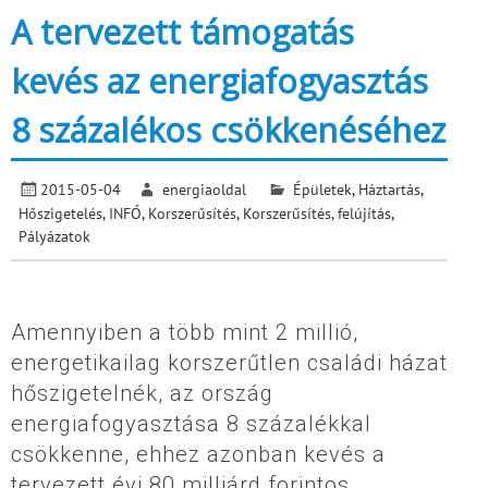
A tervezett támogatás
kevés az energiafogyasztás
8 százalékos csökkenéséhez
2015-05-04
energiaoldal
Épületek
,
Háztartás
,
Hőszigetelés
,
INFÓ
,
Korszerűsítés
,
Korszerűsítés, felújítás
,
Pályázatok
Amennyiben a több mint 2 millió,
energetikailag korszerűtlen családi házat
hőszigetelnék, az ország
energiafogyasztása 8 százalékkal
csökkenne, ehhez azonban kevés a
tervezett évi 80 milliárd forintos