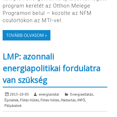
program keretét az Otthon Melege
Programon belül – közölte az NFM
csütörtökön az MTI-vel.
TOVÁBB OLVASOM »
LMP: azonnali
energiapolitikai fordulatra
van szükség
2015-10-05
energiaoldal
Energiaellátás
,
Épületek
,
Fűtés-hűtés
,
Fűtés-hűtés
,
Háztartás
,
INFÓ
,
Pályázatok