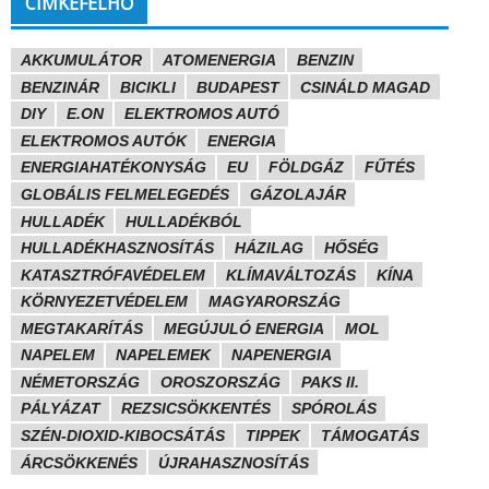
CÍMKEFELHŐ
AKKUMULÁTOR
ATOMENERGIA
BENZIN
BENZINÁR
BICIKLI
BUDAPEST
CSINÁLD MAGAD
DIY
E.ON
ELEKTROMOS AUTÓ
ELEKTROMOS AUTÓK
ENERGIA
ENERGIAHATÉKONYSÁG
EU
FÖLDGÁZ
FŰTÉS
GLOBÁLIS FELMELEGEDÉS
GÁZOLAJÁR
HULLADÉK
HULLADÉKBÓL
HULLADÉKHASZNOSÍTÁS
HÁZILAG
HŐSÉG
KATASZTRÓFAVÉDELEM
KLÍMAVÁLTOZÁS
KÍNA
KÖRNYEZETVÉDELEM
MAGYARORSZÁG
MEGTAKARÍTÁS
MEGÚJULÓ ENERGIA
MOL
NAPELEM
NAPELEMEK
NAPENERGIA
NÉMETORSZÁG
OROSZORSZÁG
PAKS II.
PÁLYÁZAT
REZSICSÖKKENTÉS
SPÓROLÁS
SZÉN-DIOXID-KIBOCSÁTÁS
TIPPEK
TÁMOGATÁS
ÁRCSÖKKENÉS
ÚJRAHASZNOSÍTÁS