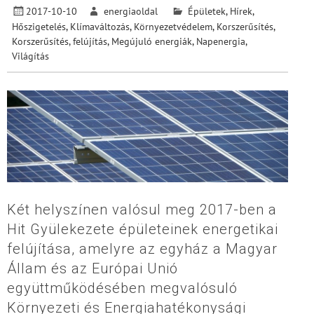
2017-10-10
energiaoldal
Épületek
,
Hírek
,
Hőszigetelés
,
Klímaváltozás
,
Környezetvédelem
,
Korszerűsítés
,
Korszerűsítés, felújítás
,
Megújuló energiák
,
Napenergia
,
Világítás
Két helyszínen valósul meg 2017-ben a
Hit Gyülekezete épületeinek energetikai
felújítása, amelyre az egyház a Magyar
Állam és az Európai Unió
együttműködésében megvalósuló
Környezeti és Energiahatékonysági