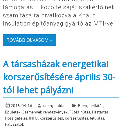
támogatás – közölte saját szakértőinek
számításaira hivatkozva a Knauf
Insulation építőanyag gyártó az MTI-vel.
TOVÁBB OLVASOM »
A társasházak energetikai
korszerűsítésére április 30-
tól lehet pályázni
2015-04-16
energiaoldal
Energiaellátás
,
Épületek
,
Események-rendezvények
,
Fűtés-hűtés
,
Háztartás
,
Hőszigetelés
,
INFÓ
,
Korszerűsítés
,
Korszerűsítés, felújítás
,
Pályázatok