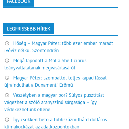
FACEBOOK
LEGFRISSEBB HÍREK
Hőség – Magyar Péter: több ezer ember maradt
ivóvíz nélkül Szentendrén
Megállapodott a Mol a Shell ciprusi
leányvállalatának megvásárlásáról
Magyar Péter: szombattól teljes kapacitással
újraindulhat a Dunamenti Erőmű
Veszélyben a magyar bor? Súlyos pusztítást
végezhet a szőlő aranyszínű sárgasága – így
védekezhetünk ellene
Így csökkenthető a többszázmilliárd dolláros
klímakockázat az adatközpontokban