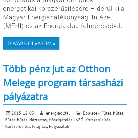
energetikai korszerűsítésére – derül ki a
Magyar Energiahatékonysági Intézet
(MEHI) és az Energiaklub felméréséből.
TOVÁBB OLVASOM »
Több pénz jut az Otthon
Melege program társasházi
pályázatra
2015-12-03
energiaoldal
Épületek
,
Fűtés-hűtés
,
Fűtés-hűtés
,
Háztartás
,
Hőszigetelés
,
INFÓ
,
Korszerűsítés
,
Korszerűsítés, felújítás
,
Pályázatok