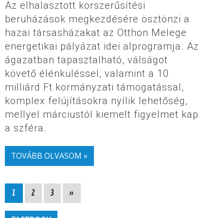
Az elhalasztott korszerűsítési
beruházások megkezdésére ösztönzi a
hazai társasházakat az Otthon Melege
energetikai pályázat idei alprogramja. Az
ágazatban tapasztalható, válságot
követő élénküléssel, valamint a 10
milliárd Ft kormányzati támogatással,
komplex felújításokra nyílik lehetőség,
mellyel márciustól kiemelt figyelmet kap
a szféra.
TOVÁBB OLVASOM »
1
2
3
»