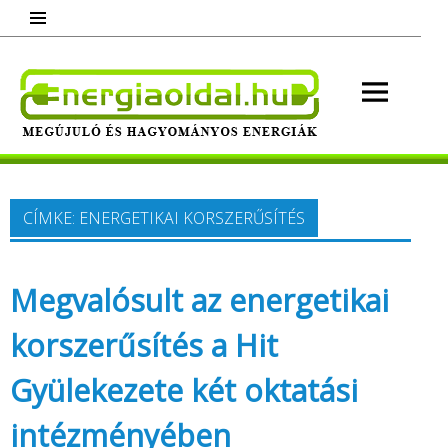
Skip
to
content
Energ
Megújuló és hagyományos energiák.
Minden, ami energia!
CÍMKE:
ENERGETIKAI KORSZERŰSÍTÉS
Megvalósult az energetikai
korszerűsítés a Hit
Gyülekezete két oktatási
intézményében