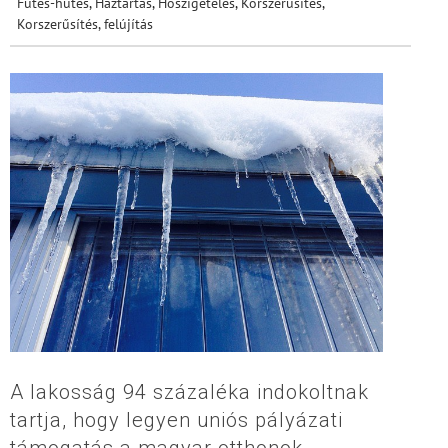
Fűtés-hűtés
,
Háztartás
,
Hőszigetelés
,
Korszerűsítés
,
Korszerűsítés, felújítás
A lakosság 94 százaléka indokoltnak
tartja, hogy legyen uniós pályázati
támogatás a magyar otthonok