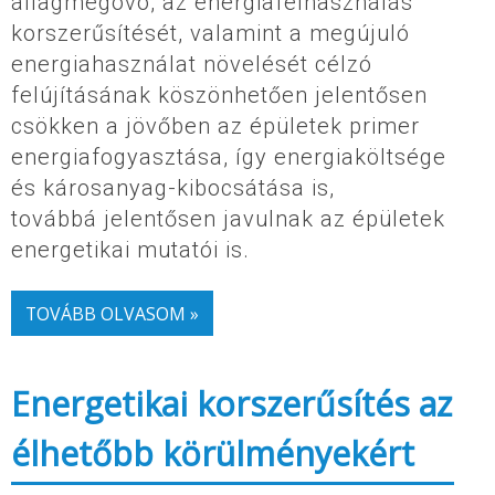
állagmegóvó, az energiafelhasználás
korszerűsítését, valamint a megújuló
energiahasználat növelését célzó
felújításának köszönhetően jelentősen
csökken a jövőben az épületek primer
energiafogyasztása, így energiaköltsége
és károsanyag-kibocsátása is,
továbbá jelentősen javulnak az épületek
energetikai mutatói is.
TOVÁBB OLVASOM »
Energetikai korszerűsítés az
élhetőbb körülményekért