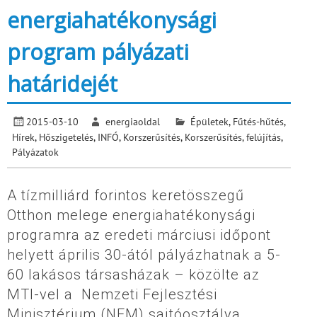
energiahatékonysági
program pályázati
határidejét
2015-03-10
energiaoldal
Épületek
,
Fűtés-hűtés
,
Hírek
,
Hőszigetelés
,
INFÓ
,
Korszerűsítés
,
Korszerűsítés, felújítás
,
Pályázatok
A tízmilliárd forintos keretösszegű
Otthon melege energiahatékonysági
programra az eredeti márciusi időpont
helyett április 30-ától pályázhatnak a 5-
60 lakásos társasházak – közölte az
MTI-vel a Nemzeti Fejlesztési
Minisztérium (NFM) sajtóosztálya