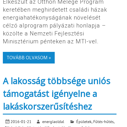
Elkészült az Otthon Melege Program
keretében meghirdetett családi házak
energiahatékonyságának növelését
célzó alprogram pályázati honlapja –
közölte a Nemzeti Fejlesztési
Minisztérium pénteken az MTI-vel.
TOVÁBB OLVASOM »
A lakosság többsége uniós
támogatást igényelne a
lakáskorszerűsítéshez
2016-01-21
energiaoldal
Épületek
,
Fűtés-hűtés
,