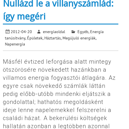
Nullázd le a villanyszámlád:
így megéri
2012-04-20
energiaoldal
Egyéb
,
Energia
tanúsítvány
,
Épületek
,
Háztartás
,
Megújuló energiák
,
Napenergia
Másfél évtized leforgása alatt mintegy
ötszörösére növekedett hazánkban a
villamos energia fogyasztói átlagára. Az
egyre csak növekedő számlák láttán
pedig előbb-utóbb mindenki eljátszik a
gondolattal; hathatós megoldásként
ideje lenne napelemekkel felszerelni a
családi házat. A bekerülési költségek
hallatán azonban a legtöbben azonnal