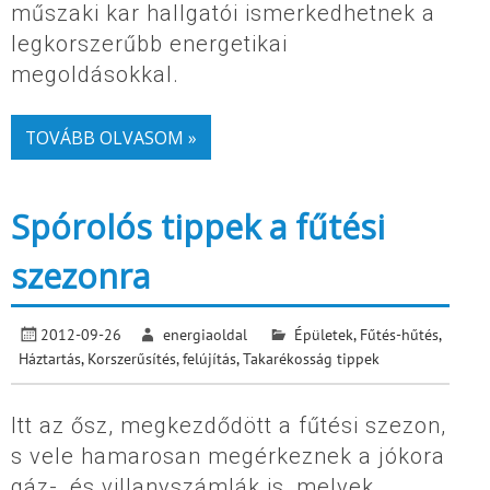
műszaki kar hallgatói ismerkedhetnek a
legkorszerűbb energetikai
megoldásokkal.
TOVÁBB OLVASOM »
Spórolós tippek a fűtési
szezonra
2012-09-26
energiaoldal
Épületek
,
Fűtés-hűtés
,
Háztartás
,
Korszerűsítés, felújítás
,
Takarékosság tippek
Itt az ősz, megkezdődött a fűtési szezon,
s vele hamarosan megérkeznek a jókora
gáz-, és villanyszámlák is, melyek