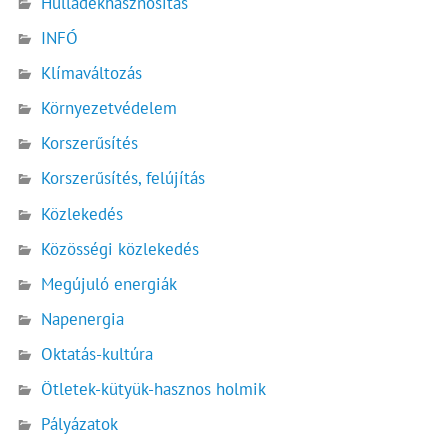
Hulladékhasznosítás
INFÓ
Klímaváltozás
Környezetvédelem
Korszerűsítés
Korszerűsítés, felújítás
Közlekedés
Közösségi közlekedés
Megújuló energiák
Napenergia
Oktatás-kultúra
Ötletek-kütyük-hasznos holmik
Pályázatok