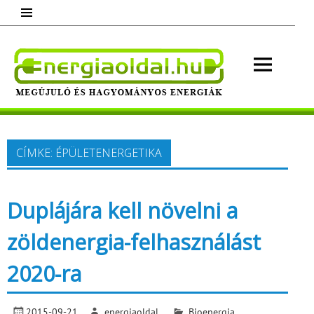
Skip
to
content
Energ
Megújuló és hagyományos energiák.
Minden, ami energia!
CÍMKE:
ÉPÜLETENERGETIKA
Duplájára kell növelni a
zöldenergia-felhasználást
2020-ra
2015-09-21
energiaoldal
Bioenergia
,