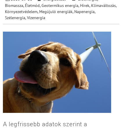
Biomassza
,
Életmód
,
Geotermikus energia
,
Hírek
,
Klímaváltozás
,
Környezetvédelem
,
Megújuló energiák
,
Napenergia
,
Szélenergia
,
Vízenergia
A legfrissebb adatok szerint a