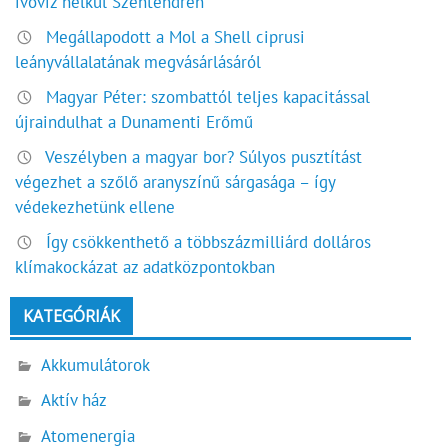
ivóvíz nélkül Szentendrén
Megállapodott a Mol a Shell ciprusi
leányvállalatának megvásárlásáról
Magyar Péter: szombattól teljes kapacitással
újraindulhat a Dunamenti Erőmű
Veszélyben a magyar bor? Súlyos pusztítást
végezhet a szőlő aranyszínű sárgasága – így
védekezhetünk ellene
Így csökkenthető a többszázmilliárd dolláros
klímakockázat az adatközpontokban
KATEGÓRIÁK
Akkumulátorok
Aktív ház
Atomenergia