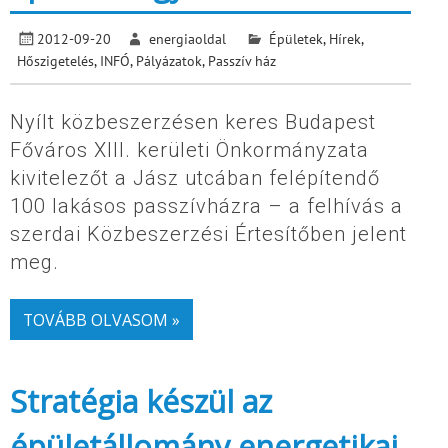
2012-09-20
energiaoldal
Épületek
,
Hírek
,
Hőszigetelés
,
INFÓ
,
Pályázatok
,
Passzív ház
Nyílt közbeszerzésen keres Budapest
Főváros XIII. kerületi Önkormányzata
kivitelezőt a Jász utcában felépítendő
100 lakásos passzívházra – a felhívás a
szerdai Közbeszerzési Értesítőben jelent
meg.
TOVÁBB OLVASOM »
Stratégia készül az
épületállomány energetikai