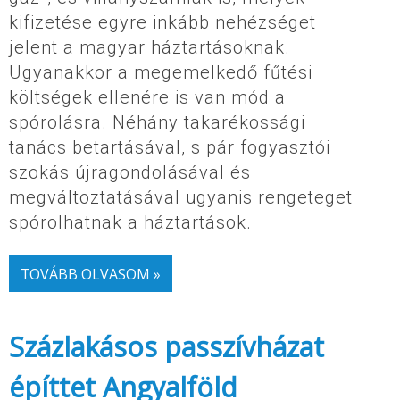
kifizetése egyre inkább nehézséget
jelent a magyar háztartásoknak.
Ugyanakkor a megemelkedő fűtési
költségek ellenére is van mód a
spórolásra. Néhány takarékossági
tanács betartásával, s pár fogyasztói
szokás újragondolásával és
megváltoztatásával ugyanis rengeteget
spórolhatnak a háztartások.
TOVÁBB OLVASOM »
Százlakásos passzívházat
építtet Angyalföld