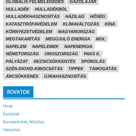
GLOBÁLIS FELMELEGEDÉS
GÁZOLAJÁR
HULLADÉK
HULLADÉKBÓL
HULLADÉKHASZNOSÍTÁS
HÁZILAG
HŐSÉG
KATASZTRÓFAVÉDELEM
KLÍMAVÁLTOZÁS
KÍNA
KÖRNYEZETVÉDELEM
MAGYARORSZÁG
MEGTAKARÍTÁS
MEGÚJULÓ ENERGIA
MOL
NAPELEM
NAPELEMEK
NAPENERGIA
NÉMETORSZÁG
OROSZORSZÁG
PAKS II.
PÁLYÁZAT
REZSICSÖKKENTÉS
SPÓROLÁS
SZÉN-DIOXID-KIBOCSÁTÁS
TIPPEK
TÁMOGATÁS
ÁRCSÖKKENÉS
ÚJRAHASZNOSÍTÁS
ROVATOK
Hírek
Épületek
Korszerűsítés, felújítás
Háztartás