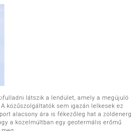
ifulladni látszik a lendület, amely a megújuló
. A közűszolgáltatók sem igazán lelkesek ez
port alacsony ára is fékezőleg hat a zöldener
, hogy a közelmúltban egy geotermális erőmű
k meg.