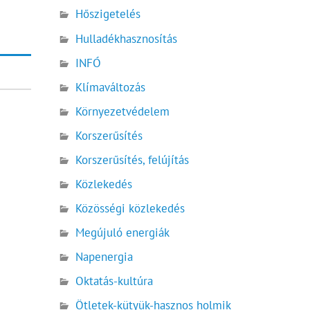
Hőszigetelés
Hulladékhasznosítás
INFÓ
Klímaváltozás
Környezetvédelem
Korszerűsítés
Korszerűsítés, felújítás
Közlekedés
Közösségi közlekedés
Megújuló energiák
Napenergia
Oktatás-kultúra
Ötletek-kütyük-hasznos holmik