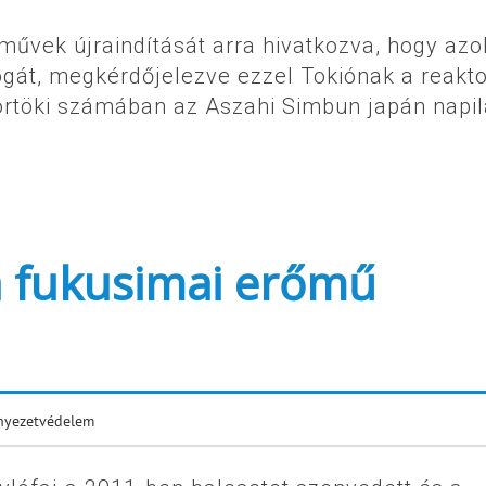
művek újraindítását arra hivatkozva, hogy azo
ogát, megkérdőjelezve ezzel Tokiónak a reakt
ütörtöki számában az Aszahi Simbun japán napil
 a fukusimai erőmű
nyezetvédelem