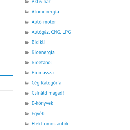
Aktív ház
Atomenergia
Autó-motor
Autógáz, CNG, LPG
Bicikli
Bioenergia
Bioetanol
Biomassza
Cég Kategória
Csináld magad!
E-könyvek
Egyéb
Elektromos autók