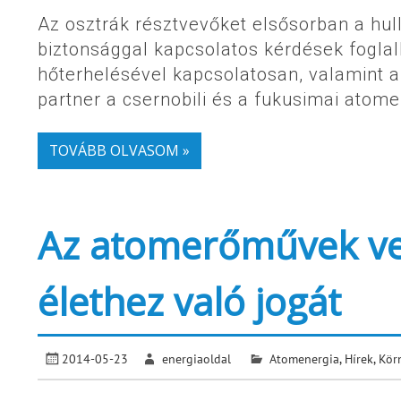
Az osztrák résztvevőket elsősorban a hul
biztonsággal kapcsolatos kérdések foglal
hőterhelésével kapcsolatosan, valamint a
partner a csernobili és a fukusimai atom
TOVÁBB OLVASOM »
Az atomerőművek ve
élethez való jogát
2014-05-23
energiaoldal
Atomenergia
,
Hírek
,
Kör