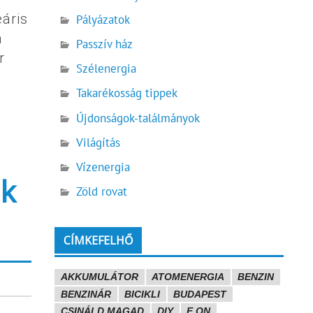
eáris
Pályázatok
a
Passzív ház
r
Szélenergia
Takarékosság tippek
Újdonságok-találmányok
Világítás
Vízenergia
ek
Zöld rovat
CÍMKEFELHŐ
AKKUMULÁTOR
ATOMENERGIA
BENZIN
BENZINÁR
BICIKLI
BUDAPEST
CSINÁLD MAGAD
DIY
E.ON