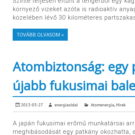
Szinte teljesen eltűnt a tengerből egy ka
környező vizeket azóta is radioaktív a
közelében lévő 30 kilométeres partszakas
TOVÁBB OLVASOM »
Atombiztonság: egy 
újabb fukusimai bale
2013-03-27
energiaoldal
Atomenergia
,
Hírek
A japán fukusimai erőmű munkatársai arr
meghibásodását egy patkány okozhatta, 