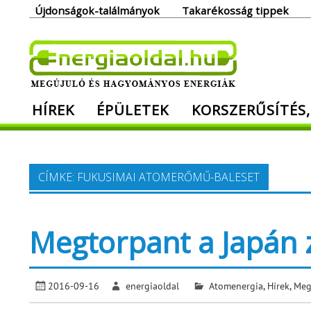
Skip
Újdonságok-találmányok
Takarékosság tippek
to
content
Ener
HÍREK
ÉPÜLETEK
KORSZERŰSÍTÉS,
Megújuló és hagyományos energiák. Min
CÍMKE:
FUKUSIMAI ATOMERŐMŰ-BALESET
Megtorpant a Japán z
2016-09-16
energiaoldal
Atomenergia
,
Hírek
,
Meg