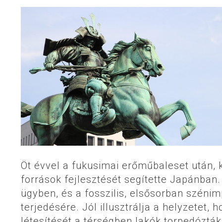
Öt évvel a fukusimai erőműbaleset után, k
források fejlesztését segítette Japánban
ügyben, és a fosszilis, elsősorban szénim
terjedésére. Jól illusztrálja a helyzetet
létesítését a térségben lakók torpedóztá