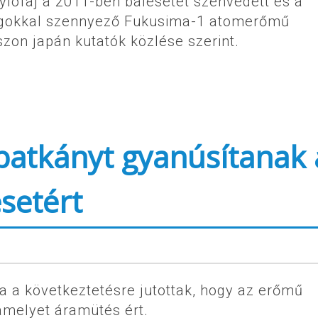
gylófaj a 2011-ben balesetet szenvedett és a
nyagokkal szennyező Fukusima-1 atomerőmű
zon japán kutatók közlése szerint.
patkányt gyanúsítanak 
setért
a a következtetésre jutottak, hogy az erőmű
amelyet áramütés ért.