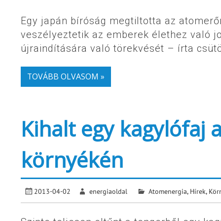
Egy japán bíróság megtiltotta az atomerő
veszélyeztetik az emberek élethez való j
újraindítására való törekvését – írta cs
TOVÁBB OLVASOM »
Kihalt egy kagylófaj
környékén
2013-04-02
energiaoldal
Atomenergia
,
Hírek
,
Kör