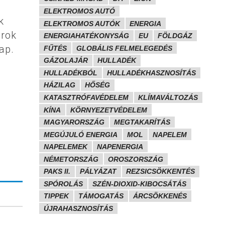
ELEKTROMOS AUTÓ
k
ELEKTROMOS AUTÓK
ENERGIA
orok
ENERGIAHATÉKONYSÁG
EU
FÖLDGÁZ
ap.
FŰTÉS
GLOBÁLIS FELMELEGEDÉS
GÁZOLAJÁR
HULLADÉK
HULLADÉKBÓL
HULLADÉKHASZNOSÍTÁS
HÁZILAG
HŐSÉG
KATASZTRÓFAVÉDELEM
KLÍMAVÁLTOZÁS
KÍNA
KÖRNYEZETVÉDELEM
MAGYARORSZÁG
MEGTAKARÍTÁS
MEGÚJULÓ ENERGIA
MOL
NAPELEM
NAPELEMEK
NAPENERGIA
NÉMETORSZÁG
OROSZORSZÁG
PAKS II.
PÁLYÁZAT
REZSICSÖKKENTÉS
SPÓROLÁS
SZÉN-DIOXID-KIBOCSÁTÁS
TIPPEK
TÁMOGATÁS
ÁRCSÖKKENÉS
ÚJRAHASZNOSÍTÁS