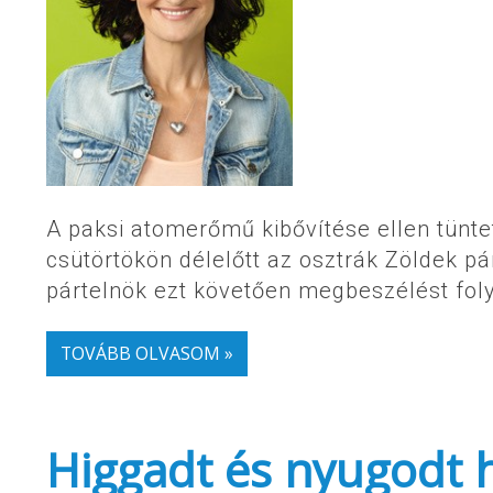
A paksi atomerőmű kibővítése ellen tünte
csütörtökön délelőtt az osztrák Zöldek pá
pártelnök ezt követően megbeszélést foly
TOVÁBB OLVASOM »
Higgadt és nyugodt h