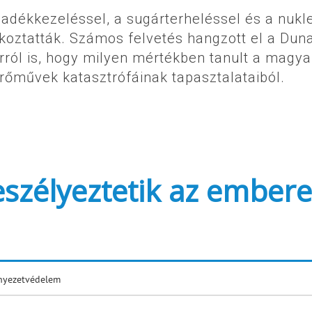
ladékkezeléssel, a sugárterheléssel és a nukl
koztatták. Számos felvetés hangzott el a Dun
rról is, hogy milyen mértékben tanult a magya
erőművek katasztrófáinak tapasztalataiból.
szélyeztetik az ember
nyezetvédelem