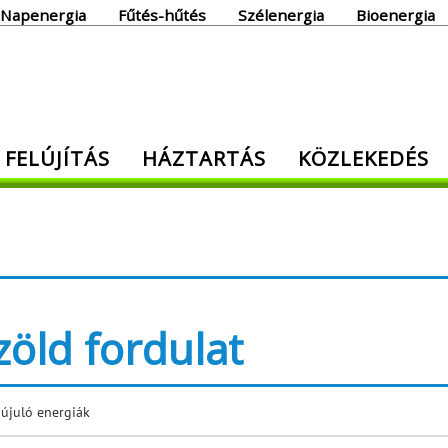
Napenergia
Fűtés-hűtés
Szélenergia
Bioenergia
giaoldal
 FELÚJÍTÁS
HÁZTARTÁS
KÖZLEKEDÉS
den, ami energia!
öld fordulat
újuló energiák