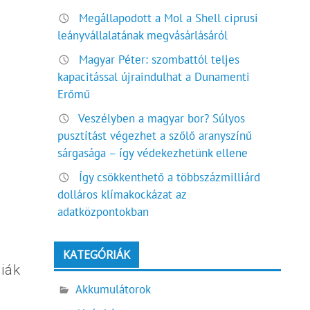
Megállapodott a Mol a Shell ciprusi
leányvállalatának megvásárlásáról
Magyar Péter: szombattól teljes
kapacitással újraindulhat a Dunamenti
Erőmű
Veszélyben a magyar bor? Súlyos
pusztítást végezhet a szőlő aranyszínű
sárgasága – így védekezhetünk ellene
Így csökkenthető a többszázmilliárd
dolláros klímakockázat az
adatközpontokban
KATEGÓRIÁK
giák
Akkumulátorok