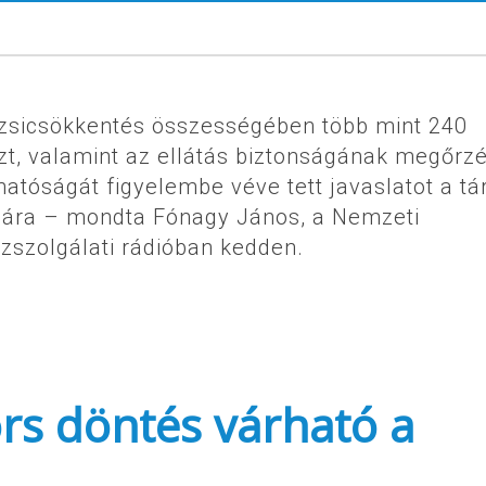
ezsicsökkentés összességében több mint 240
ezt, valamint az ellátás biztonságának megőrzé
hatóságát figyelembe véve tett javaslatot a tá
ására – mondta Fónagy János, a Nemzeti
özszolgálati rádióban kedden.
rs döntés várható a