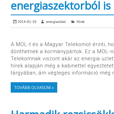
energiaszektorból is
2014-01-10
energiaoldal
Hírek
A MOL-t és a Magyar Telekomot érinti, h
dönthetnek a kormánypártok. Ez a MOL-n
Telekomnak viszont akár az energia üzletá
hírek alapján még a kabinettel egyeztete
tárgyában, ám végleges információ még n
TOVÁBB OLVASOM »