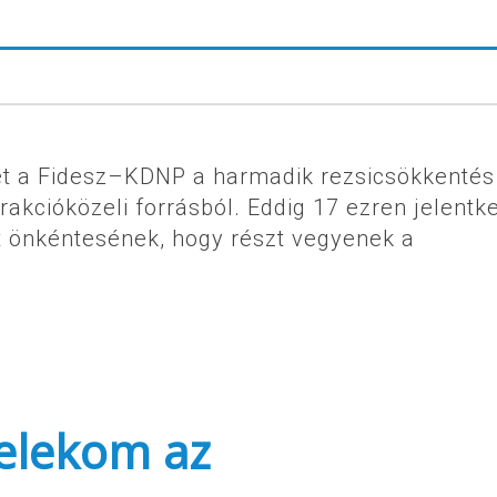
het a Fidesz–KDNP a harmadik rezsicsökkentés
rakcióközeli forrásból. Eddig 17 ezren jelentk
at önkéntesének, hogy részt vegyenek a
Telekom az