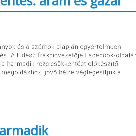
entés: áram és gázár
mányok és a számok alapján egyértelműen
és. A Fidesz frakcióvezetője Facebook-oldalá
t a harmadik rezsicsökkentést előkészítő
a megoldáshoz, jövő hétre véglegesítjük a
harmadik