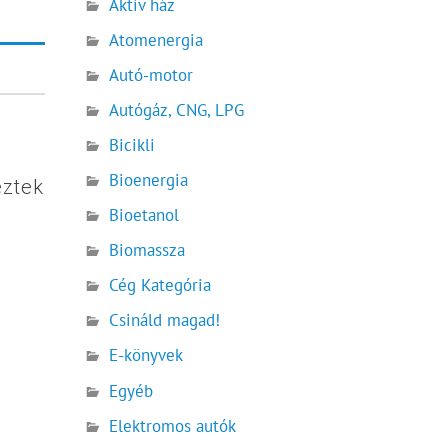
Aktív ház
Atomenergia
Autó-motor
Autógáz, CNG, LPG
Bicikli
Bioenergia
eztek
Bioetanol
Biomassza
Cég Kategória
Csináld magad!
E-könyvek
Egyéb
Elektromos autók