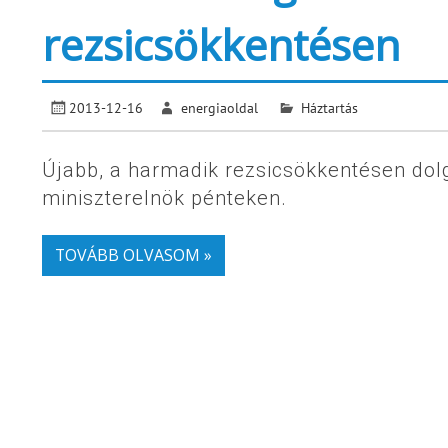
rezsicsökkentésen
2013-12-16
energiaoldal
Háztartás
Újabb, a harmadik rezsicsökkentésen dolg
miniszterelnök pénteken.
TOVÁBB OLVASOM »