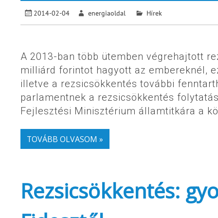
2014-02-04
energiaoldal
Hírek
A 2013-ban több ütemben végrehajtott r
milliárd forintot hagyott az embereknél, 
illetve a rezsicsökkentés további fenntart
parlamentnek a rezsicsökkentés folytat
Fejlesztési Minisztérium államtitkára a k
TOVÁBB OLVASOM »
Rezsicsökkentés: gyo