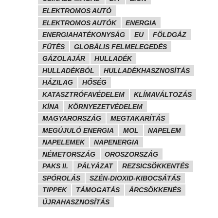
ELEKTROMOS AUTÓ
ELEKTROMOS AUTÓK
ENERGIA
ENERGIAHATÉKONYSÁG
EU
FÖLDGÁZ
FŰTÉS
GLOBÁLIS FELMELEGEDÉS
GÁZOLAJÁR
HULLADÉK
HULLADÉKBÓL
HULLADÉKHASZNOSÍTÁS
HÁZILAG
HŐSÉG
KATASZTRÓFAVÉDELEM
KLÍMAVÁLTOZÁS
KÍNA
KÖRNYEZETVÉDELEM
MAGYARORSZÁG
MEGTAKARÍTÁS
MEGÚJULÓ ENERGIA
MOL
NAPELEM
NAPELEMEK
NAPENERGIA
NÉMETORSZÁG
OROSZORSZÁG
PAKS II.
PÁLYÁZAT
REZSICSÖKKENTÉS
SPÓROLÁS
SZÉN-DIOXID-KIBOCSÁTÁS
TIPPEK
TÁMOGATÁS
ÁRCSÖKKENÉS
ÚJRAHASZNOSÍTÁS