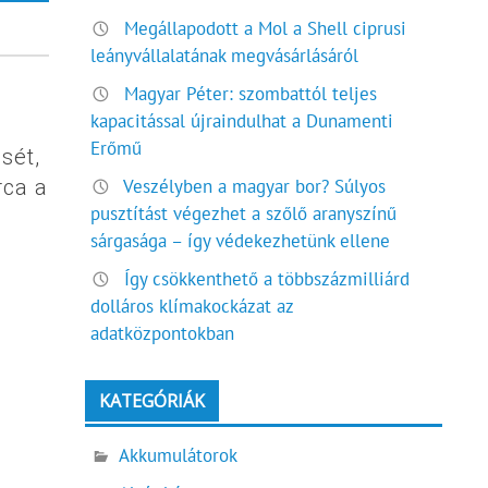
Megállapodott a Mol a Shell ciprusi
leányvállalatának megvásárlásáról
Magyar Péter: szombattól teljes
kapacitással újraindulhat a Dunamenti
Erőmű
sét,
Veszélyben a magyar bor? Súlyos
rca a
pusztítást végezhet a szőlő aranyszínű
sárgasága – így védekezhetünk ellene
Így csökkenthető a többszázmilliárd
dolláros klímakockázat az
adatközpontokban
KATEGÓRIÁK
Akkumulátorok