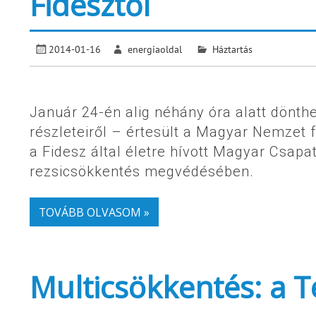
Fidesztől
2014-01-16
energiaoldal
Háztartás
Január 24-én alig néhány óra alatt dönt
részleteiről – értesült a Magyar Nemzet f
a Fidesz által életre hívott Magyar Csap
rezsicsökkentés megvédésében.
TOVÁBB OLVASOM »
Multicsökkentés: a 