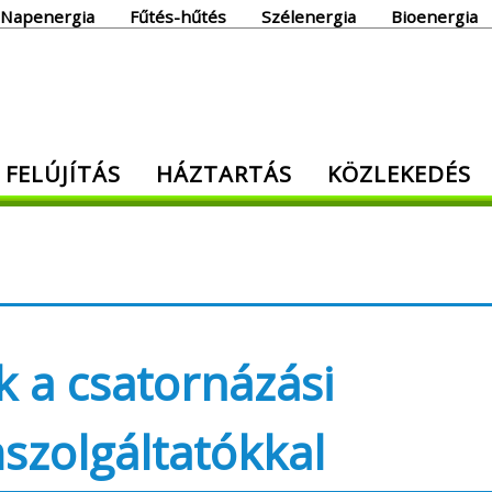
Napenergia
Fűtés-hűtés
Szélenergia
Bioenergia
giaoldal
 FELÚJÍTÁS
HÁZTARTÁS
KÖZLEKEDÉS
den, ami energia!
k a csatornázási
szolgáltatókkal