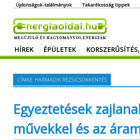
Skip
Újdonságok-találmányok
Takarékosság tippek
to
content
Ener
HÍREK
ÉPÜLETEK
KORSZERŰSÍTÉS,
Megújuló és hagyományos energiák. Min
CÍMKE:
HARMADIK REZSICSÖKKENTÉS
Egyeztetések zajlana
művekkel és az áram