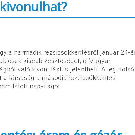
 kivonulhat?
ogy a harmadik rezsicsökkentésről január 24-é
ak csak kisebb veszteséget, a Magyar
gból való kivonulást is jelentheti. A legutolsó
tt a társaság a második rezsicsökkentés
em látott napvilágot.