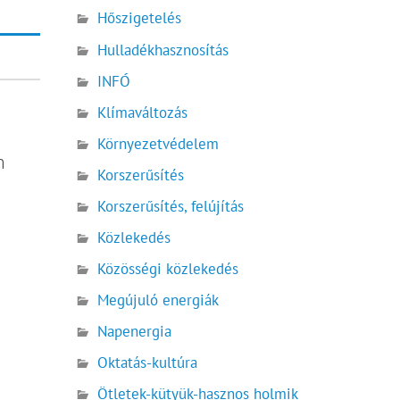
Hőszigetelés
Hulladékhasznosítás
INFÓ
Klímaváltozás
Környezetvédelem
n
Korszerűsítés
Korszerűsítés, felújítás
Közlekedés
Közösségi közlekedés
Megújuló energiák
Napenergia
Oktatás-kultúra
Ötletek-kütyük-hasznos holmik