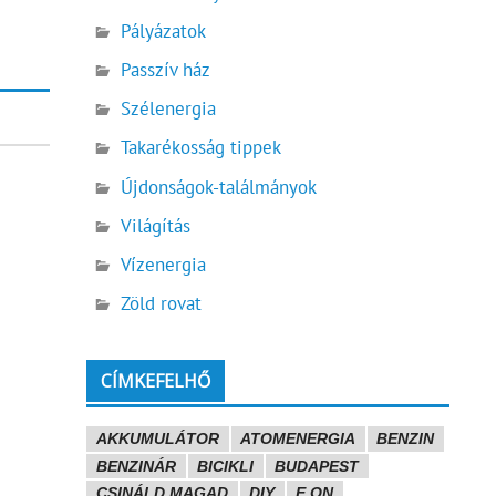
Pályázatok
Passzív ház
Szélenergia
Takarékosság tippek
Újdonságok-találmányok
Világítás
Vízenergia
Zöld rovat
CÍMKEFELHŐ
AKKUMULÁTOR
ATOMENERGIA
BENZIN
BENZINÁR
BICIKLI
BUDAPEST
CSINÁLD MAGAD
DIY
E.ON