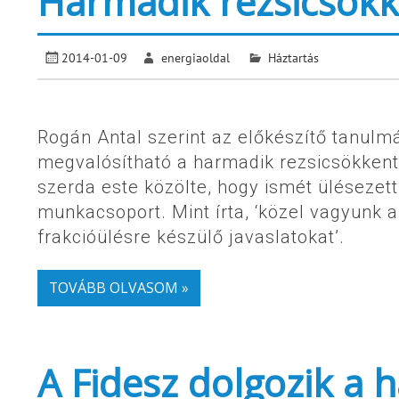
Harmadik rezsicsökk
2014-01-09
energiaoldal
Háztartás
Rogán Antal szerint az előkészítő tanul
megvalósítható a harmadik rezsicsökkent
szerda este közölte, hogy ismét ülésezet
munkacsoport. Mint írta, ‘közel vagyunk 
frakcióülésre készülő javaslatokat’.
TOVÁBB OLVASOM »
A Fidesz dolgozik a 