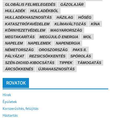
GLOBÁLIS FELMELEGEDÉS
GÁZOLAJÁR
HULLADÉK
HULLADÉKBÓL
HULLADÉKHASZNOSÍTÁS
HÁZILAG
HŐSÉG
KATASZTRÓFAVÉDELEM
KLÍMAVÁLTOZÁS
KÍNA
KÖRNYEZETVÉDELEM
MAGYARORSZÁG
MEGTAKARÍTÁS
MEGÚJULÓ ENERGIA
MOL
NAPELEM
NAPELEMEK
NAPENERGIA
NÉMETORSZÁG
OROSZORSZÁG
PAKS II.
PÁLYÁZAT
REZSICSÖKKENTÉS
SPÓROLÁS
SZÉN-DIOXID-KIBOCSÁTÁS
TIPPEK
TÁMOGATÁS
ÁRCSÖKKENÉS
ÚJRAHASZNOSÍTÁS
ROVATOK
Hírek
Épületek
Korszerűsítés, felújítás
Háztartás