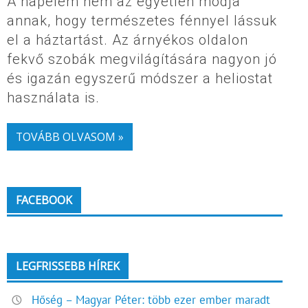
A napelem nem az egyetlen módja
annak, hogy természetes fénnyel lássuk
el a háztartást. Az árnyékos oldalon
fekvő szobák megvilágítására nagyon jó
és igazán egyszerű módszer a heliostat
használata is.
TOVÁBB OLVASOM »
FACEBOOK
LEGFRISSEBB HÍREK
Hőség – Magyar Péter: több ezer ember maradt