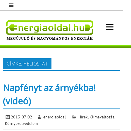
Skip
to
content
Energ
Megújuló és hagyományos energiák.
Minden, ami energia!
CÍMKE:
HELIOSTAT
Napfényt az árnyékba!
(videó)
2013-07-02
energiaoldal
Hírek
,
Klímaváltozás
,
Környezetvédelem