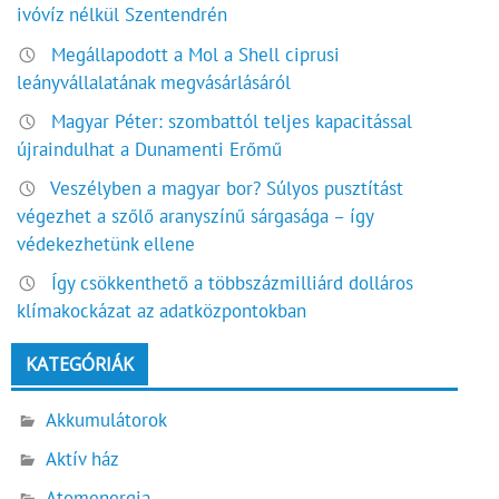
ivóvíz nélkül Szentendrén
Megállapodott a Mol a Shell ciprusi
leányvállalatának megvásárlásáról
Magyar Péter: szombattól teljes kapacitással
újraindulhat a Dunamenti Erőmű
Veszélyben a magyar bor? Súlyos pusztítást
végezhet a szőlő aranyszínű sárgasága – így
védekezhetünk ellene
Így csökkenthető a többszázmilliárd dolláros
klímakockázat az adatközpontokban
KATEGÓRIÁK
Akkumulátorok
Aktív ház
Atomenergia