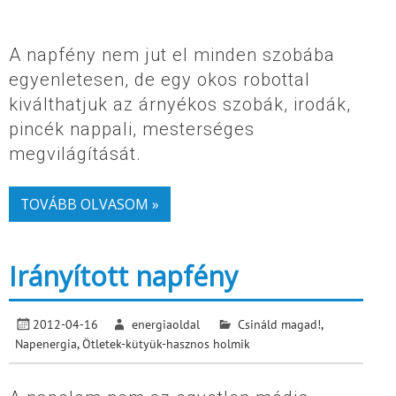
A napfény nem jut el minden szobába
egyenletesen, de egy okos robottal
kiválthatjuk az árnyékos szobák, irodák,
pincék nappali, mesterséges
megvilágítását.
TOVÁBB OLVASOM »
Irányított napfény
2012-04-16
energiaoldal
Csináld magad!
,
Napenergia
,
Ötletek-kütyük-hasznos holmik