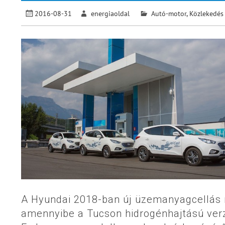
2016-08-31
energiaoldal
Autó-motor
,
Közlekedés
A Hyundai 2018-ban új üzemanyagcellás mo
amennyibe a Tucson hidrogénhajtású verz