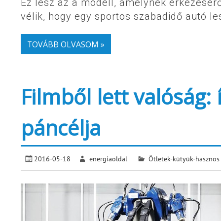
Ez lesz az a modell, amelynek érkezéséről
vélik, hogy egy sportos szabadidő autó le
TOVÁBB OLVASOM »
Filmből lett valóság
páncélja
2016-05-18
energiaoldal
Ötletek-kütyük-hasznos