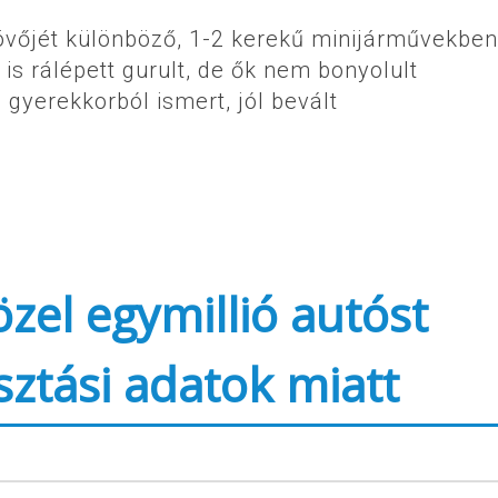
jövőjét különböző, 1-2 kerekű minijárművekben
s rálépett gurult, de ők nem bonyolult
yerekkorból ismert, jól bevált
zel egymillió autóst
sztási adatok miatt