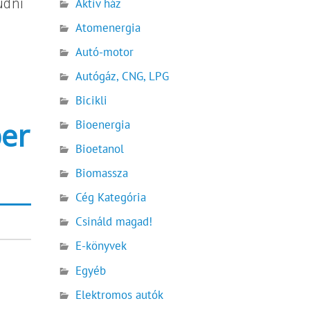
udni
Aktív ház
Atomenergia
Autó-motor
Autógáz, CNG, LPG
Bicikli
ber
Bioenergia
Bioetanol
Biomassza
Cég Kategória
Csináld magad!
E-könyvek
Egyéb
Elektromos autók