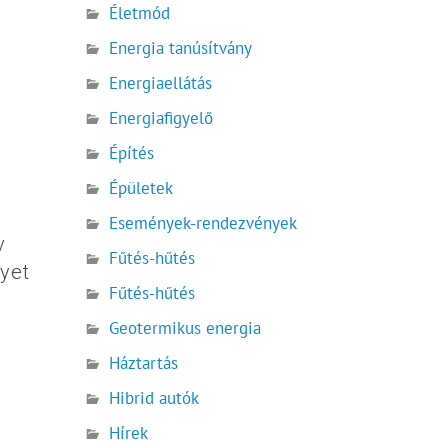
Életmód
Energia tanúsítvány
Energiaellátás
Energiafigyelő
Építés
Épületek
Események-rendezvények
v
Fűtés-hűtés
lyet
Fűtés-hűtés
Geotermikus energia
Háztartás
Hibrid autók
Hírek