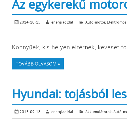
Az egykerekű motoro
2014-10-15
energiaoldal
Autó-motor
,
Elektromos
Könnyűek, kis helyen elférnek, keveset 
TOVÁBB OLVASOM »
Hyundai: tojásból le
2013-09-18
energiaoldal
Akkumulátorok
,
Autó-m