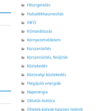
Hőszigetelés
Hulladékhasznosítás
INFÓ
Klímaváltozás
Környezetvédelem
Korszerűsítés
Korszerűsítés, felújítás
Közlekedés
Közösségi közlekedés
Megújuló energiák
Napenergia
Oktatás-kultúra
Ötletek-kütyük-hasznos holmik