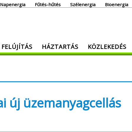
Napenergia
Fűtés-hűtés
Szélenergia
Bioenergia
giaoldal
 FELÚJÍTÁS
HÁZTARTÁS
KÖZLEKEDÉS
den, ami energia!
ai új üzemanyagcellás