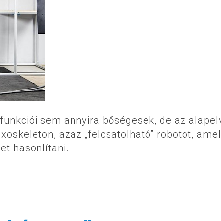
 funkciói sem annyira bőségesek, de az alapel
exoskeleton, azaz „felcsatolható” robotot, ame
t hasonlítani.