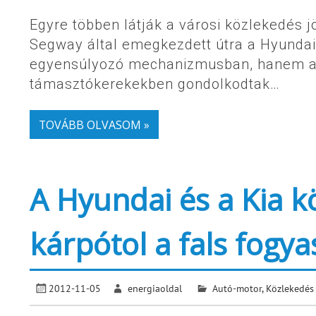
Egyre többen látják a városi közlekedés 
Segway által emegkezdett útra a Hyundai i
egyensúlyozó mechanizmusban, hanem a g
támasztókerekekben gondolkodtak…
TOVÁBB OLVASOM »
A Hyundai és a Kia kö
kárpótol a fals fogya
2012-11-05
energiaoldal
Autó-motor
,
Közlekedés