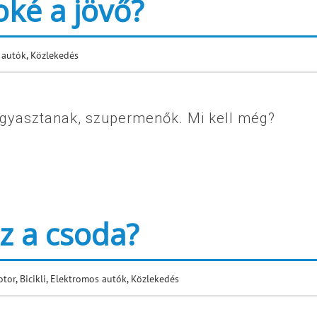
ké a jövő?
 autók
,
Közlekedés
fogyasztanak, szupermenők. Mi kell még?
sz a csoda?
otor
,
Bicikli
,
Elektromos autók
,
Közlekedés