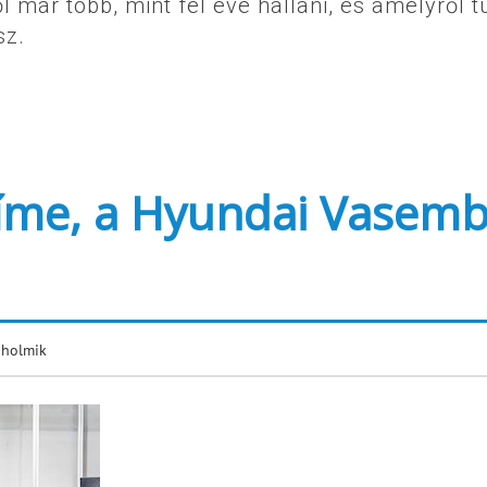
 már több, mint fél éve hallani, és amelyről t
sz.
: íme, a Hyundai Vasem
 holmik