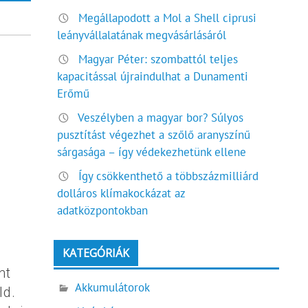
Megállapodott a Mol a Shell ciprusi
leányvállalatának megvásárlásáról
Magyar Péter: szombattól teljes
kapacitással újraindulhat a Dunamenti
Erőmű
Veszélyben a magyar bor? Súlyos
pusztítást végezhet a szőlő aranyszínű
sárgasága – így védekezhetünk ellene
Így csökkenthető a többszázmilliárd
dolláros klímakockázat az
adatközpontokban
KATEGÓRIÁK
nt
Akkumulátorok
ld.