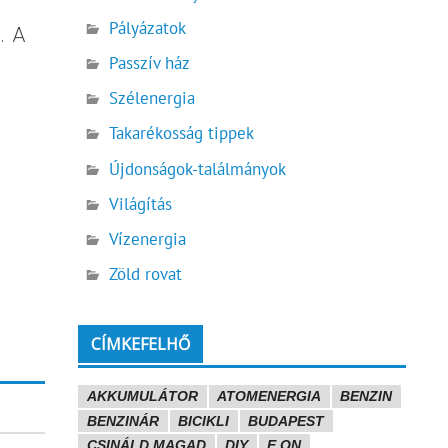
Pályázatok
. A
Passzív ház
Szélenergia
Takarékosság tippek
Újdonságok-találmányok
Világítás
Vízenergia
Zöld rovat
CÍMKEFELHŐ
AKKUMULÁTOR
ATOMENERGIA
BENZIN
BENZINÁR
BICIKLI
BUDAPEST
CSINÁLD MAGAD
DIY
E.ON