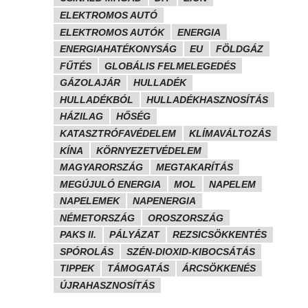
ELEKTROMOS AUTÓ
ELEKTROMOS AUTÓK
ENERGIA
ENERGIAHATÉKONYSÁG
EU
FÖLDGÁZ
FŰTÉS
GLOBÁLIS FELMELEGEDÉS
GÁZOLAJÁR
HULLADÉK
HULLADÉKBÓL
HULLADÉKHASZNOSÍTÁS
HÁZILAG
HŐSÉG
KATASZTRÓFAVÉDELEM
KLÍMAVÁLTOZÁS
KÍNA
KÖRNYEZETVÉDELEM
MAGYARORSZÁG
MEGTAKARÍTÁS
MEGÚJULÓ ENERGIA
MOL
NAPELEM
NAPELEMEK
NAPENERGIA
NÉMETORSZÁG
OROSZORSZÁG
PAKS II.
PÁLYÁZAT
REZSICSÖKKENTÉS
SPÓROLÁS
SZÉN-DIOXID-KIBOCSÁTÁS
TIPPEK
TÁMOGATÁS
ÁRCSÖKKENÉS
ÚJRAHASZNOSÍTÁS