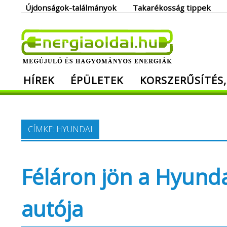
Skip
Újdonságok-találmányok
Takarékosság tippek
to
content
Ener
HÍREK
ÉPÜLETEK
KORSZERŰSÍTÉS,
Megújuló és hagyományos energiák. Min
CÍMKE:
HYUNDAI
Féláron jön a Hyund
autója