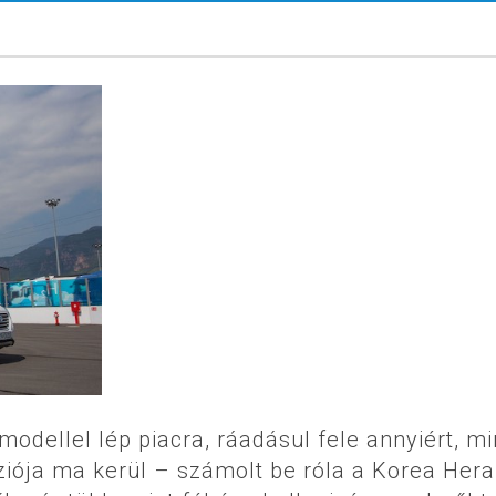
dellel lép piacra, ráadásul fele annyiért, mi
iója ma kerül – számolt be róla a Korea Hera