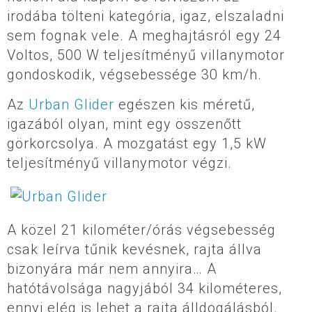
irodába tölteni kategória, igaz, elszaladni
sem fognak vele. A meghajtásról egy 24
Voltos, 500 W teljesítményű villanymotor
gondoskodik, végsebessége 30 km/h.
Az
Urban Glider
egészen kis méretű,
igazából olyan, mint egy összenőtt
görkorcsolya. A mozgatást egy 1,5 kW
teljesítményű villanymotor végzi.
A közel 21 kilométer/órás végsebesség
csak leírva tűnik kevésnek, rajta állva
bizonyára már nem annyira… A
hatótávolsága nagyjából 34 kilométeres,
ennyi elég is lehet a rajta álldogálásból.