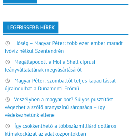
LEGFRISSEBB HÍREK
Hőség – Magyar Péter: több ezer ember maradt
ivóvíz nélkül Szentendrén
Megállapodott a Mol a Shell ciprusi
leányvállalatának megvásárlásáról
Magyar Péter: szombattól teljes kapacitással
újraindulhat a Dunamenti Erőmű
Veszélyben a magyar bor? Súlyos pusztítást
végezhet a szőlő aranyszínű sárgasága – így
védekezhetünk ellene
Így csökkenthető a többszázmilliárd dolláros
klímakockázat az adatközpontokban