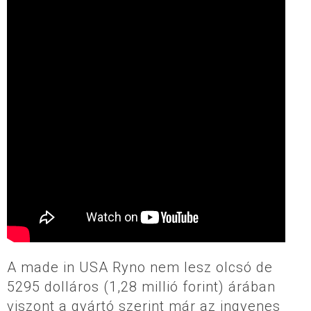
A made in USA Ryno nem lesz olcsó de
5295 dolláros (1,28 millió forint) árában
viszont a gyártó szerint már az ingyenes