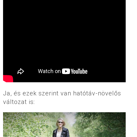
Ja, és ezek szerint van hatótáv-növelős
változat is: