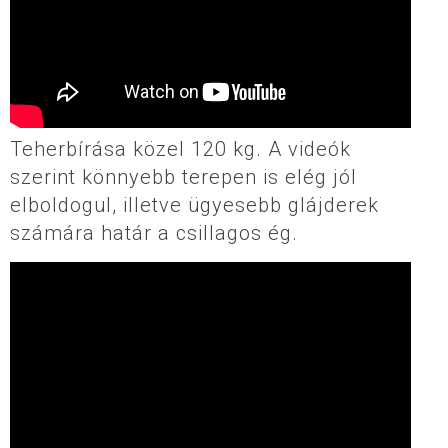
Teherbírása közel 120 kg. A videók
szerint könnyebb terepen is elég jól
elboldogul, illetve ügyesebb glájderek
számára határ a csillagos ég.