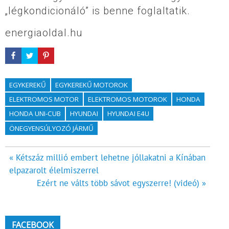
„légkondicionáló” is benne foglaltatik.
energiaoldal.hu
EGYKEREKŰ
EGYKEREKŰ MOTOROK
ELEKTROMOS MOTOR
ELEKTROMOS MOTOROK
HONDA
HONDA UNI-CUB
HYUNDAI
HYUNDAI E4U
ÖNEGYENSÚLYOZÓ JÁRMŰ
Bejegyzés
« Kétszáz millió embert lehetne jóllakatni a Kínában
elpazarolt élelmiszerrel
navigáció
Ezért ne válts több sávot egyszerre! (videó) »
FACEBOOK