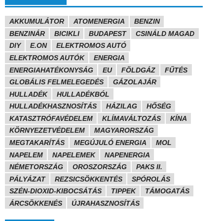
AKKUMULÁTOR
ATOMENERGIA
BENZIN
BENZINÁR
BICIKLI
BUDAPEST
CSINÁLD MAGAD
DIY
E.ON
ELEKTROMOS AUTÓ
ELEKTROMOS AUTÓK
ENERGIA
ENERGIAHATÉKONYSÁG
EU
FÖLDGÁZ
FŰTÉS
GLOBÁLIS FELMELEGEDÉS
GÁZOLAJÁR
HULLADÉK
HULLADÉKBÓL
HULLADÉKHASZNOSÍTÁS
HÁZILAG
HŐSÉG
KATASZTRÓFAVÉDELEM
KLÍMAVÁLTOZÁS
KÍNA
KÖRNYEZETVÉDELEM
MAGYARORSZÁG
MEGTAKARÍTÁS
MEGÚJULÓ ENERGIA
MOL
NAPELEM
NAPELEMEK
NAPENERGIA
NÉMETORSZÁG
OROSZORSZÁG
PAKS II.
PÁLYÁZAT
REZSICSÖKKENTÉS
SPÓROLÁS
SZÉN-DIOXID-KIBOCSÁTÁS
TIPPEK
TÁMOGATÁS
ÁRCSÖKKENÉS
ÚJRAHASZNOSÍTÁS