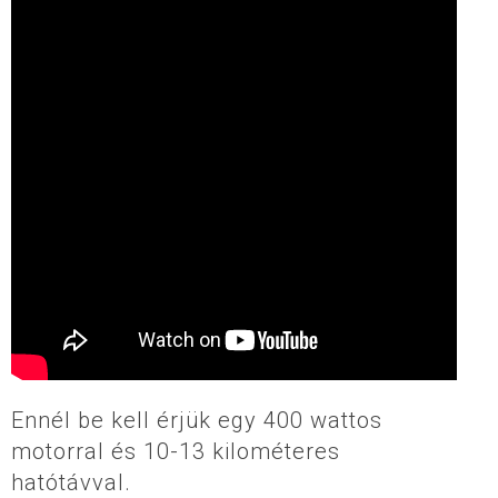
Ennél be kell érjük egy 400 wattos
motorral és 10-13 kilométeres
hatótávval.