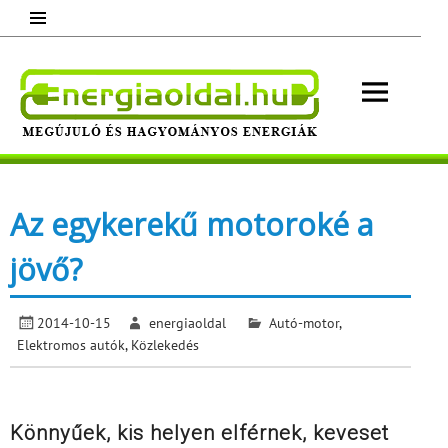
Skip
to
content
Energ
Megújuló és hagyományos energiák.
Minden, ami energia!
Az egykerekű motoroké a
jövő?
2014-10-15
energiaoldal
Autó-motor
,
Elektromos autók
,
Közlekedés
Könnyűek, kis helyen elférnek, keveset