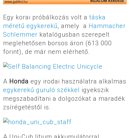
Egy korai próbálkozás volt a
táska
méretű egykerekű
, amely a
Hammacher
Schlemmer
katalógusban szerepelt
meglehetősen borsos áron (613 000
forint), de már nem elérhető.
A
Honda
egy irodai használatra alkalmas
egykerekű guruló székkel
igyekszik
megszabadítani a dolgozókat a maradék
zsírégetéstől is.
A Uni-Cub lítium akkumulátorral