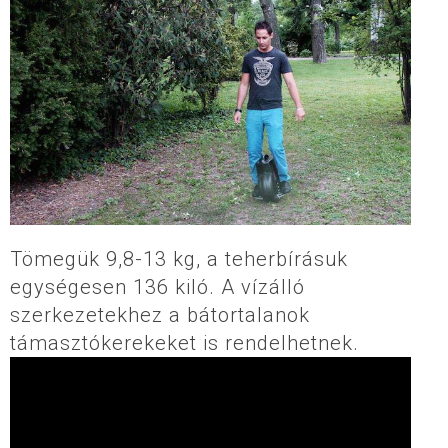
Tömegük 9,8-13 kg, a teherbírásuk
egységesen 136 kiló. A vízálló
szerkezetekhez a bátortalanok
támasztókerekeket is rendelhetnek.