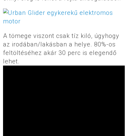
A tömege viszont csak tíz kiló, úgyhogy
az irodában/lakásban a helye. 80%-os
feltöltéséhez akár 30 perc is elegendő
lehet.