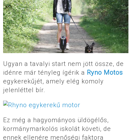
Ugyan a tavalyi start nem jött össze, de
idénre már tényleg ígérik a
Ryno Motos
egykerekűjét, amely elég komoly
jelenléttel bír.
Ez még a hagyományos üldögélős,
kormánymarkolós iskolát követi, de
ennek ellenére menőségi faktora