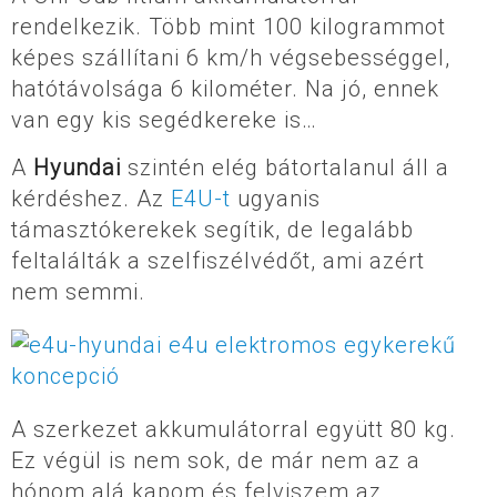
rendelkezik. Több mint 100 kilogrammot
képes szállítani 6 km/h végsebességgel,
hatótávolsága 6 kilométer. Na jó, ennek
van egy kis segédkereke is…
A
Hyundai
szintén elég bátortalanul áll a
kérdéshez. Az
E4U-t
ugyanis
támasztókerekek segítik, de legalább
feltalálták a szelfiszélvédőt, ami azért
nem semmi.
A szerkezet akkumulátorral együtt 80 kg.
Ez végül is nem sok, de már nem az a
hónom alá kapom és felviszem az