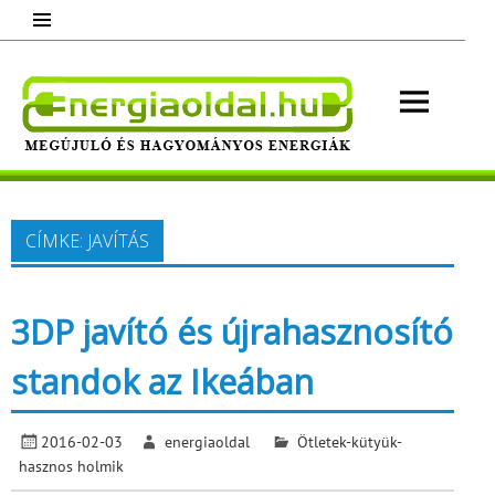
Skip
to
content
Energ
Megújuló és hagyományos energiák.
Minden, ami energia!
CÍMKE:
JAVÍTÁS
3DP javító és újrahasznosító
standok az Ikeában
2016-02-03
energiaoldal
Ötletek-kütyük-
hasznos holmik