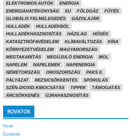
ELEKTROMOS AUTÓK
ENERGIA
ENERGIAHATÉKONYSÁG
EU
FÖLDGÁZ
FŰTÉS
GLOBÁLIS FELMELEGEDÉS
GÁZOLAJÁR
HULLADÉK
HULLADÉKBÓL
HULLADÉKHASZNOSÍTÁS
HÁZILAG
HŐSÉG
KATASZTRÓFAVÉDELEM
KLÍMAVÁLTOZÁS
KÍNA
KÖRNYEZETVÉDELEM
MAGYARORSZÁG
MEGTAKARÍTÁS
MEGÚJULÓ ENERGIA
MOL
NAPELEM
NAPELEMEK
NAPENERGIA
NÉMETORSZÁG
OROSZORSZÁG
PAKS II.
PÁLYÁZAT
REZSICSÖKKENTÉS
SPÓROLÁS
SZÉN-DIOXID-KIBOCSÁTÁS
TIPPEK
TÁMOGATÁS
ÁRCSÖKKENÉS
ÚJRAHASZNOSÍTÁS
ROVATOK
Hírek
Épületek