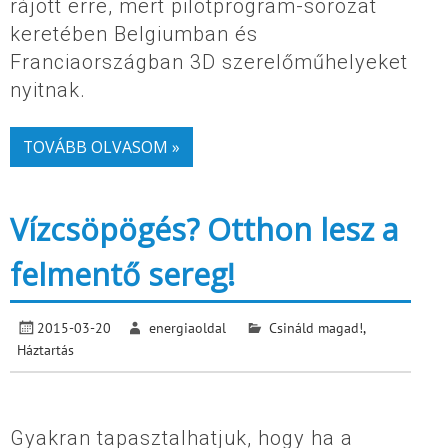
rájött erre, mert pilotprogram-sorozat
keretében Belgiumban és
Franciaországban 3D szerelőműhelyeket
nyitnak.
TOVÁBB OLVASOM »
Vízcsöpögés? Otthon lesz a
felmentő sereg!
2015-03-20
energiaoldal
Csináld magad!
,
Háztartás
Gyakran tapasztalhatjuk, hogy ha a