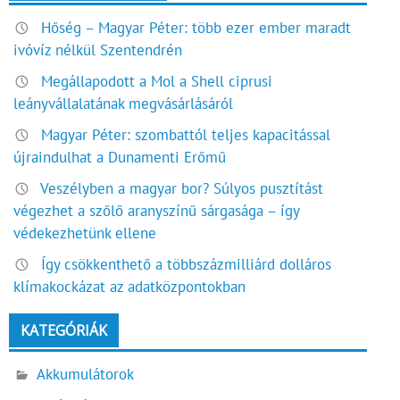
Hőség – Magyar Péter: több ezer ember maradt
ivóvíz nélkül Szentendrén
Megállapodott a Mol a Shell ciprusi
leányvállalatának megvásárlásáról
Magyar Péter: szombattól teljes kapacitással
újraindulhat a Dunamenti Erőmű
Veszélyben a magyar bor? Súlyos pusztítást
végezhet a szőlő aranyszínű sárgasága – így
védekezhetünk ellene
Így csökkenthető a többszázmilliárd dolláros
klímakockázat az adatközpontokban
KATEGÓRIÁK
Akkumulátorok