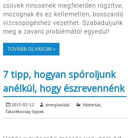
csövek nincsenek megfelelően rögzítve,
mozognak és ez kellemetlen, bosszantó
vízcsöpögéshez vezethet. Szabaduljunk
meg a zavaró problémától egyedül!
TOVÁBB OLVASOM »
7 tipp, hogyan spóroljunk
anélkül, hogy észrevennénk
2015-02-12
energiaoldal
Háztartás
,
Takarékosság tippek