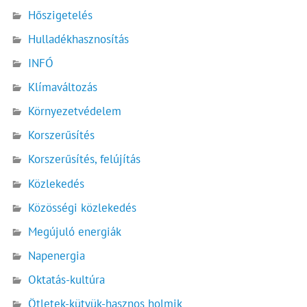
Hőszigetelés
Hulladékhasznosítás
INFÓ
Klímaváltozás
Környezetvédelem
Korszerűsítés
Korszerűsítés, felújítás
Közlekedés
Közösségi közlekedés
Megújuló energiák
Napenergia
Oktatás-kultúra
Ötletek-kütyük-hasznos holmik