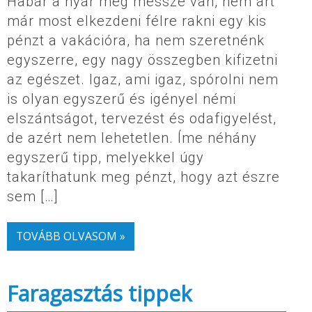
Habár a nyár még messze van, nem árt
már most elkezdeni félre rakni egy kis
pénzt a vakációra, ha nem szeretnénk
egyszerre, egy nagy összegben kifizetni
az egészet. Igaz, ami igaz, spórolni nem
is olyan egyszerű és igényel némi
elszántságot, tervezést és odafigyelést,
de azért nem lehetetlen. Íme néhány
egyszerű tipp, melyekkel úgy
takaríthatunk meg pénzt, hogy azt észre
sem […]
TOVÁBB OLVASOM »
Faragasztás tippek