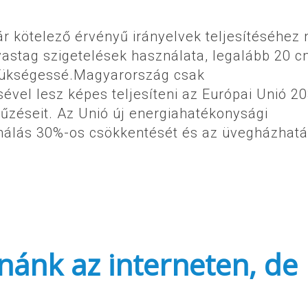
r kötelező érvényű irányelvek teljesítéséhez
vastag szigetelések használata, legalább 20 
szükségessé.Magyarország csak
ével lesz képes teljesíteni az Európai Unió 2
tűzéseit. Az Unió új energiahatékonysági
ználás 30%-os csökkentését és az üvegházhat
nánk az interneten, de