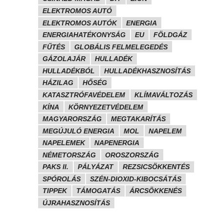
ELEKTROMOS AUTÓ
ELEKTROMOS AUTÓK
ENERGIA
ENERGIAHATÉKONYSÁG
EU
FÖLDGÁZ
FŰTÉS
GLOBÁLIS FELMELEGEDÉS
GÁZOLAJÁR
HULLADÉK
HULLADÉKBÓL
HULLADÉKHASZNOSÍTÁS
HÁZILAG
HŐSÉG
KATASZTRÓFAVÉDELEM
KLÍMAVÁLTOZÁS
KÍNA
KÖRNYEZETVÉDELEM
MAGYARORSZÁG
MEGTAKARÍTÁS
MEGÚJULÓ ENERGIA
MOL
NAPELEM
NAPELEMEK
NAPENERGIA
NÉMETORSZÁG
OROSZORSZÁG
PAKS II.
PÁLYÁZAT
REZSICSÖKKENTÉS
SPÓROLÁS
SZÉN-DIOXID-KIBOCSÁTÁS
TIPPEK
TÁMOGATÁS
ÁRCSÖKKENÉS
ÚJRAHASZNOSÍTÁS