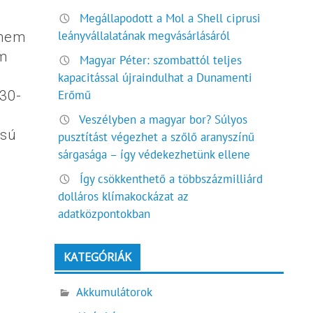
Megállapodott a Mol a Shell ciprusi
leányvállalatának megvásárlásáról
 nem
cm
Magyar Péter: szombattól teljes
kapacitással újraindulhat a Dunamenti
Erőmű
030-
Veszélyben a magyar bor? Súlyos
ású
pusztítást végezhet a szőlő aranyszínű
sárgasága – így védekezhetünk ellene
Így csökkenthető a többszázmilliárd
dolláros klímakockázat az
adatközpontokban
KATEGÓRIÁK
Akkumulátorok