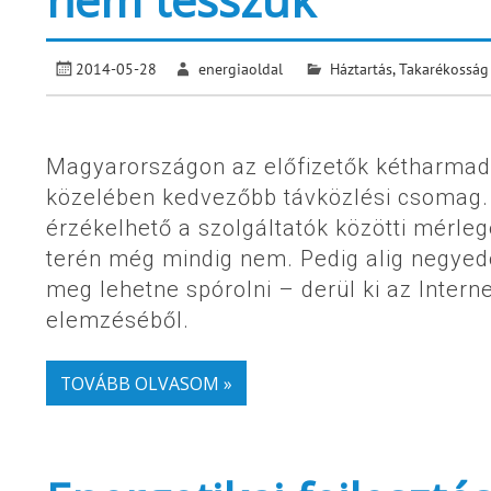
2014-05-28
energiaoldal
Háztartás
,
Takarékosság
Magyarországon az előfizetők kétharmada
közelében kedvezőbb távközlési csomag. 
érzékelhető a szolgáltatók közötti mérle
terén még mindig nem. Pedig alig negyedór
meg lehetne spórolni – derül ki az Intern
elemzéséből.
TOVÁBB OLVASOM »