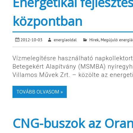
Energetikai fejleszté
központban
2012-10-03
energiaoldal
Hírek
,
Megújuló energiá
Vízmelegítésre használható napkollektor
Betegekért Alapítvány (MSMBA) nyíregyh
Villamos Művek Zrt. – közölte az energet
TOVÁBB OLVASOM »
CNG-buszok az Oran