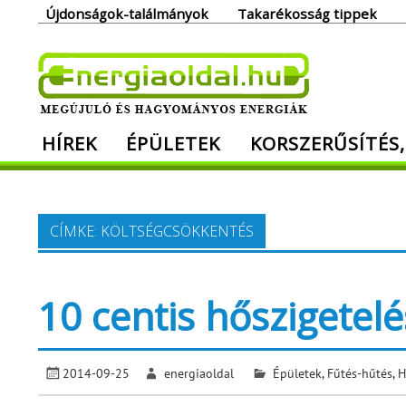
Skip
Újdonságok-találmányok
Takarékosság tippek
to
content
Ener
HÍREK
ÉPÜLETEK
KORSZERŰSÍTÉS,
Megújuló és hagyományos energiák. Min
CÍMKE:
KÖLTSÉGCSÖKKENTÉS
10 centis hőszigetelés
2014-09-25
energiaoldal
Épületek
,
Fűtés-hűtés
,
H