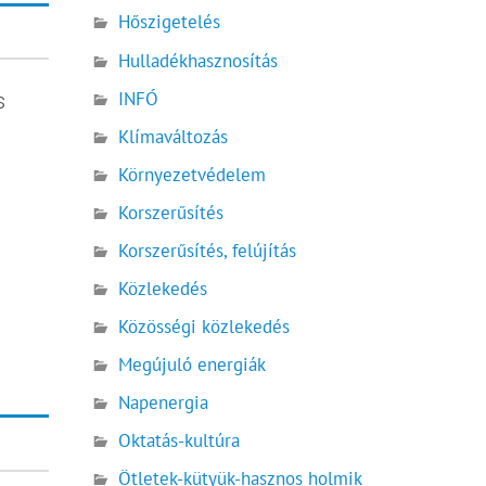
Hőszigetelés
Hulladékhasznosítás
INFÓ
s
Klímaváltozás
Környezetvédelem
Korszerűsítés
Korszerűsítés, felújítás
Közlekedés
Közösségi közlekedés
Megújuló energiák
Napenergia
Oktatás-kultúra
Ötletek-kütyük-hasznos holmik