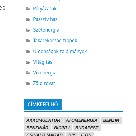
és
Pályázatok
Passzív ház
Szélenergia
Takarékosság tippek
Újdonságok-találmányok
Világítás
Vízenergia
Zöld rovat
CÍMKEFELHŐ
AKKUMULÁTOR
ATOMENERGIA
BENZIN
BENZINÁR
BICIKLI
BUDAPEST
CSINÁLD MAGAD
DIY
E.ON