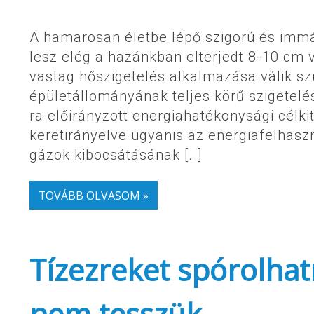
A hamarosan életbe lépő szigorú és immá
lesz elég a hazánkban elterjedt 8-10 cm 
vastag hőszigetelés alkalmazása válik 
épületállományának teljes körű szigetelés
ra előirányzott energiahatékonysági célki
keretirányelve ugyanis az energiafelhas
gázok kibocsátásának […]
TOVÁBB OLVASOM »
Tízezreket spórolhat
nem tesszük