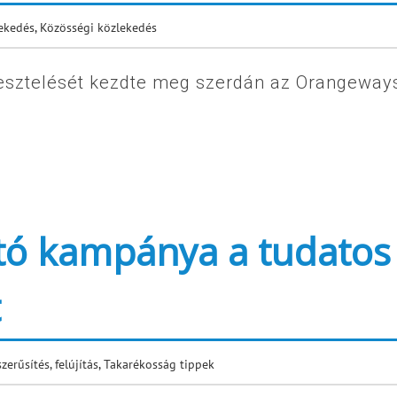
ekedés
,
Közösségi közlekedés
esztelését kezdte meg szerdán az Orangeway
ató kampánya a tudatos
t
zerűsítés, felújítás
,
Takarékosság tippek