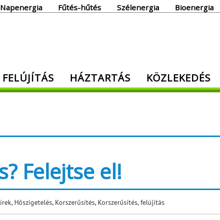
Napenergia
Fűtés-hűtés
Szélenergia
Bioenergia
giaoldal
 FELÚJÍTÁS
HÁZTARTÁS
KÖZLEKEDÉS
den, ami energia!
? Felejtse el!
írek
,
Hőszigetelés
,
Korszerűsítés
,
Korszerűsítés, felújítás