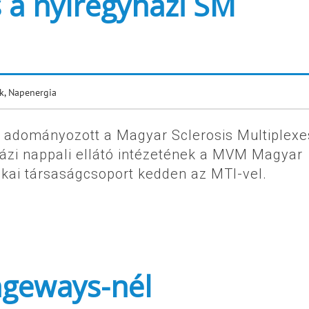
s a nyíregyházi SM
k
,
Napenergia
t adományozott a Magyar Sclerosis Multiplexe
ázi nappali ellátó intézetének a MVM Magyar
ikai társaságcsoport kedden az MTI-vel.
geways-nél