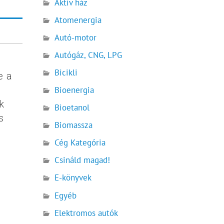
Aktív ház
Atomenergia
Autó-motor
Autógáz, CNG, LPG
Bicikli
e a
Bioenergia
k
Bioetanol
s
Biomassza
Cég Kategória
Csináld magad!
E-könyvek
Egyéb
Elektromos autók