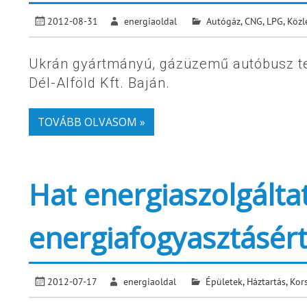
2012-08-31
energiaoldal
Autógáz, CNG, LPG
,
Közl
Ukrán gyártmányú, gázüzemű autóbusz t
Dél-Alföld Kft. Baján.
TOVÁBB OLVASOM »
Hat energiaszolgált
energiafogyasztásér
2012-07-17
energiaoldal
Épületek
,
Háztartás
,
Kors