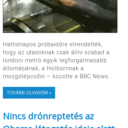
Hathónapos próbaidőre elrendelték,
hogy az utasoknak csak állni szabad a
londoni metró egyik legforgalmasabb
állomásának, a Holbornnak a
mozgólépcsőin – közölte a BBC News.
TOVÁBB OLVASOM »
Nincs drónreptetés az