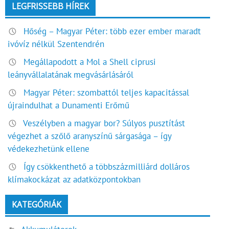
LEGFRISSEBB HÍREK
Hőség – Magyar Péter: több ezer ember maradt
ivóvíz nélkül Szentendrén
Megállapodott a Mol a Shell ciprusi
leányvállalatának megvásárlásáról
Magyar Péter: szombattól teljes kapacitással
újraindulhat a Dunamenti Erőmű
Veszélyben a magyar bor? Súlyos pusztítást
végezhet a szőlő aranyszínű sárgasága – így
védekezhetünk ellene
Így csökkenthető a többszázmilliárd dolláros
klímakockázat az adatközpontokban
KATEGÓRIÁK