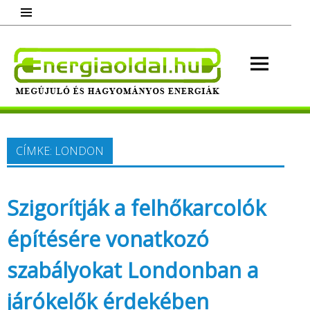
Skip
to
content
Energ
Megújuló és hagyományos energiák.
Minden, ami energia!
CÍMKE:
LONDON
Szigorítják a felhőkarcolók
építésére vonatkozó
szabályokat Londonban a
járókelők érdekében