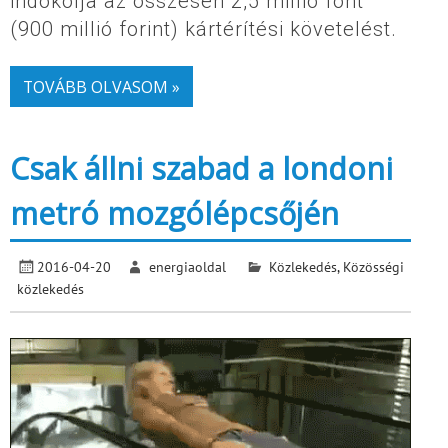
indokolja az összesen 2,5 millió font
(900 millió forint) kártérítési követelést.
TOVÁBB OLVASOM »
Csak állni szabad a londoni
metró mozgólépcsőjén
2016-04-20
energiaoldal
Közlekedés
,
Közösségi
közlekedés