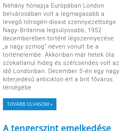
Néhány hónapja Európában London
belvárosában volt a legmagasabb a
levegő nitrogén-dioxid szennyezettsége.
Nagy-Britannia legsúlyosabb, 1952
decemberében történt légszennyezése
„a nagy szmog” néven vonult be a
történelembe. Akkoriban már hetek óta
szokatlanul hideg és szélcsendes volt az
idő Londonban. December 5-én egy nagy
kiterjedésű anticiklon ért a brit főváros
térségébe.
TOVÁBB OLVASOM »
A tengerszint emelkedése