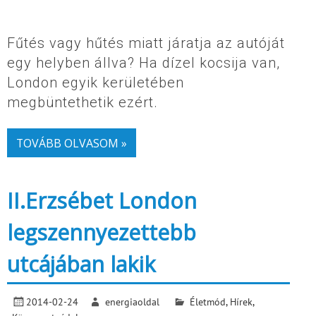
Fűtés vagy hűtés miatt járatja az autóját
egy helyben állva? Ha dízel kocsija van,
London egyik kerületében
megbüntethetik ezért.
TOVÁBB OLVASOM »
II.Erzsébet London
legszennyezettebb
utcájában lakik
2014-02-24
energiaoldal
Életmód
,
Hírek
,