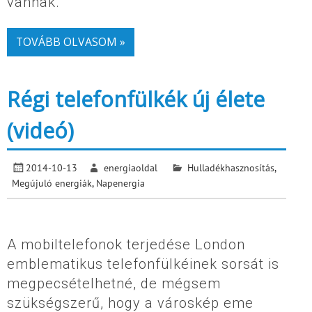
vannak.
TOVÁBB OLVASOM »
Régi telefonfülkék új élete
(videó)
2014-10-13
energiaoldal
Hulladékhasznosítás
,
Megújuló energiák
,
Napenergia
A mobiltelefonok terjedése London
emblematikus telefonfülkéinek sorsát is
megpecsételhetné, de mégsem
szükségszerű, hogy a városkép eme