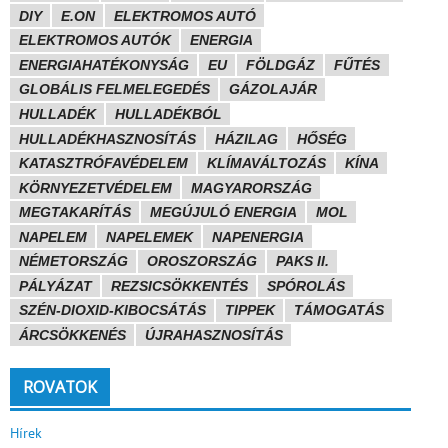
DIY
E.ON
ELEKTROMOS AUTÓ
ELEKTROMOS AUTÓK
ENERGIA
ENERGIAHATÉKONYSÁG
EU
FÖLDGÁZ
FŰTÉS
GLOBÁLIS FELMELEGEDÉS
GÁZOLAJÁR
HULLADÉK
HULLADÉKBÓL
HULLADÉKHASZNOSÍTÁS
HÁZILAG
HŐSÉG
KATASZTRÓFAVÉDELEM
KLÍMAVÁLTOZÁS
KÍNA
KÖRNYEZETVÉDELEM
MAGYARORSZÁG
MEGTAKARÍTÁS
MEGÚJULÓ ENERGIA
MOL
NAPELEM
NAPELEMEK
NAPENERGIA
NÉMETORSZÁG
OROSZORSZÁG
PAKS II.
PÁLYÁZAT
REZSICSÖKKENTÉS
SPÓROLÁS
SZÉN-DIOXID-KIBOCSÁTÁS
TIPPEK
TÁMOGATÁS
ÁRCSÖKKENÉS
ÚJRAHASZNOSÍTÁS
ROVATOK
Hírek