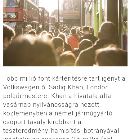
Több millió font kártérítésre tart igényt a
Volkswagentől Sadiq Khan, London
polgármestere. Khan a hivatala által
vasárnap nyilvánosságra hozott
közleményben a német járműgyártó
csoport tavaly kirobbant a
teszteredmény-hamisítási botrányával