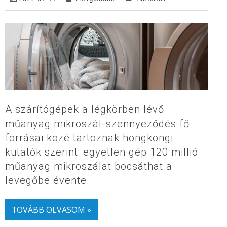
A szárítógépek a légkörben lévő
műanyag mikroszál-szennyeződés fő
forrásai közé tartoznak hongkongi
kutatók szerint: egyetlen gép 120 millió
műanyag mikroszálat bocsáthat a
levegőbe évente.
TOVÁBB OLVASOM »