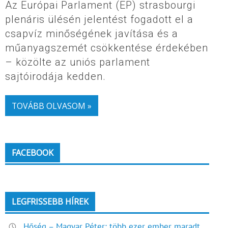
Az Európai Parlament (EP) strasbourgi
plenáris ülésén jelentést fogadott el a
csapvíz minőségének javítása és a
műanyagszemét csökkentése érdekében
– közölte az uniós parlament
sajtóirodája kedden.
TOVÁBB OLVASOM »
FACEBOOK
LEGFRISSEBB HÍREK
Hőség – Magyar Péter: több ezer ember maradt