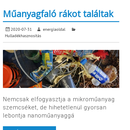
Műanyagfaló rákot találtak
2020-07-31
energiaoldal
Hulladékhasznosítás
Nemcsak elfogyasztja a mikroműanyag
szemcséket, de hihetetlenül gyorsan
lebontja nanoműanyaggá