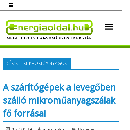
Skip
to
content
Energ
Megújuló és hagyományos energiák.
Minden, ami energia!
CÍMKE:
MIKROMŰANYAGOK
A szárítógépek a levegőben
szálló mikroműanyagszálak
fő forrásai
2022-01-14
energiaoldal
Háztartás