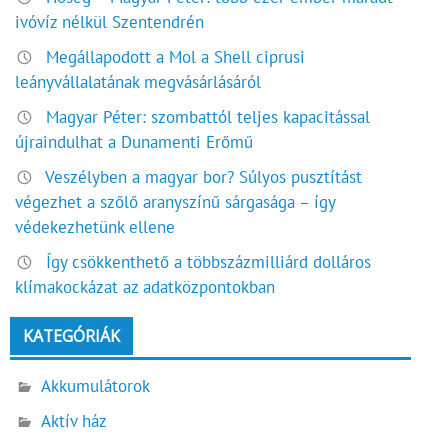
ivóvíz nélkül Szentendrén
Megállapodott a Mol a Shell ciprusi
leányvállalatának megvásárlásáról
Magyar Péter: szombattól teljes kapacitással
újraindulhat a Dunamenti Erőmű
Veszélyben a magyar bor? Súlyos pusztítást
végezhet a szőlő aranyszínű sárgasága – így
védekezhetünk ellene
Így csökkenthető a többszázmilliárd dolláros
klímakockázat az adatközpontokban
KATEGÓRIÁK
Akkumulátorok
Aktív ház