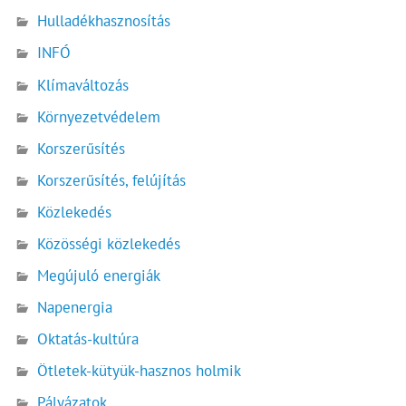
Hulladékhasznosítás
INFÓ
Klímaváltozás
Környezetvédelem
Korszerűsítés
Korszerűsítés, felújítás
Közlekedés
Közösségi közlekedés
Megújuló energiák
Napenergia
Oktatás-kultúra
Ötletek-kütyük-hasznos holmik
Pályázatok