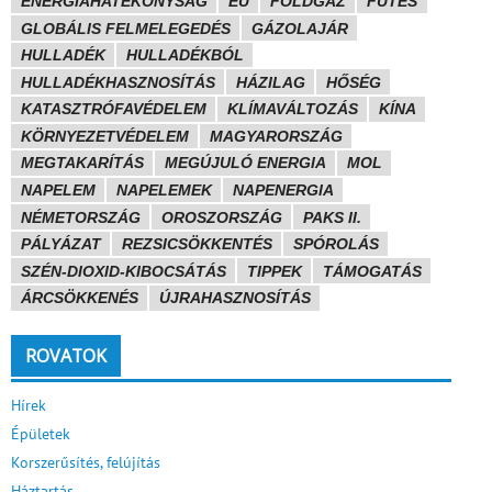
ENERGIAHATÉKONYSÁG
EU
FÖLDGÁZ
FŰTÉS
GLOBÁLIS FELMELEGEDÉS
GÁZOLAJÁR
HULLADÉK
HULLADÉKBÓL
HULLADÉKHASZNOSÍTÁS
HÁZILAG
HŐSÉG
KATASZTRÓFAVÉDELEM
KLÍMAVÁLTOZÁS
KÍNA
KÖRNYEZETVÉDELEM
MAGYARORSZÁG
MEGTAKARÍTÁS
MEGÚJULÓ ENERGIA
MOL
NAPELEM
NAPELEMEK
NAPENERGIA
NÉMETORSZÁG
OROSZORSZÁG
PAKS II.
PÁLYÁZAT
REZSICSÖKKENTÉS
SPÓROLÁS
SZÉN-DIOXID-KIBOCSÁTÁS
TIPPEK
TÁMOGATÁS
ÁRCSÖKKENÉS
ÚJRAHASZNOSÍTÁS
ROVATOK
Hírek
Épületek
Korszerűsítés, felújítás
Háztartás