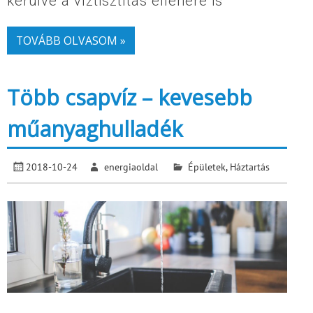
kerülve a víztisztítás ellenére is
TOVÁBB OLVASOM »
Több csapvíz – kevesebb
műanyaghulladék
2018-10-24
energiaoldal
Épületek
,
Háztartás