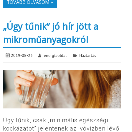
TOVÁBB OLVASOM »
„Úgy tűnik” jó hír jött a
mikroműanyagokról
2019-08-23
energiaoldal
Háztartás
Úgy tűnik, csak „minimális egészségi
kockázatot” jelentenek az ivóvízben lévő