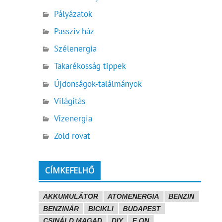
Pályázatok
Passzív ház
Szélenergia
Takarékosság tippek
Újdonságok-találmányok
Világítás
Vízenergia
Zöld rovat
CÍMKEFELHŐ
AKKUMULÁTOR
ATOMENERGIA
BENZIN
BENZINÁR
BICIKLI
BUDAPEST
CSINÁLD MAGAD
DIY
E.ON