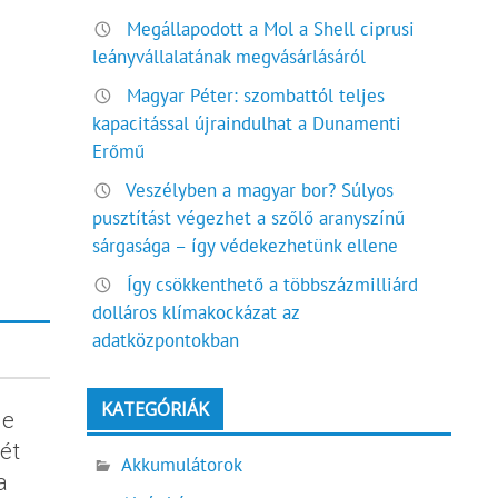
Megállapodott a Mol a Shell ciprusi
leányvállalatának megvásárlásáról
Magyar Péter: szombattól teljes
kapacitással újraindulhat a Dunamenti
Erőmű
Veszélyben a magyar bor? Súlyos
pusztítást végezhet a szőlő aranyszínű
sárgasága – így védekezhetünk ellene
Így csökkenthető a többszázmilliárd
dolláros klímakockázat az
adatközpontokban
KATEGÓRIÁK
le
ét
Akkumulátorok
a