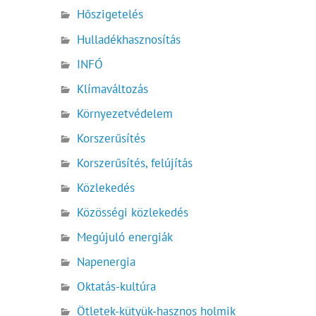
Hőszigetelés
Hulladékhasznosítás
INFÓ
Klímaváltozás
Környezetvédelem
Korszerűsítés
Korszerűsítés, felújítás
Közlekedés
Közösségi közlekedés
Megújuló energiák
Napenergia
Oktatás-kultúra
Ötletek-kütyük-hasznos holmik