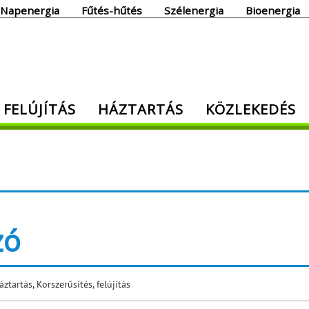
Napenergia
Fűtés-hűtés
Szélenergia
Bioenergia
giaoldal
 FELÚJÍTÁS
HÁZTARTÁS
KÖZLEKEDÉS
den, ami energia!
zó
áztartás
,
Korszerűsítés, felújítás