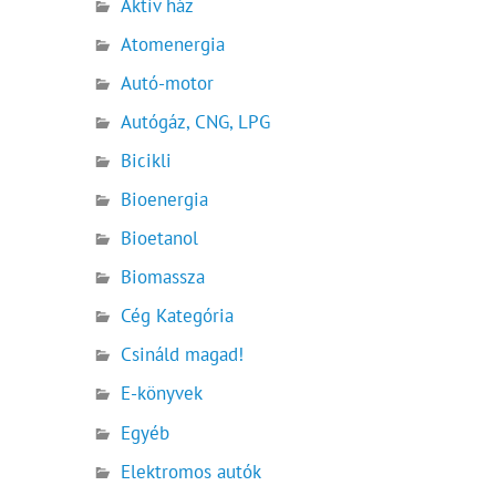
Aktív ház
Atomenergia
Autó-motor
Autógáz, CNG, LPG
Bicikli
Bioenergia
Bioetanol
Biomassza
Cég Kategória
Csináld magad!
E-könyvek
Egyéb
Elektromos autók