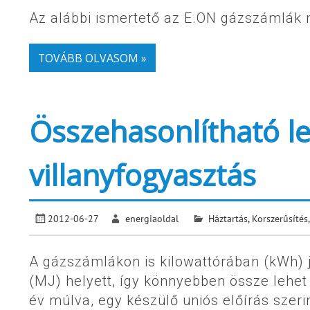
Az alábbi ismertető az E.ON gázszámlák 
TOVÁBB OLVASOM »
Összehasonlítható le
villanyfogyasztás
2012-06-27
energiaoldal
Háztartás
,
Korszerűsítés,
A gázszámlákon is kilowattórában (kWh) j
(MJ) helyett, így könnyebben össze lehet
év múlva, egy készülő uniós előírás szer