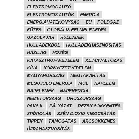
ELEKTROMOS AUTÓ
ELEKTROMOS AUTÓK
ENERGIA
ENERGIAHATÉKONYSÁG
EU
FÖLDGÁZ
FŰTÉS
GLOBÁLIS FELMELEGEDÉS
GÁZOLAJÁR
HULLADÉK
HULLADÉKBÓL
HULLADÉKHASZNOSÍTÁS
HÁZILAG
HŐSÉG
KATASZTRÓFAVÉDELEM
KLÍMAVÁLTOZÁS
KÍNA
KÖRNYEZETVÉDELEM
MAGYARORSZÁG
MEGTAKARÍTÁS
MEGÚJULÓ ENERGIA
MOL
NAPELEM
NAPELEMEK
NAPENERGIA
NÉMETORSZÁG
OROSZORSZÁG
PAKS II.
PÁLYÁZAT
REZSICSÖKKENTÉS
SPÓROLÁS
SZÉN-DIOXID-KIBOCSÁTÁS
TIPPEK
TÁMOGATÁS
ÁRCSÖKKENÉS
ÚJRAHASZNOSÍTÁS