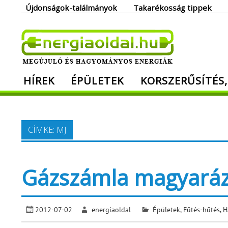
Skip
Újdonságok-találmányok
Takarékosság tippek
to
content
Ener
HÍREK
ÉPÜLETEK
KORSZERŰSÍTÉS,
Megújuló és hagyományos energiák. Min
CÍMKE:
MJ
Gázszámla magyará
2012-07-02
energiaoldal
Épületek
,
Fűtés-hűtés
,
H