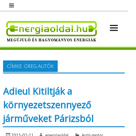
Skip
to
content
Energ
Megújuló és hagyományos energiák.
Minden, ami energia!
CÍMKE:
ÖREG AUTÓK
Adieu! Kitiltják a
környezetszennyező
járműveket Párizsból
2015-02-11
energiaoldal
Autó-motor
,