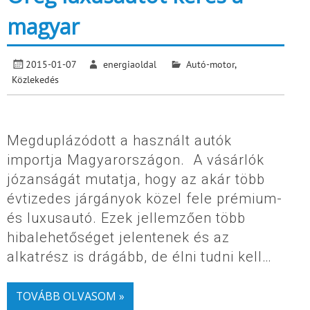
magyar
2015-01-07
energiaoldal
Autó-motor
,
Közlekedés
Megduplázódott a használt autók
importja Magyarországon. A vásárlók
józanságát mutatja, hogy az akár több
évtizedes járgányok közel fele prémium-
és luxusautó. Ezek jellemzően több
hibalehetőséget jelentenek és az
alkatrész is drágább, de élni tudni kell…
TOVÁBB OLVASOM »