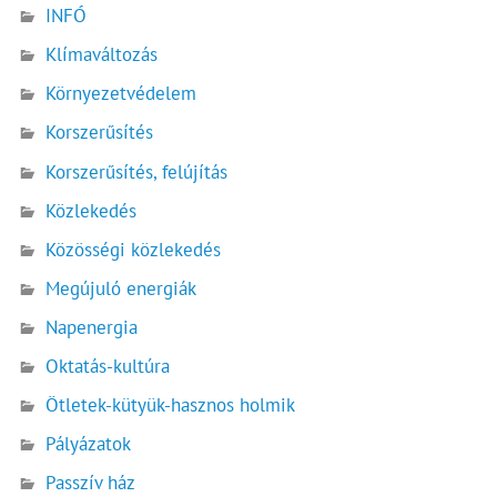
INFÓ
Klímaváltozás
Környezetvédelem
Korszerűsítés
Korszerűsítés, felújítás
Közlekedés
Közösségi közlekedés
Megújuló energiák
Napenergia
Oktatás-kultúra
Ötletek-kütyük-hasznos holmik
Pályázatok
Passzív ház