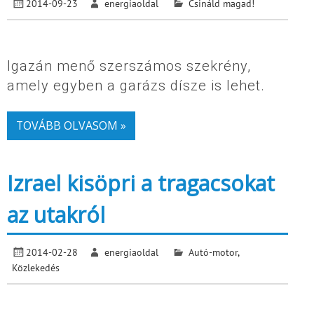
2014-09-23
energiaoldal
Csináld magad!
Igazán menő szerszámos szekrény,
amely egyben a garázs dísze is lehet.
TOVÁBB OLVASOM »
Izrael kisöpri a tragacsokat
az utakról
2014-02-28
energiaoldal
Autó-motor
,
Közlekedés