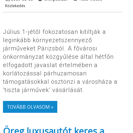
Közlekedés
Július 1-jétől fokozatosan kitiltják a
leginkább környezetszennyező
járműveket Párizsból. A fővárosi
önkormányzat közgyűlése által hétfőn
elfogadott javaslat értelmében a
korlátozással párhuzamosan
támogatásokkal ösztönzi a városháza a
’tiszta járművek’ vásárlását.
TOVÁBB OLVASOM »
Öreg luxusautót keres a