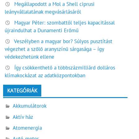
Megállapodott a Mol a Shell ciprusi
leányvállalatának megvásárlásáról
Magyar Péter: szombattól teljes kapacitással
újraindulhat a Dunamenti Erőmű
Veszélyben a magyar bor? Súlyos pusztítást
végezhet a szőlő aranyszínű sárgasága – így
védekezhetünk ellene
Így csökkenthető a többszázmilliárd dolláros
klímakockázat az adatközpontokban
KATEGÓRIÁK
Akkumulátorok
Aktív ház
Atomenergia
Autó-motor