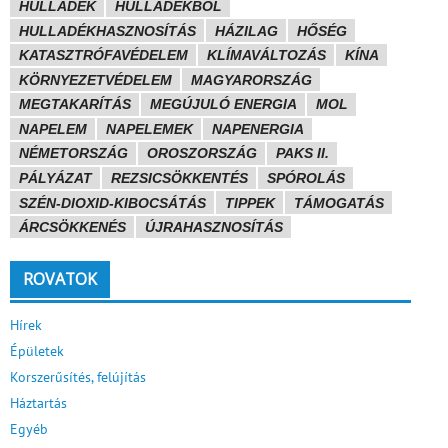
HULLADÉK
HULLADÉKBÓL
HULLADÉKHASZNOSÍTÁS
HÁZILAG
HŐSÉG
KATASZTRÓFAVÉDELEM
KLÍMAVÁLTOZÁS
KÍNA
KÖRNYEZETVÉDELEM
MAGYARORSZÁG
MEGTAKARÍTÁS
MEGÚJULÓ ENERGIA
MOL
NAPELEM
NAPELEMEK
NAPENERGIA
NÉMETORSZÁG
OROSZORSZÁG
PAKS II.
PÁLYÁZAT
REZSICSÖKKENTÉS
SPÓROLÁS
SZÉN-DIOXID-KIBOCSÁTÁS
TIPPEK
TÁMOGATÁS
ÁRCSÖKKENÉS
ÚJRAHASZNOSÍTÁS
ROVATOK
Hírek
Épületek
Korszerűsítés, felújítás
Háztartás
Egyéb