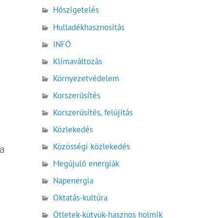
Hőszigetelés
Hulladékhasznosítás
INFÓ
Klímaváltozás
Környezetvédelem
Korszerűsítés
Korszerűsítés, felújítás
Közlekedés
Közösségi közlekedés
 a
Megújuló energiák
Napenergia
Oktatás-kultúra
Ötletek-kütyük-hasznos holmik