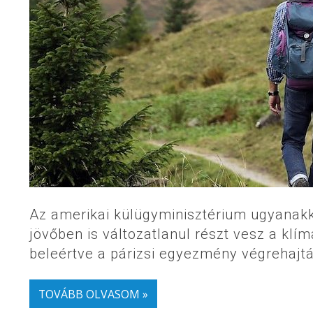
Az amerikai külügyminisztérium ugyanak
jövőben is változatlanul részt vesz a klí
beleértve a párizsi egyezmény végrehajt
TOVÁBB OLVASOM »