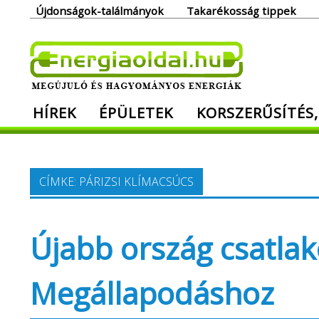
Skip
Újdonságok-találmányok
Takarékosság tippek
to
content
Ener
HÍREK
ÉPÜLETEK
KORSZERŰSÍTÉS,
Megújuló és hagyományos energiák. Min
CÍMKE:
PÁRIZSI KLÍMACSÚCS
Újabb ország csatlako
Megállapodáshoz