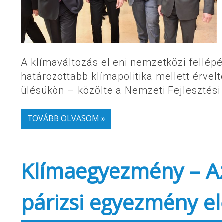
A klímaváltozás elleni nemzetközi fellépé
határozottabb klímapolitika mellett érvel
ülésükön – közölte a Nemzeti Fejlesztési
TOVÁBB OLVASOM »
Klímaegyezmény – A
párizsi egyezmény el