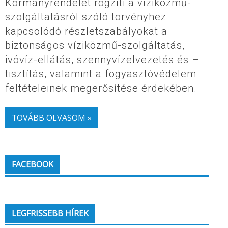
Kormányrendelet rögzíti a víziközmű-
szolgáltatásról szóló törvényhez
kapcsolódó részletszabályokat a
biztonságos víziközmű-szolgáltatás,
ivóvíz-ellátás, szennyvízelvezetés és –
tisztítás, valamint a fogyasztóvédelem
feltételeinek megerősítése érdekében.
TOVÁBB OLVASOM »
FACEBOOK
LEGFRISSEBB HÍREK