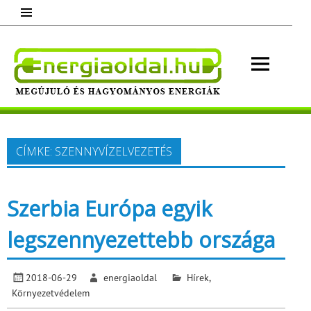
Skip
to
content
Energ
Megújuló és hagyományos energiák.
Minden, ami energia!
CÍMKE:
SZENNYVÍZELVEZETÉS
Szerbia Európa egyik
legszennyezettebb országa
2018-06-29
energiaoldal
Hírek
,
Környezetvédelem