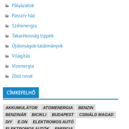
Pályázatok
Passzív ház
Szélenergia
Takarékosság tippek
Újdonságok-találmányok
Világítás
Vízenergia
Zöld rovat
CÍMKEFELHŐ
AKKUMULÁTOR
ATOMENERGIA
BENZIN
BENZINÁR
BICIKLI
BUDAPEST
CSINÁLD MAGAD
DIY
E.ON
ELEKTROMOS AUTÓ
ELEKTROMOS AUTÓK
ENERGIA