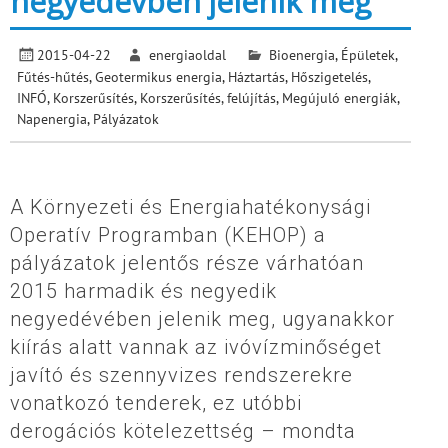
negyedévben jelenik meg
2015-04-22
energiaoldal
Bioenergia
,
Épületek
,
Fűtés-hűtés
,
Geotermikus energia
,
Háztartás
,
Hőszigetelés
,
INFÓ
,
Korszerűsítés
,
Korszerűsítés, felújítás
,
Megújuló energiák
,
Napenergia
,
Pályázatok
A Környezeti és Energiahatékonysági
Operatív Programban (KEHOP) a
pályázatok jelentős része várhatóan
2015 harmadik és negyedik
negyedévében jelenik meg, ugyanakkor
kiírás alatt vannak az ivóvízminőséget
javító és szennyvizes rendszerekre
vonatkozó tenderek, ez utóbbi
derogációs kötelezettség – mondta