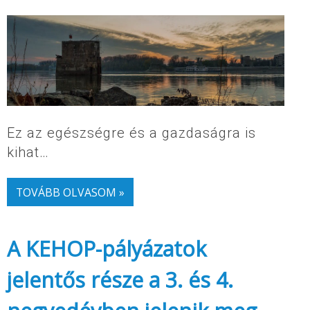
Ez az egészségre és a gazdaságra is
kihat…
TOVÁBB OLVASOM »
A KEHOP-pályázatok
jelentős része a 3. és 4.