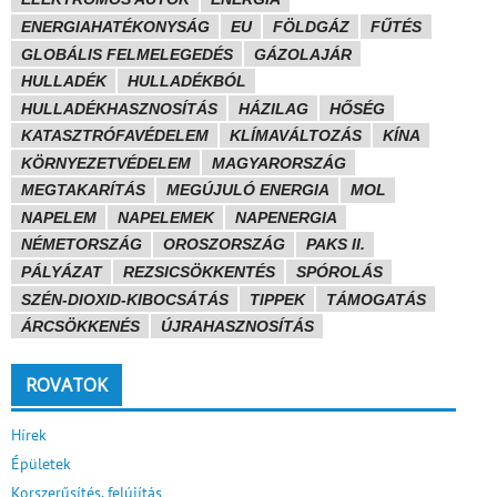
ENERGIAHATÉKONYSÁG
EU
FÖLDGÁZ
FŰTÉS
GLOBÁLIS FELMELEGEDÉS
GÁZOLAJÁR
HULLADÉK
HULLADÉKBÓL
HULLADÉKHASZNOSÍTÁS
HÁZILAG
HŐSÉG
KATASZTRÓFAVÉDELEM
KLÍMAVÁLTOZÁS
KÍNA
KÖRNYEZETVÉDELEM
MAGYARORSZÁG
MEGTAKARÍTÁS
MEGÚJULÓ ENERGIA
MOL
NAPELEM
NAPELEMEK
NAPENERGIA
NÉMETORSZÁG
OROSZORSZÁG
PAKS II.
PÁLYÁZAT
REZSICSÖKKENTÉS
SPÓROLÁS
SZÉN-DIOXID-KIBOCSÁTÁS
TIPPEK
TÁMOGATÁS
ÁRCSÖKKENÉS
ÚJRAHASZNOSÍTÁS
ROVATOK
Hírek
Épületek
Korszerűsítés, felújítás