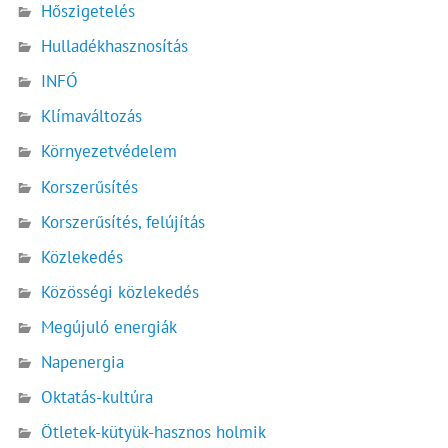
Hőszigetelés
Hulladékhasznosítás
INFÓ
Klímaváltozás
Környezetvédelem
Korszerűsítés
Korszerűsítés, felújítás
Közlekedés
Közösségi közlekedés
Megújuló energiák
Napenergia
Oktatás-kultúra
Ötletek-kütyük-hasznos holmik