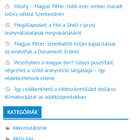
Hőség – Magyar Péter: több ezer ember maradt
ivóvíz nélkül Szentendrén
Megállapodott a Mol a Shell ciprusi
leányvállalatának megvásárlásáról
Magyar Péter: szombattól teljes kapacitással
újraindulhat a Dunamenti Erőmű
Veszélyben a magyar bor? Súlyos pusztítást
végezhet a szőlő aranyszínű sárgasága – így
védekezhetünk ellene
Így csökkenthető a többszázmilliárd dolláros
klímakockázat az adatközpontokban
KATEGÓRIÁK
Akkumulátorok
Aktív ház