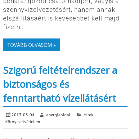
beharangozott csatornadíjért, vagyis a
szennyvízelvezetésért, hanem annak
elszállításáért is kevesebbet kell majd
fizetni.
TOVÁBB OLVASOM »
Szigorú feltételrendszer a
biztonságos és
fenntartható vízellátásért
2013-03-04
energiaoldal
Hírek
,
Környezetvédelem