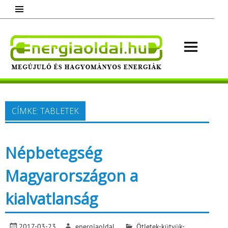
Skip
to
content
Energ
Megújuló és hagyományos energiák.
Minden, ami energia!
CÍMKE:
TABLETEK
Népbetegség
Magyarországon a
kialvatlanság
2017-03-23
energiaoldal
Ötletek-kütyük-