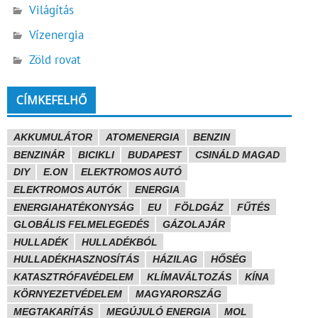
Világítás
Vízenergia
Zöld rovat
CÍMKEFELHŐ
AKKUMULÁTOR
ATOMENERGIA
BENZIN
BENZINÁR
BICIKLI
BUDAPEST
CSINÁLD MAGAD
DIY
E.ON
ELEKTROMOS AUTÓ
ELEKTROMOS AUTÓK
ENERGIA
ENERGIAHATÉKONYSÁG
EU
FÖLDGÁZ
FŰTÉS
GLOBÁLIS FELMELEGEDÉS
GÁZOLAJÁR
HULLADÉK
HULLADÉKBÓL
HULLADÉKHASZNOSÍTÁS
HÁZILAG
HŐSÉG
KATASZTRÓFAVÉDELEM
KLÍMAVÁLTOZÁS
KÍNA
KÖRNYEZETVÉDELEM
MAGYARORSZÁG
MEGTAKARÍTÁS
MEGÚJULÓ ENERGIA
MOL