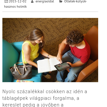
2015-12-02
energiaoldal
Ötletek-kütyük-
hasznos holmik
Nyolc százalékkal csökken az idén a
táblagépek világpiaci forgalma, a
kereslet pedig a jövőben a