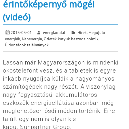
érintőképernyő mögé!
(videó)
2013-03-01
energiaoldal
Hírek
,
Megújuló
energiák
,
Napenergia
,
Ötletek-kütyük-hasznos holmik
,
Újdonságok-találmányok
Lassan már Magyarországon is mindenki
okostelefont vesz, és a tabletek is egyre
inkább nyugdíjba küldik a hagyományos
számítógépek nagy részét. A viszonylag
nagy fogyasztású, akkumulátoros
eszközök energiaellátása azonban még
meglehetősen ósdi módon történik. Erre
talált egy nem is olyan kis
kaput Sunpartner Group.