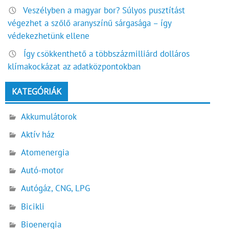
Veszélyben a magyar bor? Súlyos pusztítást
végezhet a szőlő aranyszínű sárgasága – így
védekezhetünk ellene
Így csökkenthető a többszázmilliárd dolláros
klímakockázat az adatközpontokban
KATEGÓRIÁK
Akkumulátorok
Aktív ház
Atomenergia
Autó-motor
Autógáz, CNG, LPG
Bicikli
Bioenergia