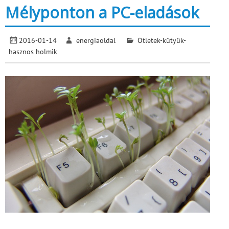
Mélyponton a PC-eladások
2016-01-14
energiaoldal
Ötletek-kütyük-
hasznos holmik