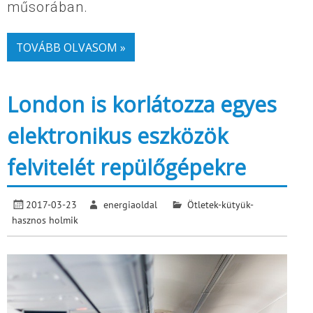
műsorában.
TOVÁBB OLVASOM »
London is korlátozza egyes
elektronikus eszközök
felvitelét repülőgépekre
2017-03-23
energiaoldal
Ötletek-kütyük-
hasznos holmik