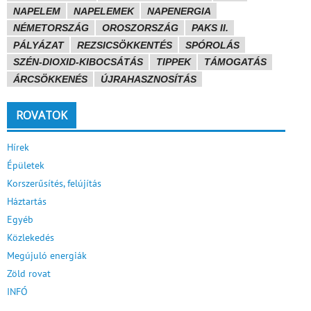
NAPELEM
NAPELEMEK
NAPENERGIA
NÉMETORSZÁG
OROSZORSZÁG
PAKS II.
PÁLYÁZAT
REZSICSÖKKENTÉS
SPÓROLÁS
SZÉN-DIOXID-KIBOCSÁTÁS
TIPPEK
TÁMOGATÁS
ÁRCSÖKKENÉS
ÚJRAHASZNOSÍTÁS
ROVATOK
Hírek
Épületek
Korszerűsítés, felújítás
Háztartás
Egyéb
Közlekedés
Megújuló energiák
Zöld rovat
INFÓ