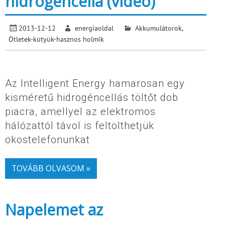
hidrogéncella (videó)
2013-12-12
energiaoldal
Akkumulátorok
,
Ötletek-kütyük-hasznos holmik
Az Intelligent Energy hamarosan egy
kisméretű hidrogéncellás töltőt dob
piacra, amellyel az elektromos
hálózattól távol is feltölthetjük
okostelefonunkat
TOVÁBB OLVASOM »
Napelemet az