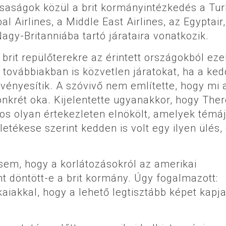
társaságok közül a brit kormányintézkedés a Tur
l Airlines, a Middle East Airlines, az Egyptair,
agy-Britanniába tartó járataira vonatkozik.
brit repülőterekre az érintett országokból eze
 továbbiakban is közvetlen járatokat, ha a ke
vényesítik. A szóvivő nem említette, hogy mi 
nkrét oka. Kijelentette ugyanakkor, hogy The
s olyan értekezleten elnökölt, amelyek témáj
letékese szerint kedden is volt egy ilyen ülés,
sem, hogy a korlátozásokról az amerikai
 döntött-e a brit kormány. Úgy fogalmazott:
aiakkal, hogy a lehető legtisztább képet kapj