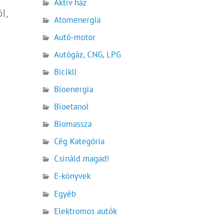
Aktív ház
l,
Atomenergia
Autó-motor
Autógáz, CNG, LPG
Bicikli
Bioenergia
Bioetanol
Biomassza
Cég Kategória
Csináld magad!
E-könyvek
Egyéb
Elektromos autók