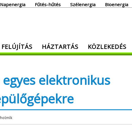
Napenergia
Fűtés-hűtés
Szélenergia
Bioenergia
giaoldal
 FELÚJÍTÁS
HÁZTARTÁS
KÖZLEKEDÉS
den, ami energia!
 egyes elektronikus
repülőgépekre
 holmik