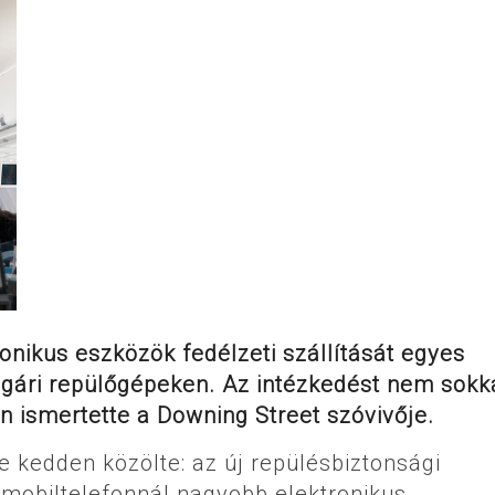
onikus eszközök fedélzeti szállítását egyes
olgári repülőgépeken. Az intézkedést nem sokk
n ismertette a Downing Street szóvivője.
se kedden közölte: az új repülésbiztonsági
mobiltelefonnál nagyobb elektronikus