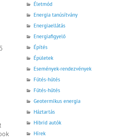
Életmód
Energia tanúsítvány
Energiaellátás
Energiafigyelő
Építés
5
Épületek
Események-rendezvények
Fűtés-hűtés
Fűtés-hűtés
Geotermikus energia
Háztartás
Hibrid autók
t
Hírek
ook