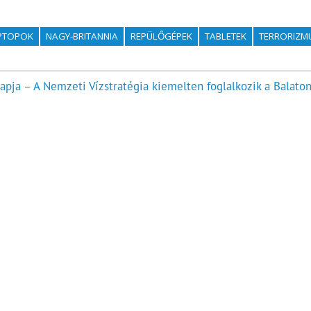
PTOPOK
NAGY-BRITANNIA
REPÜLŐGÉPEK
TABLETEK
TERRORIZM
napja – A Nemzeti Vízstratégia kiemelten foglalkozik a Balaton