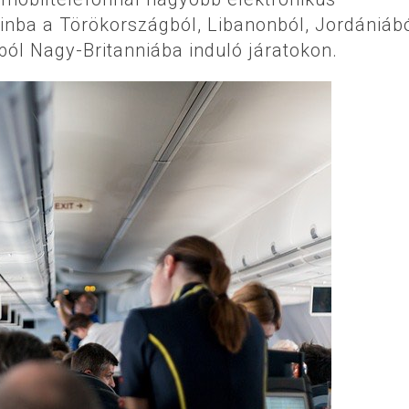
nba a Törökországból, Libanonból, Jordániábó
ól Nagy-Britanniába induló járatokon.