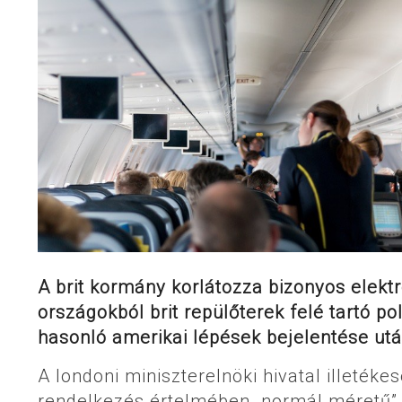
A brit kormány korlátozza bizonyos elektr
országokból brit repülőterek felé tartó p
hasonló amerikai lépések bejelentése utá
A londoni miniszterelnöki hivatal illetéke
rendelkezés értelmében „normál méretű” 