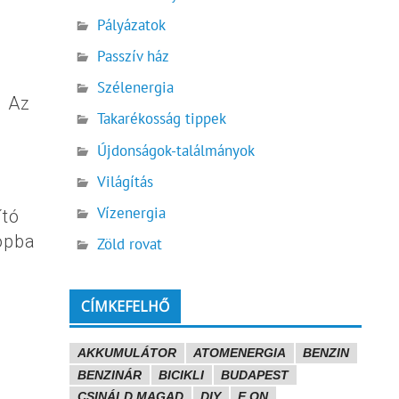
Pályázatok
Passzív ház
Szélenergia
. Az
Takarékosság tippek
Újdonságok-találmányok
Világítás
Vízenergia
ító
topba
Zöld rovat
CÍMKEFELHŐ
AKKUMULÁTOR
ATOMENERGIA
BENZIN
BENZINÁR
BICIKLI
BUDAPEST
CSINÁLD MAGAD
DIY
E.ON