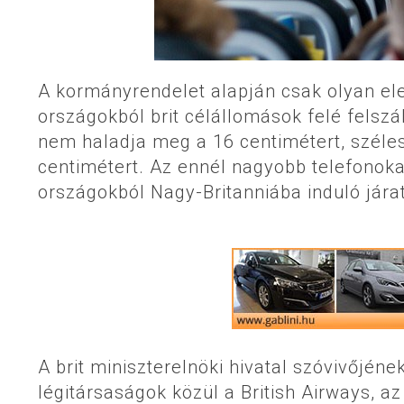
A kormányrendelet alapján csak olyan ele
országokból brit célállomások felé fels
nem haladja meg a 16 centimétert, széles
centimétert. Az ennél nagyobb telefonokat
országokból Nagy-Britanniába induló jára
A brit miniszterelnöki hivatal szóvivőjének
légitársaságok közül a British Airways, 