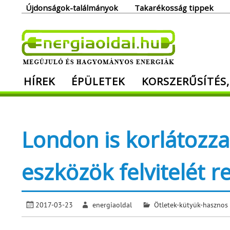
Skip
Újdonságok-találmányok
Takarékosság tippek
to
content
Ener
HÍREK
ÉPÜLETEK
KORSZERŰSÍTÉS,
Megújuló és hagyományos energiák. Min
London is korlátozza
eszközök felvitelét 
2017-03-23
energiaoldal
Ötletek-kütyük-hasznos