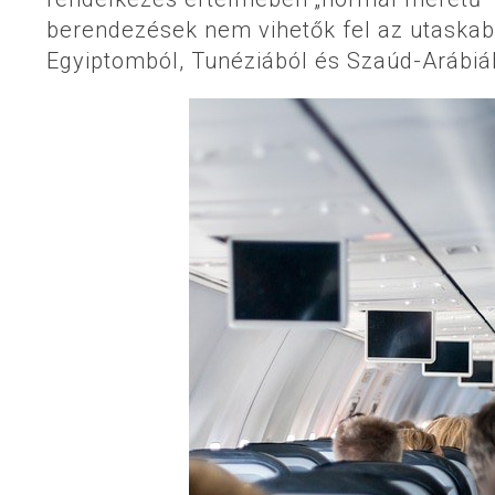
berendezések nem vihetők fel az utaskabi
Egyiptomból, Tunéziából és Szaúd-Arábiáb