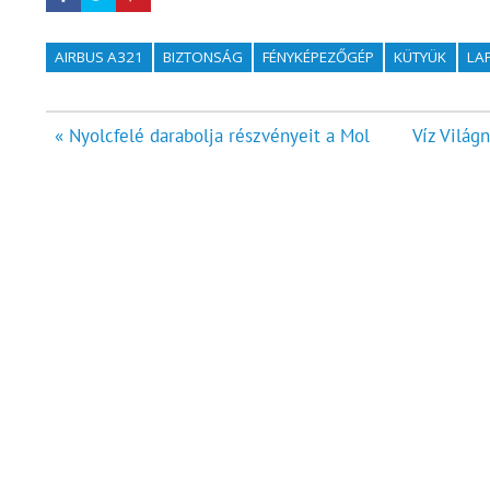
AIRBUS A321
BIZTONSÁG
FÉNYKÉPEZŐGÉP
KÜTYÜK
LA
Bejegyzés
« Nyolcfelé darabolja részvényeit a Mol
Víz Világ
navigáció