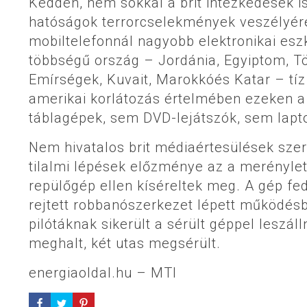
Kedden, nem sokkal a brit intézkedések i
hatóságok terrorcselekmények veszélyére 
mobiltelefonnál nagyobb elektronikai esz
többségű ország – Jordánia, Egyiptom, T
Emírségek, Kuvait, Marokkóés Katar – tíz
amerikai korlátozás értelmében ezeken 
táblagépek, sem DVD-lejátszók, sem lapto
Nem hivatalos brit médiaértesülések szer
tilalmi lépések előzménye az a merénylet 
repülőgép ellen kíséreltek meg. A gép fed
rejtett robbanószerkezet lépett működésb
pilótáknak sikerült a sérült géppel leszál
meghalt, két utas megsérült.
energiaoldal.hu – MTI