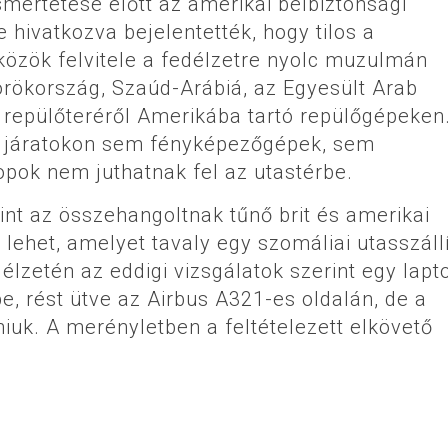
smertetése előtt az amerikai belbiztonsági
hivatkozva bejelentették, hogy tilos a
közök felvitele a fedélzetre nyolc muzulmán
örökország, Szaúd-Arábiá, az Egyesült Arab
 repülőteréről Amerikába tartó repülőgépeken
a járatokon sem fényképezőgépek, sem
pok nem juthatnak fel az utastérbe.
int az összehangoltnak tűnő brit és amerikai
lehet, amelyet tavaly egy szomáliai utasszáll
élzetén az eddigi vizsgálatok szerint egy lap
e, rést ütve az Airbus A321-es oldalán, de a
lniuk. A merényletben a feltételezett elkövető