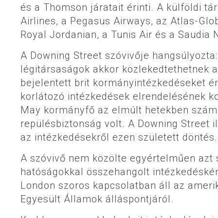
és a Thomson járatait érinti. A külföldi 
Airlines, a Pegasus Airways, az Atlas-Globa
Royal Jordanian, a Tunis Air és a Saudia N
A Downing Street szóvivője hangsúlyozta: 
légitársaságok akkor közlekedtethetnek a
bejelentett brit kormányintézkedéseket ér
korlátozó intézkedések elrendelésének ko
May kormányfő az elmúlt hetekben számo
repülésbiztonság volt. A Downing Street il
az intézkedésekről ezen született döntés.
A szóvivő nem közölte egyértelműen azt 
hatóságokkal összehangolt intézkedésként
London szoros kapcsolatban áll az amerik
Egyesült Államok álláspontjáról.