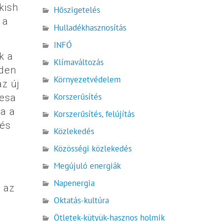
kish
Hőszigetelés
 a
Hulladékhasznosítás
INFÓ
k a
Klímaváltozás
dden
Környezetvédelem
az új
Korszerűsítés
resa
a a
Korszerűsítés, felújítás
 és
Közlekedés
Közösségi közlekedés
Megújuló energiák
Napenergia
a az
Oktatás-kultúra
Ötletek-kütyük-hasznos holmik