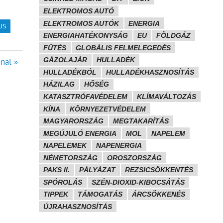
ELEKTROMOS AUTÓ
ELEKTROMOS AUTÓK
ENERGIA
US
ENERGIAHATÉKONYSÁG
EU
FÖLDGÁZ
FŰTÉS
GLOBÁLIS FELMELEGEDÉS
GÁZOLAJÁR
HULLADÉK
nal »
HULLADÉKBÓL
HULLADÉKHASZNOSÍTÁS
HÁZILAG
HŐSÉG
KATASZTRÓFAVÉDELEM
KLÍMAVÁLTOZÁS
KÍNA
KÖRNYEZETVÉDELEM
MAGYARORSZÁG
MEGTAKARÍTÁS
MEGÚJULÓ ENERGIA
MOL
NAPELEM
NAPELEMEK
NAPENERGIA
NÉMETORSZÁG
OROSZORSZÁG
PAKS II.
PÁLYÁZAT
REZSICSÖKKENTÉS
SPÓROLÁS
SZÉN-DIOXID-KIBOCSÁTÁS
TIPPEK
TÁMOGATÁS
ÁRCSÖKKENÉS
ÚJRAHASZNOSÍTÁS