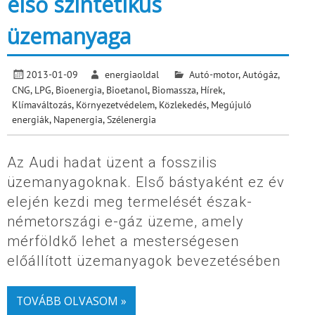
első szintetikus
üzemanyaga
2013-01-09
energiaoldal
Autó-motor
,
Autógáz,
CNG, LPG
,
Bioenergia
,
Bioetanol
,
Biomassza
,
Hírek
,
Klímaváltozás
,
Környezetvédelem
,
Közlekedés
,
Megújuló
energiák
,
Napenergia
,
Szélenergia
Az Audi hadat üzent a fosszilis
üzemanyagoknak. Első bástyaként ez év
elején kezdi meg termelését észak-
németországi e-gáz üzeme, amely
mérföldkő lehet a mesterségesen
előállított üzemanyagok bevezetésében
TOVÁBB OLVASOM »