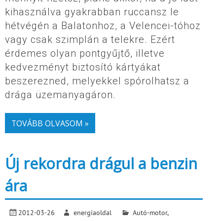
kihasználva gyakrabban ruccansz le
hétvégén a Balatonhoz, a Velencei-tóhoz
vagy csak szimplán a telekre. Ezért
érdemes olyan pontgyűjtő, illetve
kedvezményt biztosító kártyákat
beszerezned, melyekkel spórolhatsz a
drága üzemanyagáron.
TOVÁBB OLVASOM »
Új rekordra drágul a benzin
ára
2012-03-26
energiaoldal
Autó-motor
,