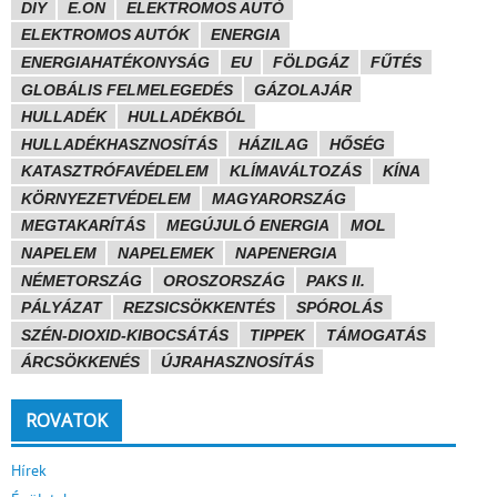
DIY
E.ON
ELEKTROMOS AUTÓ
ELEKTROMOS AUTÓK
ENERGIA
ENERGIAHATÉKONYSÁG
EU
FÖLDGÁZ
FŰTÉS
GLOBÁLIS FELMELEGEDÉS
GÁZOLAJÁR
HULLADÉK
HULLADÉKBÓL
HULLADÉKHASZNOSÍTÁS
HÁZILAG
HŐSÉG
KATASZTRÓFAVÉDELEM
KLÍMAVÁLTOZÁS
KÍNA
KÖRNYEZETVÉDELEM
MAGYARORSZÁG
MEGTAKARÍTÁS
MEGÚJULÓ ENERGIA
MOL
NAPELEM
NAPELEMEK
NAPENERGIA
NÉMETORSZÁG
OROSZORSZÁG
PAKS II.
PÁLYÁZAT
REZSICSÖKKENTÉS
SPÓROLÁS
SZÉN-DIOXID-KIBOCSÁTÁS
TIPPEK
TÁMOGATÁS
ÁRCSÖKKENÉS
ÚJRAHASZNOSÍTÁS
ROVATOK
Hírek