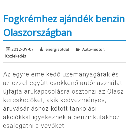
Fogkrémhez ajándék benzin
Olaszországban
2012-09-07
energiaoldal
Autó-motor
,
Közlekedés
Az egyre emelkedő üzemanyagárak és
az ezzel együtt csökkenő autóhasználat
újfajta árukapcsolásra ösztönzi az Olasz
kereskedőket, akik kedvezményes,
áruvásárláshoz kötött tankolási
akciókkal igyekeznek a benzinkutakhoz
csalogatni a vevőket.