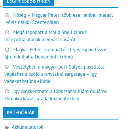
LEGFRISSEBB HÍREK
Hőség – Magyar Péter: több ezer ember maradt
ivóvíz nélkül Szentendrén
Megállapodott a Mol a Shell ciprusi
leányvállalatának megvásárlásáról
Magyar Péter: szombattól teljes kapacitással
újraindulhat a Dunamenti Erőmű
Veszélyben a magyar bor? Súlyos pusztítást
végezhet a szőlő aranyszínű sárgasága – így
védekezhetünk ellene
Így csökkenthető a többszázmilliárd dolláros
klímakockázat az adatközpontokban
KATEGÓRIÁK
Akkumulátorok