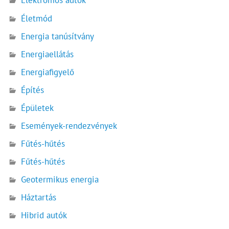
Elektromos autók
Életmód
Energia tanúsítvány
Energiaellátás
Energiafigyelő
Építés
Épületek
Események-rendezvények
Fűtés-hűtés
Fűtés-hűtés
Geotermikus energia
Háztartás
Hibrid autók