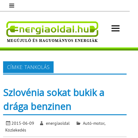
Skip
to
content
Energ
Megújuló és hagyományos energiák.
Minden, ami energia!
CÍMKE:
TANKOLÁS
Szlovénia sokat bukik a
drága benzinen
2015-06-09
energiaoldal
Autó-motor
,
Közlekedés