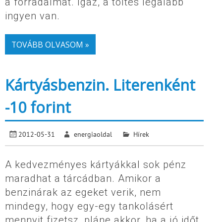
a forradalmat. Igaz, a töltés legalább
ingyen van.
TOVÁBB OLVASOM »
Kártyásbenzin. Literenként
-10 forint
2012-05-31
energiaoldal
Hírek
A kedvezményes kártyákkal sok pénz
maradhat a tárcádban. Amikor a
benzinárak az egeket verik, nem
mindegy, hogy egy-egy tankolásért
mennyit fizetsz, pláne akkor, ha a jó időt