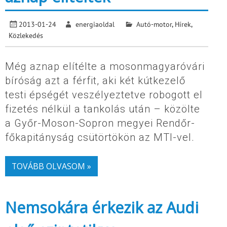
2013-01-24
energiaoldal
Autó-motor
,
Hírek
,
Közlekedés
Még aznap elítélte a mosonmagyaróvári
bíróság azt a férfit, aki két kútkezelő
testi épségét veszélyeztetve robogott el
fizetés nélkül a tankolás után – közölte
a Győr-Moson-Sopron megyei Rendőr-
főkapitányság csütörtökön az MTI-vel.
TOVÁBB OLVASOM »
Nemsokára érkezik az Audi