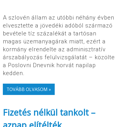
A szlovén állam az utóbbi néhány évben
elvesztette a jövedéki adóból származó
bevétele tíz százalékát a tartósan
magas üzemanyagárak miatt, ezért a
kormány elrendelte az adminisztratív
árszabályozás felülvizsgálatát – közölte
a Poslovni Dnevnik horvát napilap
kedden.
TOVÁBB OLVASOM »
Fizetés nélkül tankolt –
aznap elítélték