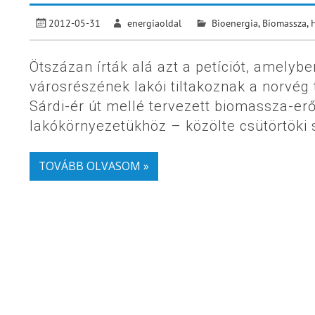
2012-05-31
energiaoldal
Bioenergia
,
Biomassza
,
Ötszázan írták alá azt a petíciót, amel
városrészének lakói tiltakoznak a norvég 
Sárdi-ér út mellé tervezett biomassza-erő
lakókörnyezetükhöz – közölte csütörtök
TOVÁBB OLVASOM »