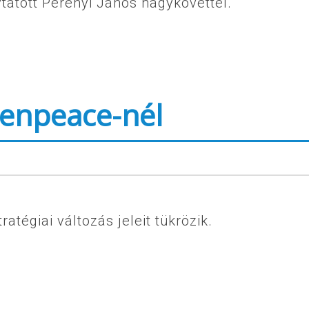
tatott Perényi János nagykövettel.
eenpeace-nél
tégiai változás jeleit tükrözik.