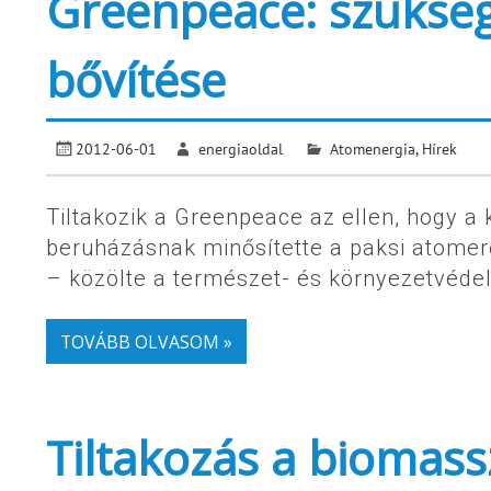
Greenpeace: szüksé
bővítése
2012-06-01
energiaoldal
Atomenergia
,
Hírek
Tiltakozik a Greenpeace az ellen, hogy 
beruházásnak minősítette a paksi atomer
– közölte a természet- és környezetvédel
TOVÁBB OLVASOM »
Tiltakozás a biomas