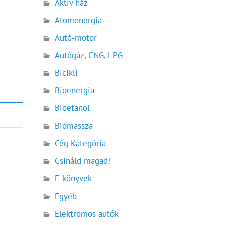
Aktív ház
Atomenergia
Autó-motor
Autógáz, CNG, LPG
Bicikli
Bioenergia
Bioetanol
Biomassza
Cég Kategória
Csináld magad!
E-könyvek
Egyéb
Elektromos autók