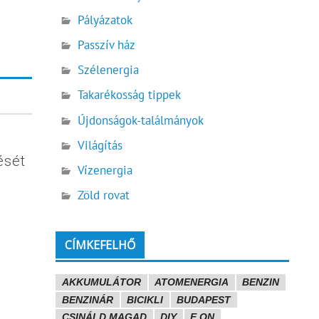
Pályázatok
Passzív ház
Szélenergia
Takarékosság tippek
Újdonságok-találmányok
Világítás
ését
Vízenergia
Zöld rovat
CÍMKEFELHŐ
AKKUMULÁTOR
ATOMENERGIA
BENZIN
BENZINÁR
BICIKLI
BUDAPEST
CSINÁLD MAGAD
DIY
E.ON