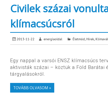
Civilek százai vonulta
klímacsúcsról
2013-11-22
energiaoldal
Életmód
,
Hírek
,
Klímavá
Egy nappal a varsói ENSZ klímacsúcs terv
aktivisták százai – köztük a Föld Barátai
tárgyalásokról.
TOVÁBB OLVASOM »