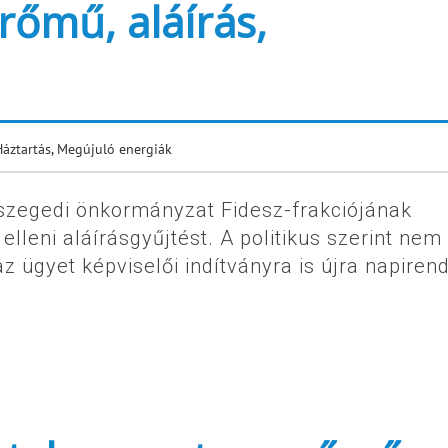
rőmű, aláírás,
Háztartás
,
Megújuló energiák
szegedi önkormányzat Fidesz-frakciójának
eni aláírásgyűjtést. A politikus szerint nem 
 ügyet képviselői indítványra is újra napiren