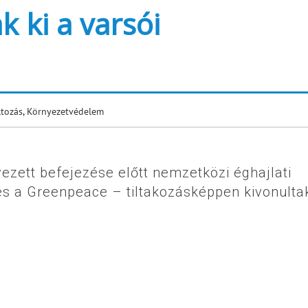
k ki a varsói
ltozás
,
Környezetvédelem
ezett befejezése előtt nemzetközi éghajlati
 és a Greenpeace – tiltakozásképpen kivonulta