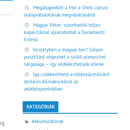
Megállapodott a Mol a Shell ciprusi
leányvállalatának megvásárlásáról
Magyar Péter: szombattól teljes
kapacitással újraindulhat a Dunamenti
Erőmű
Veszélyben a magyar bor? Súlyos
pusztítást végezhet a szőlő aranyszínű
sárgasága – így védekezhetünk ellene
Így csökkenthető a többszázmilliárd
dolláros klímakockázat az
adatközpontokban
KATEGÓRIÁK
Akkumulátorok
ig