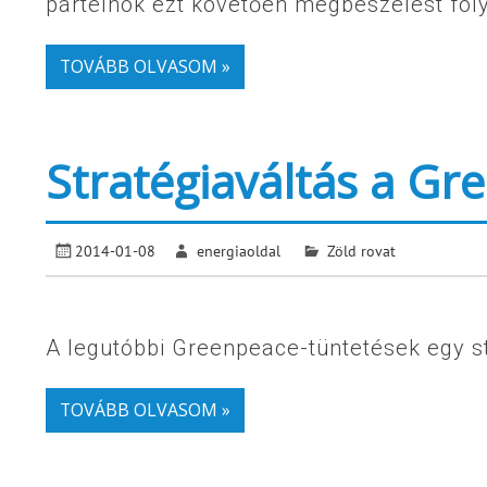
pártelnök ezt követően megbeszélést foly
TOVÁBB OLVASOM »
Stratégiaváltás a Gr
2014-01-08
energiaoldal
Zöld rovat
A legutóbbi Greenpeace-tüntetések egy stra
TOVÁBB OLVASOM »