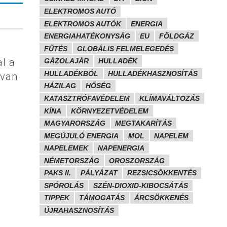
ELEKTROMOS AUTÓ
ELEKTROMOS AUTÓK
ENERGIA
ENERGIAHATÉKONYSÁG
EU
FÖLDGÁZ
FŰTÉS
GLOBÁLIS FELMELEGEDÉS
al a
GÁZOLAJÁR
HULLADÉK
HULLADÉKBÓL
HULLADÉKHASZNOSÍTÁS
 van
HÁZILAG
HŐSÉG
KATASZTRÓFAVÉDELEM
KLÍMAVÁLTOZÁS
KÍNA
KÖRNYEZETVÉDELEM
MAGYARORSZÁG
MEGTAKARÍTÁS
MEGÚJULÓ ENERGIA
MOL
NAPELEM
NAPELEMEK
NAPENERGIA
NÉMETORSZÁG
OROSZORSZÁG
PAKS II.
PÁLYÁZAT
REZSICSÖKKENTÉS
SPÓROLÁS
SZÉN-DIOXID-KIBOCSÁTÁS
TIPPEK
TÁMOGATÁS
ÁRCSÖKKENÉS
ÚJRAHASZNOSÍTÁS