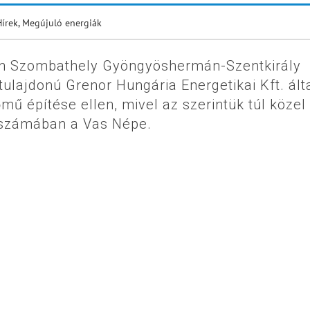
Hírek
,
Megújuló energiák
yben Szombathely Gyöngyöshermán-Szentkirály
tulajdonú Grenor Hungária Energetikai Kft. ált
mű építése ellen, mivel az szerintük túl közel
i számában a Vas Népe.