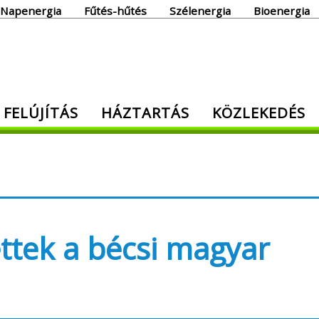
Napenergia
Fűtés-hűtés
Szélenergia
Bioenergia
giaoldal
 FELÚJÍTÁS
HÁZTARTÁS
KÖZLEKEDÉS
den, ami energia!
ttek a bécsi magyar