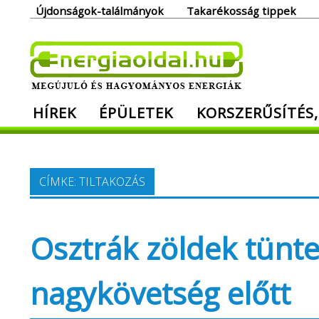
Skip
Újdonságok-találmányok
Takarékosság tippek
to
content
Ener
HÍREK
ÉPÜLETEK
KORSZERŰSÍTÉS,
Megújuló és hagyományos energiák. Min
CÍMKE:
TILTAKOZÁS
Osztrák zöldek tünte
nagykövetség előtt