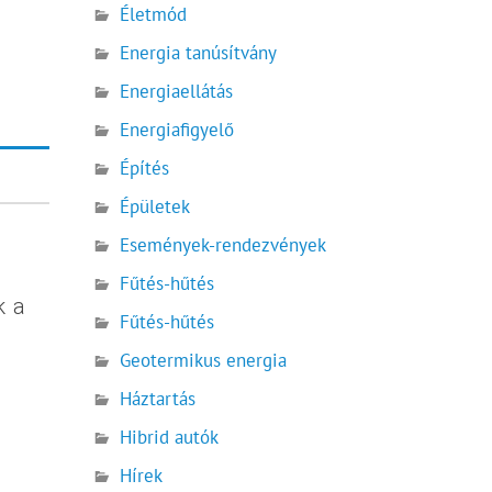
Életmód
Energia tanúsítvány
Energiaellátás
Energiafigyelő
Építés
Épületek
Események-rendezvények
Fűtés-hűtés
k a
Fűtés-hűtés
Geotermikus energia
Háztartás
Hibrid autók
Hírek