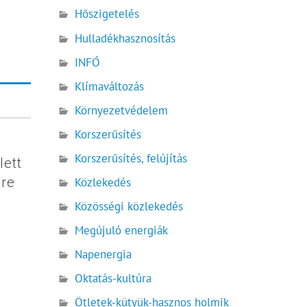
Hőszigetelés
Hulladékhasznosítás
INFÓ
Klímaváltozás
Környezetvédelem
Korszerűsítés
Korszerűsítés, felújítás
lett
dre
Közlekedés
Közösségi közlekedés
Megújuló energiák
Napenergia
Oktatás-kultúra
Ötletek-kütyük-hasznos holmik