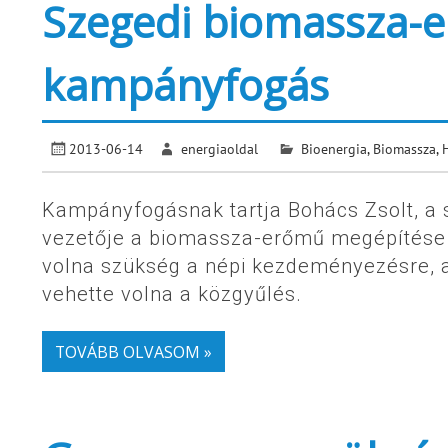
Szegedi biomassza-e
kampányfogás
2013-06-14
energiaoldal
Bioenergia
,
Biomassza
,
Kampányfogásnak tartja Bohács Zsolt, a 
vezetője a biomassza-erőmű megépítése ell
volna szükség a népi kezdeményezésre, az
vehette volna a közgyűlés.
TOVÁBB OLVASOM »