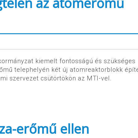
gtelen az atomerőmű
a kormányzat kiemelt fontosságú és szükséges
őmű telephelyén két új atomreaktorblokk épít
mi szervezet csütörtökön az MTI-vel.
sza-erőmű ellen