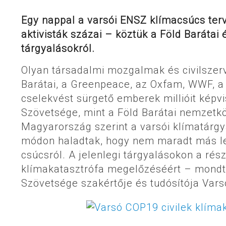
Egy nappal a varsói ENSZ klímacsúcs terv
aktivisták százai – köztük a Föld Barátai
tárgyalásokról.
Olyan társadalmi mozgalmak és civilszerv
Barátai, a Greenpeace, az Oxfam, WWF, a 
cselekvést sürgető emberek millióit kép
Szövetsége, mint a Föld Barátai nemzetk
Magyarország szerint a varsói klímatárg
módon haladtak, hogy nem maradt más leh
csúcsról. A jelenlegi tárgyalásokon a ré
klímakatasztrófa megelőzéséért – mondt
Szövetsége szakértője és tudósítója Var