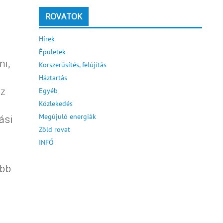
ROVATOK
Hírek
Épületek
ni,
Korszerűsítés, felújítás
Háztartás
az
Egyéb
Közlekedés
Megújuló energiák
ási
Zöld rovat
INFÓ
ább