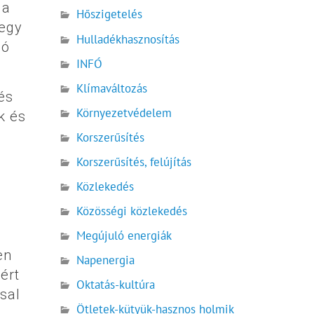
 a
Hőszigetelés
 egy
Hulladékhasznosítás
só
INFÓ
Klímaváltozás
és
Környezetvédelem
k és
Korszerűsítés
Korszerűsítés, felújítás
Közlekedés
Közösségi közlekedés
Megújuló energiák
en
Napenergia
ért
Oktatás-kultúra
ssal
Ötletek-kütyük-hasznos holmik