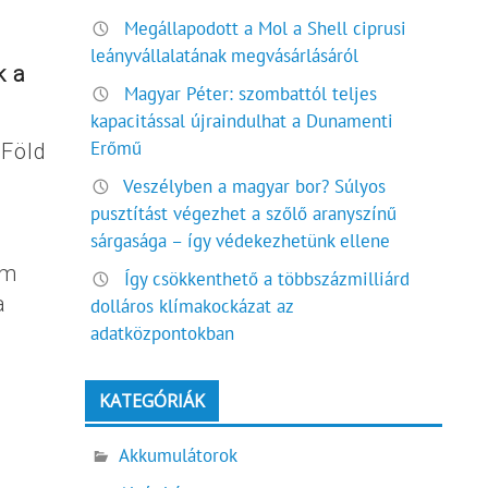
Megállapodott a Mol a Shell ciprusi
leányvállalatának megvásárlásáról
k a
Magyar Péter: szombattól teljes
kapacitással újraindulhat a Dunamenti
Erőmű
 Föld
Veszélyben a magyar bor? Súlyos
pusztítást végezhet a szőlő aranyszínű
sárgasága – így védekezhetünk ellene
öm
Így csökkenthető a többszázmilliárd
a
dolláros klímakockázat az
adatközpontokban
KATEGÓRIÁK
Akkumulátorok