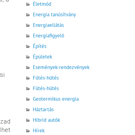
Életmód
Energia tanúsítvány
Energiaellátás
Energiafigyelő
Építés
Épületek
Események-rendezvények
si
Fűtés-hűtés
Fűtés-hűtés
Geotermikus energia
Háztartás
Hibrid autók
ázad
lhet
Hírek