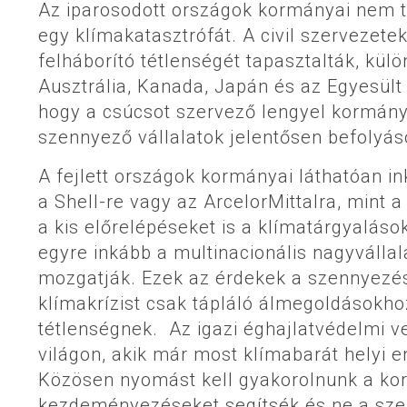
Az iparosodott országok kormányai nem t
egy klímakatasztrófát. A civil szervezete
felháborító tétlenségét tapasztalták, külö
Ausztrália, Kanada, Japán és az Egyesült
hogy a csúcsot szervező lengyel kormány
szennyező vállalatok jelentősen befolyás
A fejlett országok kormányai láthatóan in
a Shell-re vagy az ArcelorMittalra, mint 
a kis előrelépéseket is a klímatárgyalás
egyre inkább a multinacionális nagyválla
mozgatják. Ezek az érdekek a szennyezés
klímakrízist csak tápláló álmegoldásokhoz
tétlenségnek. Az igazi éghajlatvédelmi 
világon, akik már most klímabarát helyi 
Közösen nyomást kell gyakorolnunk a kor
kezdeményezéseket segítsék és ne a sze