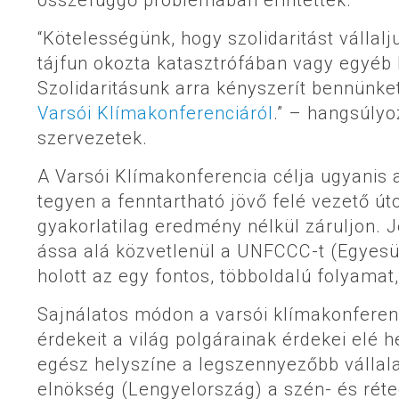
“Kötelességünk, hogy szolidaritást vállalj
tájfun okozta katasztrófában vagy egyéb
Szolidaritásunk arra kényszerít bennünke
Varsói Klímakonferenciáról
.” – hangsúlyo
szervezetek.
A Varsói Klímakonferencia célja ugyanis 
tegyen a fenntartható jövő felé vezető ú
gyakorlatilag eredmény nélkül záruljon. 
ássa alá közvetlenül a UNFCCC-t (Egyes
holott az egy fontos, többoldalú folyamat
Sajnálatos módon a varsói klímakonferen
érdekeit a világ polgárainak érdekei elé 
egész helyszíne a legszennyezőbb vállala
elnökség (Lengyelország) a szén- és réte