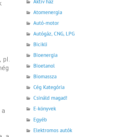
Aktív ház
k
Atomenergia
Autó-motor
Autógáz, CNG, LPG
Bicikli
Bioenergia
 pl.
Bioetanol
 még
Biomassza
Cég Kategória
Csináld magad!
E-könyvek
 a
Egyéb
Elektromos autók
, a