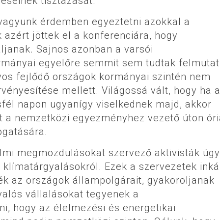
déseinek tisztázását.
ek vagyunk érdemben egyeztetni azokkal a
 azért jöttek el a konferenciára, hogy
ljanak. Sajnos azonban a varsói
rmányai egyelőre semmit sem tudtak felmutat
yos fejlődő országok kormányai szintén nem
rvényesítése mellett. Világossá vált, hogy ha 
sfél napon ugyanígy viselkednek majd, akkor
t a nemzetközi egyezményhez vezető úton óri
ogatására.
dalmi megmozdulásokat szervező aktivisták úgy
i klímatárgyalásokról. Ezek a szervezetek ink
yék az országok állampolgárait, gyakoroljanak
alós vállalásokat tegyenek a
i, hogy az élelmezési és energetikai