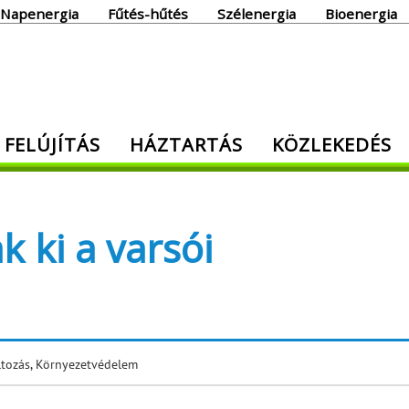
Napenergia
Fűtés-hűtés
Szélenergia
Bioenergia
giaoldal
 FELÚJÍTÁS
HÁZTARTÁS
KÖZLEKEDÉS
den, ami energia!
k ki a varsói
ltozás
,
Környezetvédelem