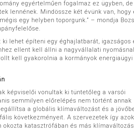
udomány egyértelműen fogalmaz ez ügyben, de
etek lennének. Mindössze két évünk van, hogy
, mégis egy helyben toporgunk.” – mondja Boz
mpányfelelőse.
ki lehet építeni egy éghajlatbarát, igazságos 
hhez ellent kell állni a nagyvállalati nyomásna
llt kell gyakorolnia a kormányok energiaügyi
án
 képviselői vonultak ki tüntetőleg a varsói
anis semmilyen előrelépés nem történt annak
állítsa a globális klímaváltozást és a jövőb
fális következményeit. A szervezetek így azok
jfun okozta katasztrófában és más klímaváltozá