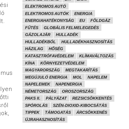
ési
ELEKTROMOS AUTÓ
dó
ELEKTROMOS AUTÓK
ENERGIA
t.
ENERGIAHATÉKONYSÁG
EU
FÖLDGÁZ
FŰTÉS
GLOBÁLIS FELMELEGEDÉS
GÁZOLAJÁR
HULLADÉK
HULLADÉKBÓL
HULLADÉKHASZNOSÍTÁS
HÁZILAG
HŐSÉG
KATASZTRÓFAVÉDELEM
KLÍMAVÁLTOZÁS
KÍNA
KÖRNYEZETVÉDELEM
MAGYARORSZÁG
MEGTAKARÍTÁS
izmus
MEGÚJULÓ ENERGIA
MOL
NAPELEM
NAPELEMEK
NAPENERGIA
ilyen
NÉMETORSZÁG
OROSZORSZÁG
tti
PAKS II.
PÁLYÁZAT
REZSICSÖKKENTÉS
ről
SPÓROLÁS
SZÉN-DIOXID-KIBOCSÁTÁS
gok,
TIPPEK
TÁMOGATÁS
ÁRCSÖKKENÉS
ÚJRAHASZNOSÍTÁS