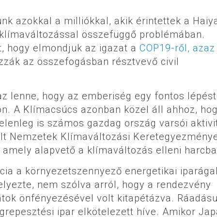
unk azokkal a milliókkal, akik érintettek a Haiy
 klímaváltozással összefüggő problémában.
t, hogy elmondjuk az igazat a
COP19-ről, azaz
zzák az összefogásban résztvevő civil
az lenne, hogy az emberiség egy fontos lépést
ton. A Klímacsúcs azonban közel áll ahhoz, ho
Jelenleg is számos gazdag ország varsói aktivi
ült Nemzetek Klímaváltozási Keretegyezménye
, amely alapvető a klímaváltozás elleni harcba
cia a környezetszennyező energetikai iparága
helyezte, nem szólva arról, hogy a rendezvény
tok önfényezésével volt kitapétázva. Ráadásu
grepesztési ipar elkötelezett híve. Amikor Ja