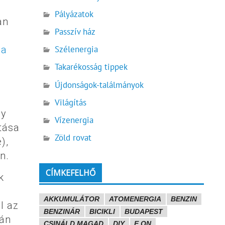
Pályázatok
an
Passzív ház
 a
Szélenergia
Takarékosság tippek
Újdonságok-találmányok
Világítás
gy
Vízenergia
tása
Zöld rovat
),
n.
CÍMKEFELHŐ
k
AKKUMULÁTOR
ATOMENERGIA
BENZIN
l az
BENZINÁR
BICIKLI
BUDAPEST
pán
CSINÁLD MAGAD
DIY
E.ON