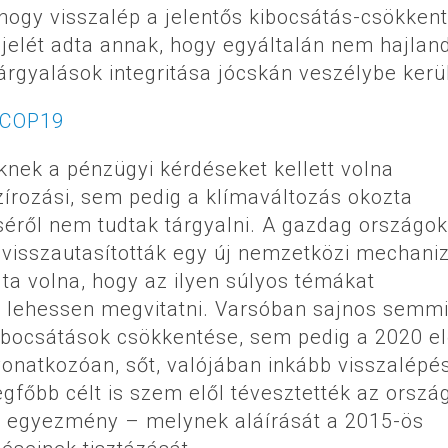
 hogy visszalép a jelentős kibocsátás-csökkent
 jelét adta annak, hogy egyáltalán nem hajlan
árgyalások integritása jócskán veszélybe kerül
knek a pénzügyi kérdéseket kellett volna
írozási, sem pedig a klímaváltozás okozta
éről nem tudtak tárgyalni. A gazdag országok
 visszautasították egy új nemzetközi mechan
lta volna, hogy az ilyen súlyos témákat
n lehessen megvitatni. Varsóban sajnos semm
bocsátások csökkentése, sem pedig a 2020 elő
onatkozóan, sőt, valójában inkább visszalépés
gfőbb célt is szem elől tévesztették az orszá
i egyezmény – melynek aláírását a 2015-ös