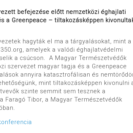
ezett befejezése előtt nemzetközi éghajlati
 és a Greenpeace – tiltakozásképpen kivonulta
ezetek hagyták el ma a tárgyalásokat, mint a
350.org, amelyek a valódi éghajlatvédelmi
viselik a csúcson. A Magyar Természetvédők
özi szervezet magyar tagja és a Greenpeace
yalások annyira katasztrofálisan és nemtörőd
etőségünk, mint tiltakozásképpen kivonulni 
sztvevők szinte semmit sem tesznek a
a Faragó Tibor, a Magyar Természetvédők
sóban.