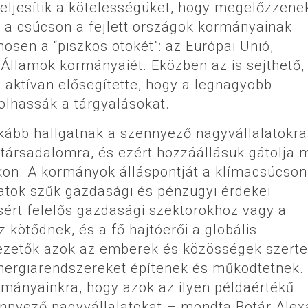
eljesítik a kötelességüket, hogy megelőzzene
k a csúcson a fejlett országok kormányainak
nösen a “piszkos ötökét”: az Európai Unió,
 Államok kormányaiét. Eközben az is sejthető,
 aktívan elősegítette, hogy a legnagyobb
olhassák a tárgyalásokat.
kább hallgatnak a szennyező nagyvállalatokra,
a társadalomra, és ezért hozzáállásuk gátolja
okon. A kormányok álláspontját a klímacsúcson
latok szűk gazdasági és pénzügyi érdekei
ért felelős gazdasági szektorokhoz vagy a
 kötődnek, és a fő hajtóerői a globális
vezetők azok az emberek és közösségek szerte
energiarendszereket építenek és működtetnek.
mányainkra, hogy azok az ilyen példaértékű
nnyező nagyvállalatokat – mondta Botár Alexa