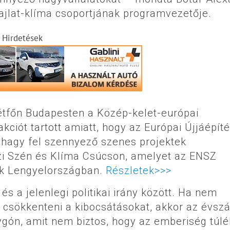
lat-klíma csoportjának programvezetője.
Hirdetések
tfőn Budapesten a Közép-kelet-európai
kciót tartott amiatt, hogy az Európai Újjáépíté
 hagy fel szennyező szenes projektek
özi Szén és Klíma Csúcson, amelyet az ENSZ
ak Lengyelországban.
Részletek>>>
s a jelenlegi politikai irány között. Ha nem
n csökkenteni a kibocsátásokat, akkor az évsz
ygón, amit nem biztos, hogy az emberiség túlé