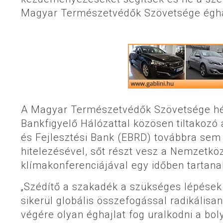
Magyar Természetvédők Szövetsége éghaj
A Magyar Természetvédők Szövetsége hé
Bankfigyelő Hálózattal közösen tiltakozó a
és Fejlesztési Bank (EBRD) továbbra sem
hitelezésével, sőt részt vesz a Nemzetk
klímakonferenciájával egy időben tartan
„Szédítő a szakadék a szükséges lépések é
sikerül globális összefogással radikálisa
végére olyan éghajlat fog uralkodni a bol