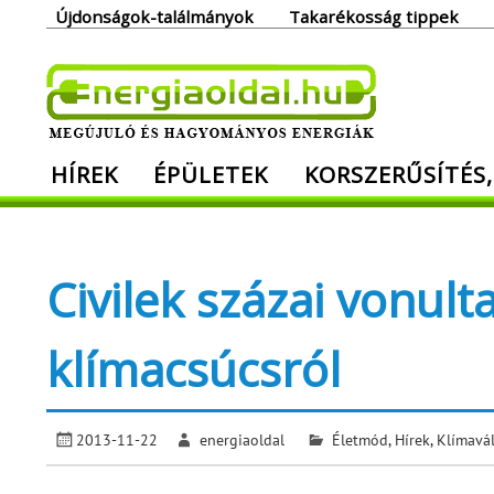
Skip
Újdonságok-találmányok
Takarékosság tippek
to
content
Ener
HÍREK
ÉPÜLETEK
KORSZERŰSÍTÉS,
Megújuló és hagyományos energiák. Min
Civilek százai vonulta
klímacsúcsról
2013-11-22
energiaoldal
Életmód
,
Hírek
,
Klímavá