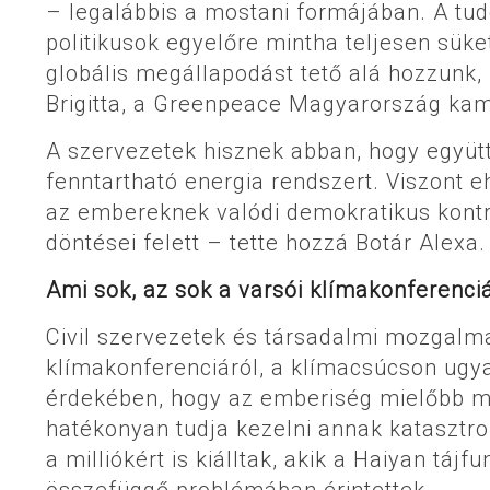
– legalábbis a mostani formájában. A t
politikusok egyelőre mintha teljesen sük
globális megállapodást tető alá hozzunk
Brigitta, a Greenpeace Magyarország ka
A szervezetek hisznek abban, hogy együtt 
fenntartható energia rendszert. Viszont e
az embereknek valódi demokratikus kontro
döntései felett – tette hozzá Botár Alexa.
Ami sok, az sok a varsói klímakonferenci
Civil szervezetek és társadalmi mozgalmak
klímakonferenciáról, a klímacsúcson ugy
érdekében, hogy az emberiség mielőbb meg
hatékonyan tudja kezelni annak katasztro
a milliókért is kiálltak, akik a Haiyan tá
összefüggő problémában érintettek.