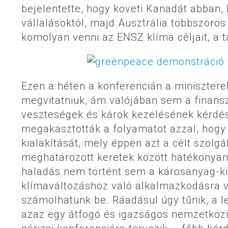
bejelentette, hogy követi Kanadát abban,
vállalásoktól, majd Ausztrália többszörös
komolyan venni az ENSZ klíma céljait, a t
Ezen a héten a konferencián a minisztere
megvitatniuk, ám valójában sem a finansz
veszteségek és károk kezelésének kérdés
megakasztották a folyamatot azzal, hogy
kialakítását, mely éppen azt a célt szolgá
meghatározott keretek között hatékonya
haladás nem történt sem a károsanyag-ki
klímaváltozáshoz való alkalmazkodásra v
számolhatunk be. Ráadásul úgy tűnik, a le
azaz egy átfogó és igazságos nemzetköz