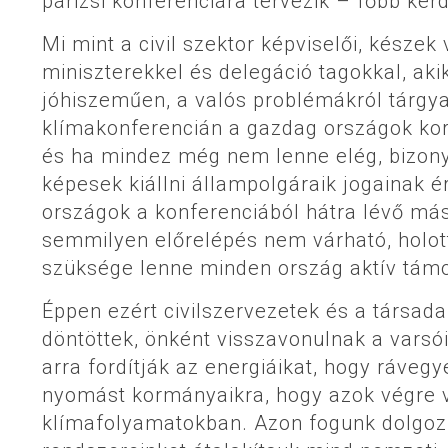
párizsi konferenciára tervezik – főbb kér
Mi mint a civil szektor képviselői, kész
miniszterekkel és delegáció tagokkal, akik
jóhiszeműen, a valós problémákról tárgya
klímakonferencián a gazdag országok ko
és ha mindez még nem lenne elég, bizon
képesek kiállni állampolgáraik jogainak é
országok a konferenciából hátra lévő má
semmilyen előrelépés nem várható, holot
szüksége lenne minden ország aktív tám
Éppen ezért civilszervezetek és a társa
döntöttek, önként visszavonulnak a varsó
arra fordítják az energiáikat, hogy ráveg
nyomást kormányaikra, hogy azok végre v
klímafolyamatokban. Azon fogunk dolgozn