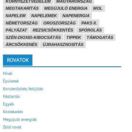
KÖRNYEZETVÉDELEM
MAGYARORSZÁG
MEGTAKARÍTÁS
MEGÚJULÓ ENERGIA
MOL
NAPELEM
NAPELEMEK
NAPENERGIA
NÉMETORSZÁG
OROSZORSZÁG
PAKS II.
PÁLYÁZAT
REZSICSÖKKENTÉS
SPÓROLÁS
SZÉN-DIOXID-KIBOCSÁTÁS
TIPPEK
TÁMOGATÁS
ÁRCSÖKKENÉS
ÚJRAHASZNOSÍTÁS
ROVATOK
Hírek
Épületek
Korszerűsítés, felújítás
Háztartás
Egyéb
Közlekedés
Megújuló energiák
Zöld rovat