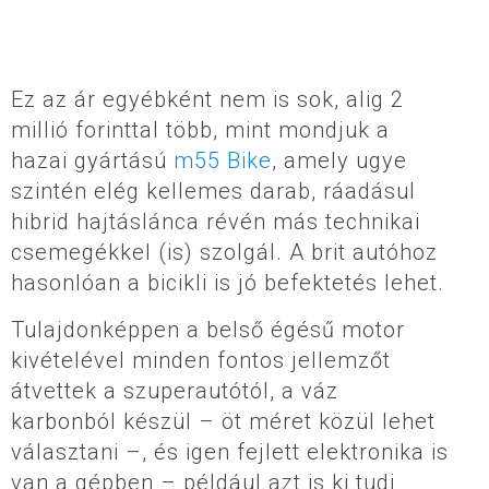
Ez az ár egyébként nem is sok, alig 2
millió forinttal több, mint mondjuk a
hazai gyártású
m55 Bike
, amely ugye
szintén elég kellemes darab, ráadásul
hibrid hajtáslánca révén más technikai
csemegékkel (is) szolgál. A brit autóhoz
hasonlóan a bicikli is jó befektetés lehet.
Tulajdonképpen a belső égésű motor
kivételével minden fontos jellemzőt
átvettek a szuperautótól, a váz
karbonból készül – öt méret közül lehet
választani –, és igen fejlett elektronika is
van a gépben – például azt is ki tudj