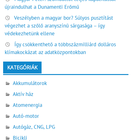
újraindulhat a Dunamenti Erőmű
Veszélyben a magyar bor? Súlyos pusztítást
végezhet a szőlő aranyszínű sárgasága – így
védekezhetünk ellene
Így csökkenthető a többszázmilliárd dolláros
klímakockázat az adatközpontokban
KATEGÓRIÁK
Akkumulátorok
Aktív ház
Atomenergia
Autó-motor
Autógáz, CNG, LPG
Bicikli