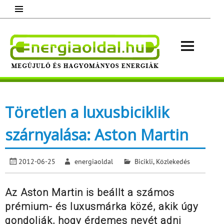
Skip
to
content
Energ
Megújuló és hagyományos energiák.
Minden, ami energia!
Töretlen a luxusbiciklik
szárnyalása: Aston Martin
2012-06-25
energiaoldal
Bicikli
,
Közlekedés
Az Aston Martin is beállt a számos
prémium- és luxusmárka közé, akik úgy
gondolják, hogy érdemes nevét adni