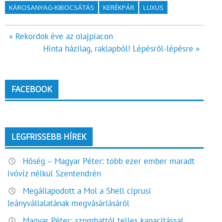
KÁROSANYAG-KIBOCSÁTÁS
KERÉKPÁR
LUXUS
Bejegyzés
« Rekordok éve az olajpiacon
Hinta házilag, raklapból! Lépésről-lépésre »
navigáció
FACEBOOK
LEGFRISSEBB HÍREK
Hőség – Magyar Péter: több ezer ember maradt
ivóvíz nélkül Szentendrén
Megállapodott a Mol a Shell ciprusi
leányvállalatának megvásárlásáról
Magyar Péter: szombattól teljes kapacitással