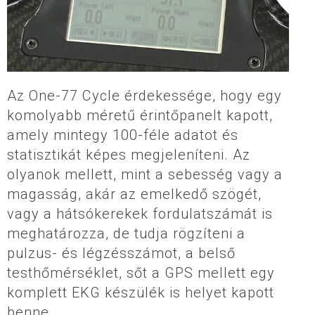
Az One-77 Cycle érdekessége, hogy egy
komolyabb méretű érintőpanelt kapott,
amely mintegy 100-féle adatot és
statisztikát képes megjeleníteni. Az
olyanok mellett, mint a sebesség vagy a
magasság, akár az emelkedő szögét,
vagy a hátsókerekek fordulatszámát is
meghatározza, de tudja rögzíteni a
pulzus- és légzésszámot, a belső
testhőmérséklet, sőt a GPS mellett egy
komplett EKG készülék is helyet kapott
benne.