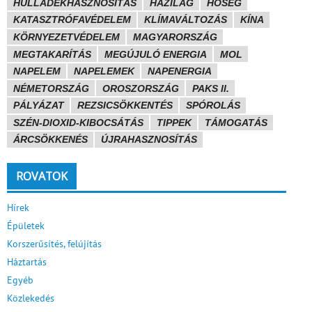
HULLADÉKHASZNOSÍTÁS
HÁZILAG
HŐSÉG
KATASZTRÓFAVÉDELEM
KLÍMAVÁLTOZÁS
KÍNA
KÖRNYEZETVÉDELEM
MAGYARORSZÁG
MEGTAKARÍTÁS
MEGÚJULÓ ENERGIA
MOL
NAPELEM
NAPELEMEK
NAPENERGIA
NÉMETORSZÁG
OROSZORSZÁG
PAKS II.
PÁLYÁZAT
REZSICSÖKKENTÉS
SPÓROLÁS
SZÉN-DIOXID-KIBOCSÁTÁS
TIPPEK
TÁMOGATÁS
ÁRCSÖKKENÉS
ÚJRAHASZNOSÍTÁS
ROVATOK
Hírek
Épületek
Korszerűsítés, felújítás
Háztartás
Egyéb
Közlekedés