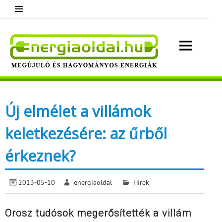
Skip
to
content
Energ
Megújuló és hagyományos energiák.
Minden, ami energia!
Új elmélet a villámok
keletkezésére: az űrből
érkeznek?
2013-05-10
energiaoldal
Hírek
Orosz tudósok megerősítették a villám