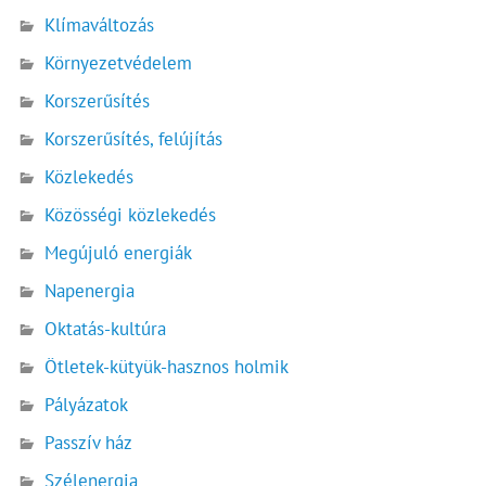
Klímaváltozás
Környezetvédelem
Korszerűsítés
Korszerűsítés, felújítás
Közlekedés
Közösségi közlekedés
Megújuló energiák
Napenergia
Oktatás-kultúra
Ötletek-kütyük-hasznos holmik
Pályázatok
Passzív ház
Szélenergia