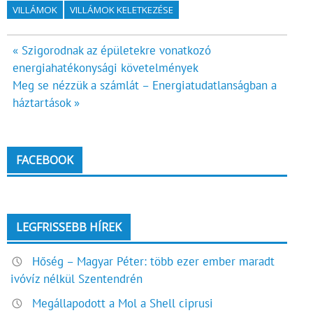
VILLÁMOK
VILLÁMOK KELETKEZÉSE
Bejegyzés
« Szigorodnak az épületekre vonatkozó
energiahatékonysági követelmények
navigáció
Meg se nézzük a számlát – Energiatudatlanságban a
háztartások »
FACEBOOK
LEGFRISSEBB HÍREK
Hőség – Magyar Péter: több ezer ember maradt
ivóvíz nélkül Szentendrén
Megállapodott a Mol a Shell ciprusi