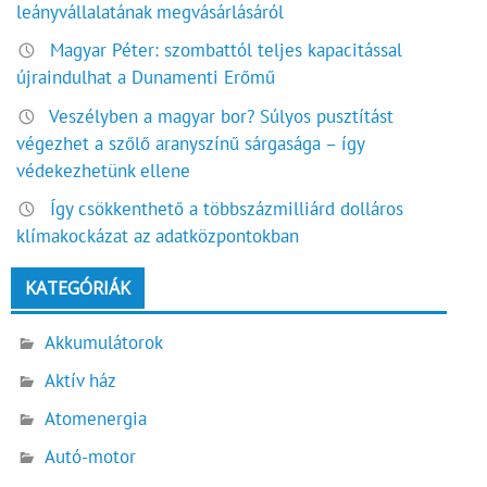
leányvállalatának megvásárlásáról
Magyar Péter: szombattól teljes kapacitással
újraindulhat a Dunamenti Erőmű
Veszélyben a magyar bor? Súlyos pusztítást
végezhet a szőlő aranyszínű sárgasága – így
védekezhetünk ellene
Így csökkenthető a többszázmilliárd dolláros
klímakockázat az adatközpontokban
KATEGÓRIÁK
Akkumulátorok
Aktív ház
Atomenergia
Autó-motor