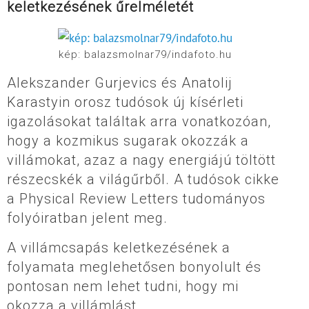
keletkezésének űrelméletét
kép: balazsmolnar79/indafoto.hu
Alekszander Gurjevics és Anatolij
Karastyin orosz tudósok új kísérleti
igazolásokat találtak arra vonatkozóan,
hogy a kozmikus sugarak okozzák a
villámokat, azaz a nagy energiájú töltött
részecskék a világűrből. A tudósok cikke
a Physical Review Letters tudományos
folyóiratban jelent meg.
A villámcsapás keletkezésének a
folyamata meglehetősen bonyolult és
pontosan nem lehet tudni, hogy mi
okozza a villámlást.