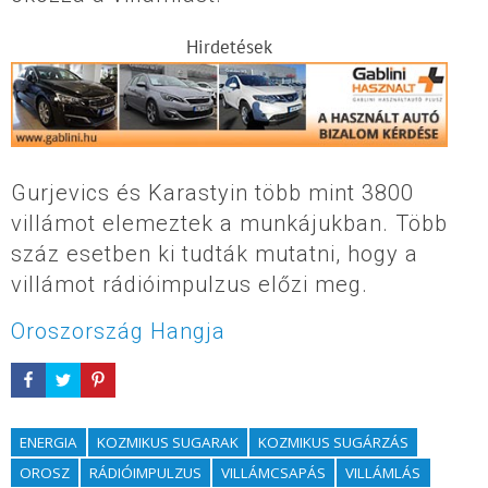
Hirdetések
Gurjevics és Karastyin több mint 3800
villámot elemeztek a munkájukban. Több
száz esetben ki tudták mutatni, hogy a
villámot rádióimpulzus előzi meg.
Oroszország Hangja
ENERGIA
KOZMIKUS SUGARAK
KOZMIKUS SUGÁRZÁS
OROSZ
RÁDIÓIMPULZUS
VILLÁMCSAPÁS
VILLÁMLÁS