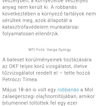
veszélyben, a környezetbe veszélyes
anyag nem került ki. A robbanás
következtében a környező tartályok nem
sérültek meg, azok állapotát a
katasztrófavédelem munkatársai
folyamatosan ellenőrzik.
MTI Fotó: Varga György
A baleset körülményeinek tisztázására
az OKF teljes körű vizsgálatot, illetve
tűzvizsgálatot rendelt el – tette hozzá
Petróczi Tímea.
Május 18-án is volt egy
robbanás
a Mol
zalaegerszegi olajfinomítójában, amikor
bitumennel töltöttek fel egy ezer