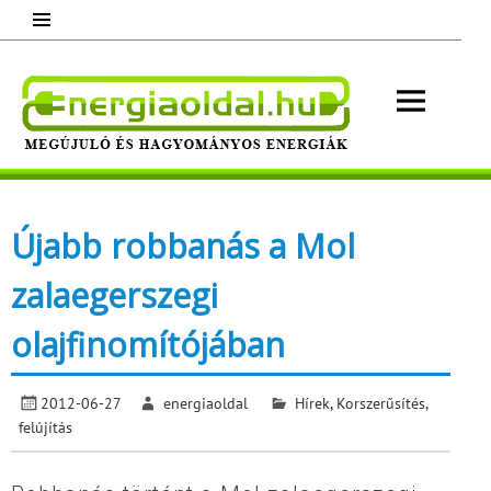
Skip
to
content
Energ
Megújuló és hagyományos energiák.
Minden, ami energia!
Újabb robbanás a Mol
zalaegerszegi
olajfinomítójában
2012-06-27
energiaoldal
Hírek
,
Korszerűsítés,
felújítás