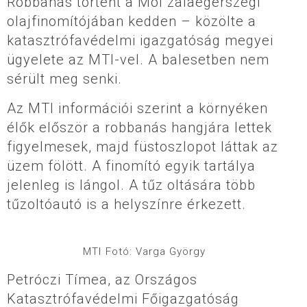
Robbanás történt a Mol zalaegerszegi
olajfinomítójában kedden – közölte a
katasztrófavédelmi igazgatóság megyei
ügyelete az MTI-vel. A balesetben nem
sérült meg senki.
Az MTI információi szerint a környéken
élők először a robbanás hangjára lettek
figyelmesek, majd füstoszlopot láttak az
üzem fölött. A finomító egyik tartálya
jelenleg is lángol. A tűz oltására több
tűzoltóautó is a helyszínre érkezett.
MTI Fotó: Varga György
Petróczi Tímea, az Országos
Katasztrófavédelmi Főigazgatóság