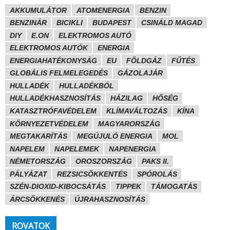
AKKUMULÁTOR
ATOMENERGIA
BENZIN
BENZINÁR
BICIKLI
BUDAPEST
CSINÁLD MAGAD
DIY
E.ON
ELEKTROMOS AUTÓ
ELEKTROMOS AUTÓK
ENERGIA
ENERGIAHATÉKONYSÁG
EU
FÖLDGÁZ
FŰTÉS
GLOBÁLIS FELMELEGEDÉS
GÁZOLAJÁR
HULLADÉK
HULLADÉKBÓL
HULLADÉKHASZNOSÍTÁS
HÁZILAG
HŐSÉG
KATASZTRÓFAVÉDELEM
KLÍMAVÁLTOZÁS
KÍNA
KÖRNYEZETVÉDELEM
MAGYARORSZÁG
MEGTAKARÍTÁS
MEGÚJULÓ ENERGIA
MOL
NAPELEM
NAPELEMEK
NAPENERGIA
NÉMETORSZÁG
OROSZORSZÁG
PAKS II.
PÁLYÁZAT
REZSICSÖKKENTÉS
SPÓROLÁS
SZÉN-DIOXID-KIBOCSÁTÁS
TIPPEK
TÁMOGATÁS
ÁRCSÖKKENÉS
ÚJRAHASZNOSÍTÁS
ROVATOK