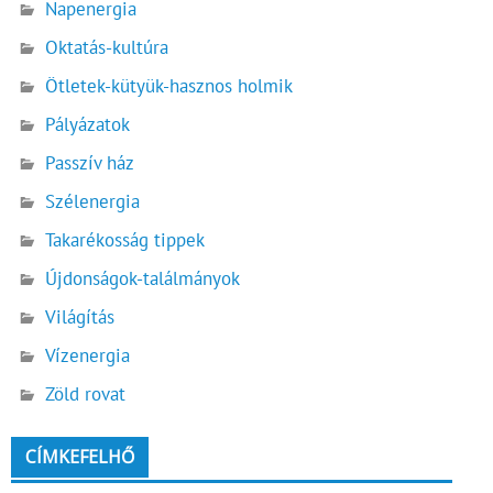
Napenergia
Oktatás-kultúra
Ötletek-kütyük-hasznos holmik
Pályázatok
Passzív ház
Szélenergia
Takarékosság tippek
Újdonságok-találmányok
Világítás
Vízenergia
Zöld rovat
CÍMKEFELHŐ