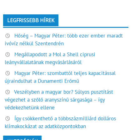
LEGFRISSEBB HÍREK
Hőség – Magyar Péter: több ezer ember maradt
ivóvíz nélkül Szentendrén
Megállapodott a Mol a Shell ciprusi
leányvállalatának megvásárlásáról
Magyar Péter: szombattól teljes kapacitással
újraindulhat a Dunamenti Erőmű
Veszélyben a magyar bor? Súlyos pusztítást
végezhet a szőlő aranyszínű sárgasága – így
védekezhetünk ellene
Így csökkenthető a többszázmilliárd dolláros
klímakockázat az adatközpontokban