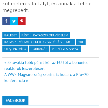
köbméteres tartályt, és annak a teteje
megrepedt.
BALESET
FÜST
KATASZTRÓFAVÉDELEM
KATASZTRÓFAVÉDELMI IGAZGATÓSÁG
MOL
OKF
OLAJFINOMÍTÓ
ROBBANÁS
VESZÉLYES ANYAG
Bejegyzés
« Szlovákia több pénzt kér az EU-tól a bohunicei
reaktorok leszerelésére
navigáció
A WWF Magyarország szerint is kudarc a Rio+20
konferencia »
FACEBOOK