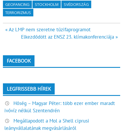
GEOFANCING
STOCKHOLM
SVÉDORSZÁG
TERRORIZMUS
Bejegyzés
« Az LMP nem szeretne tűzifaprogramot
Elkezdődött az ENSZ 23. klímakonferenciája »
navigáció
FACEBOOK
LEGFRISSEBB HÍREK
Hőség – Magyar Péter: több ezer ember maradt
ivóvíz nélkül Szentendrén
Megállapodott a Mol a Shell ciprusi
leányvállalatának megvásárlásáról