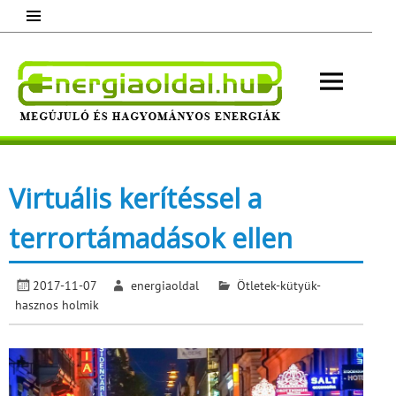
Skip
to
content
Energ
Megújuló és hagyományos energiák.
Minden, ami energia!
Virtuális kerítéssel a
terrortámadások ellen
2017-11-07
energiaoldal
Ötletek-kütyük-
hasznos holmik