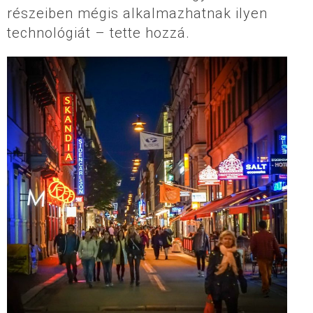
részeiben mégis alkalmazhatnak ilyen
technológiát – tette hozzá.