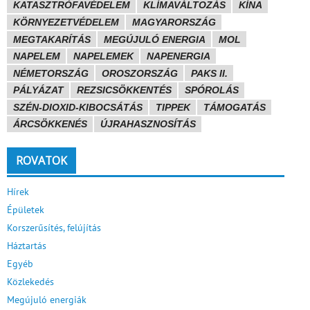
KATASZTRÓFAVÉDELEM
KLÍMAVÁLTOZÁS
KÍNA
KÖRNYEZETVÉDELEM
MAGYARORSZÁG
MEGTAKARÍTÁS
MEGÚJULÓ ENERGIA
MOL
NAPELEM
NAPELEMEK
NAPENERGIA
NÉMETORSZÁG
OROSZORSZÁG
PAKS II.
PÁLYÁZAT
REZSICSÖKKENTÉS
SPÓROLÁS
SZÉN-DIOXID-KIBOCSÁTÁS
TIPPEK
TÁMOGATÁS
ÁRCSÖKKENÉS
ÚJRAHASZNOSÍTÁS
ROVATOK
Hírek
Épületek
Korszerűsítés, felújítás
Háztartás
Egyéb
Közlekedés
Megújuló energiák