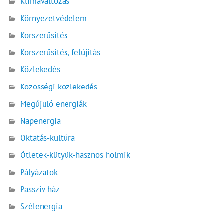
Klímaváltozás
Környezetvédelem
Korszerűsítés
Korszerűsítés, felújítás
Közlekedés
Közösségi közlekedés
Megújuló energiák
Napenergia
Oktatás-kultúra
Ötletek-kütyük-hasznos holmik
Pályázatok
Passzív ház
Szélenergia